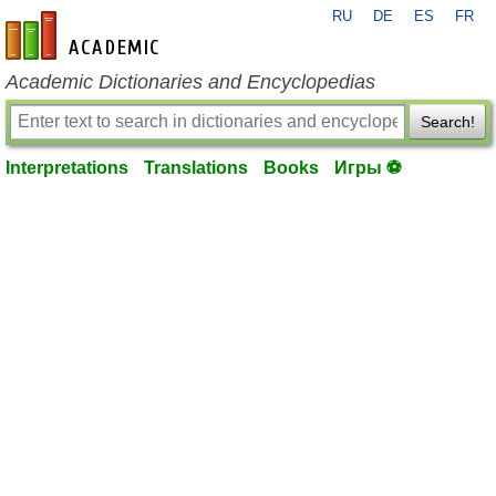
RU
DE
ES
FR
en-academic.com
Academic Dictionaries and Encyclopedias
Search!
Interpretations
Translations
Books
Игры ⚽