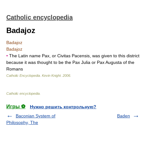
Catholic encyclopedia
Badajoz
Badajoz
Badajoz
•
The Latin name Pax, or Civitas Pacensis, was given to this district
because it was thought to be the Pax Julia or Pax Augusta of the
Romans
Catholic Encyclopedia
.
Kevin Knight
.
2006
.
Catholic encyclopedia
.
Игры ⚽
Нужно решить контрольную?
Baconian System of
Baden
Philosophy, The