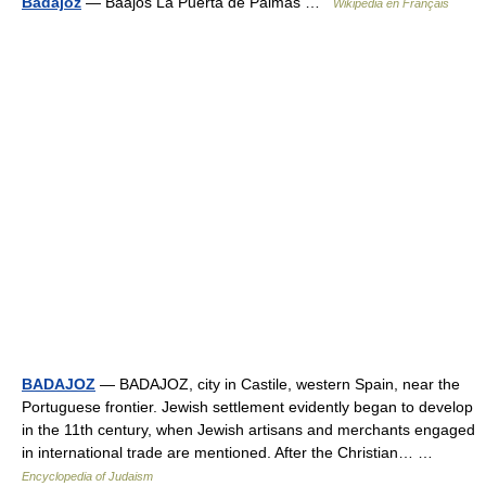
Badajoz
— Baajós La Puerta de Palmas …
Wikipédia en Français
BADAJOZ
— BADAJOZ, city in Castile, western Spain, near the
Portuguese frontier. Jewish settlement evidently began to develop
in the 11th century, when Jewish artisans and merchants engaged
in international trade are mentioned. After the Christian… …
Encyclopedia of Judaism