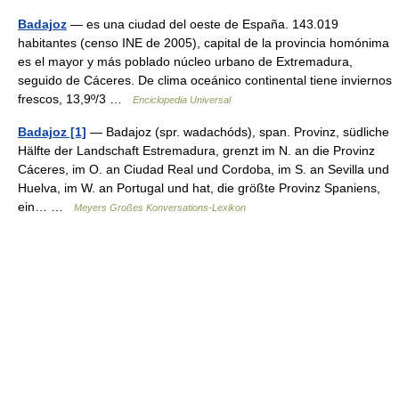
Badajoz
— es una ciudad del oeste de España. 143.019
habitantes (censo INE de 2005), capital de la provincia homónima
es el mayor y más poblado núcleo urbano de Extremadura,
seguido de Cáceres. De clima oceánico continental tiene inviernos
frescos, 13,9º/3 …
Enciclopedia Universal
Badajoz [1]
— Badajoz (spr. wadachóds), span. Provinz, südliche
Hälfte der Landschaft Estremadura, grenzt im N. an die Provinz
Cáceres, im O. an Ciudad Real und Cordoba, im S. an Sevilla und
Huelva, im W. an Portugal und hat, die größte Provinz Spaniens,
ein… …
Meyers Großes Konversations-Lexikon