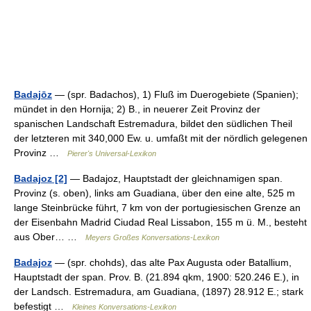
Badajōz
— (spr. Badachos), 1) Fluß im Duerogebiete (Spanien);
mündet in den Hornija; 2) B., in neuerer Zeit Provinz der
spanischen Landschaft Estremadura, bildet den südlichen Theil
der letzteren mit 340,000 Ew. u. umfaßt mit der nördlich gelegenen
Provinz …
Pierer's Universal-Lexikon
Badajoz [2]
— Badajoz, Hauptstadt der gleichnamigen span.
Provinz (s. oben), links am Guadiana, über den eine alte, 525 m
lange Steinbrücke führt, 7 km von der portugiesischen Grenze an
der Eisenbahn Madrid Ciudad Real Lissabon, 155 m ü. M., besteht
aus Ober… …
Meyers Großes Konversations-Lexikon
Badajoz
— (spr. chohds), das alte Pax Augusta oder Batallium,
Hauptstadt der span. Prov. B. (21.894 qkm, 1900: 520.246 E.), in
der Landsch. Estremadura, am Guadiana, (1897) 28.912 E.; stark
befestigt …
Kleines Konversations-Lexikon