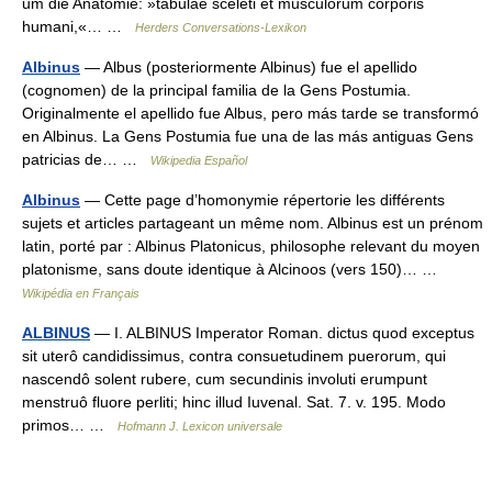
um die Anatomie: »tabulae sceleti et musculorum corporis
humani,«… …
Herders Conversations-Lexikon
Albinus
— Albus (posteriormente Albinus) fue el apellido
(cognomen) de la principal familia de la Gens Postumia.
Originalmente el apellido fue Albus, pero más tarde se transformó
en Albinus. La Gens Postumia fue una de las más antiguas Gens
patricias de… …
Wikipedia Español
Albinus
— Cette page d’homonymie répertorie les différents
sujets et articles partageant un même nom. Albinus est un prénom
latin, porté par : Albinus Platonicus, philosophe relevant du moyen
platonisme, sans doute identique à Alcinoos (vers 150)… …
Wikipédia en Français
ALBINUS
— I. ALBINUS Imperator Roman. dictus quod exceptus
sit uterô candidissimus, contra consuetudinem puerorum, qui
nascendô solent rubere, cum secundinis involuti erumpunt
menstruô fluore perliti; hinc illud Iuvenal. Sat. 7. v. 195. Modo
primos… …
Hofmann J. Lexicon universale