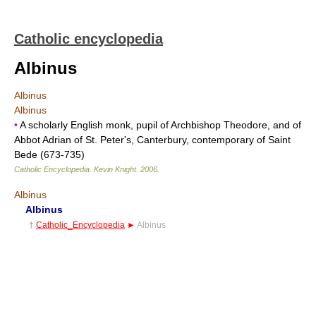
Catholic encyclopedia
Albinus
Albinus
Albinus
•
A scholarly English monk, pupil of Archbishop Theodore, and of
Abbot Adrian of St. Peter's, Canterbury, contemporary of Saint
Bede (673-735)
Catholic Encyclopedia
.
Kevin Knight
.
2006
.
Albinus
Albinus
†
Catholic_Encyclopedia
►
Albinus