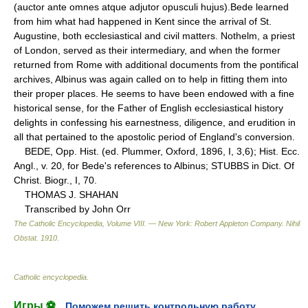
(auctor ante omnes atque adjutor opusculi hujus).Bede learned
from him what had happened in Kent since the arrival of St.
Augustine, both ecclesiastical and civil matters. Nothelm, a priest
of London, served as their intermediary, and when the former
returned from Rome with additional documents from the pontifical
archives, Albinus was again called on to help in fitting them into
their proper places. He seems to have been endowed with a fine
historical sense, for the Father of English ecclesiastical history
delights in confessing his earnestness, diligence, and erudition in
all that pertained to the apostolic period of England's conversion.
BEDE, Opp. Hist. (ed. Plummer, Oxford, 1896, I, 3,6); Hist. Ecc.
Angl., v. 20, for Bede's references to Albinus; STUBBS in Dict. Of
Christ. Biogr., I, 70.
THOMAS J. SHAHAN
Transcribed by John Orr
The Catholic Encyclopedia, Volume VIII. — New York: Robert Appleton Company
.
Nihil
Obstat
.
1910
.
Catholic encyclopedia
.
Игры ⚽
Поможем решить контрольную работу