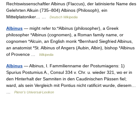
Rechtswissenschaftler Albinus (Flaccus), der latinisierte Name des
Gelehrten Alkuin (735–804) Albinos (Philosoph), ein
Mittelplatoniker… …
Deutsch Wikipedia
Albinus
— might refer to:*Albinus (philosopher), a Greek
philosopher *Albinus (cognomen), a Roman family name, or
cognomen *Alcuin, an English monk *Bernhard Siegfried Albinus,
an anatomist *St. Albinus of Angers (Aubin, Albin), bishop *Albinus
of Provence …
Wikipedia
Albinus
— Albinus, I. Fammilienname der Postumiagens: 1)
Spurius Postumius A., Consul 334 v. Chr. u. wieder 321, wo er in
den Hinterhalt der Samniten in den Caudinischen Pässen fiel;
ward, als sein Vergleich mit Pontius nicht ratificirt wurde, diesem…
…
Pierer's Universal-Lexikon