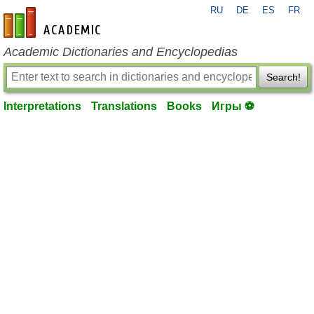
RU
DE
ES
FR
en-academic.com
Academic Dictionaries and Encyclopedias
Search!
Interpretations
Translations
Books
Игры ⚽