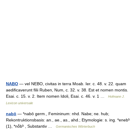
NABO
— vel NEBO, civitas in terra Moab. Ier. c. 48. v. 22. quam
aedificaverunt filii Ruben, Num, c. 32. v. 38. Est et nomen montis.
Esai. c. 15. v. 2. Item nomen Idoli, Esai. c. 46. v. 1 …
Hofmann J.
Lexicon universale
nabō
— *nabō germ., Femininum: nhd. Nabe; ne. hub;
Rekontruktionsbasis: an., ae., as., ahd.; Etymologie: s. ing. *enebʰ
(1), *nō̆bʰ , Substantiv …
Germanisches Wörterbuch