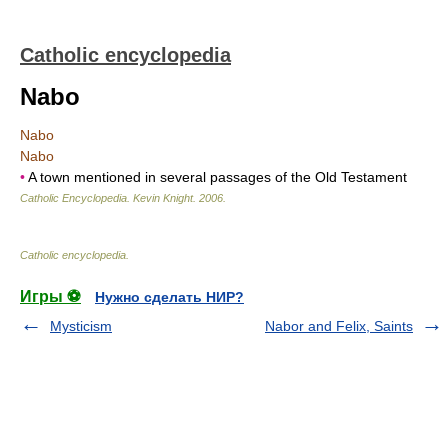
Catholic encyclopedia
Nabo
Nabo
Nabo
•
A town mentioned in several passages of the Old Testament
Catholic Encyclopedia
.
Kevin Knight
.
2006
.
Catholic encyclopedia
.
Игры ⚽
Нужно сделать НИР?
Mysticism
Nabor and Felix, Saints