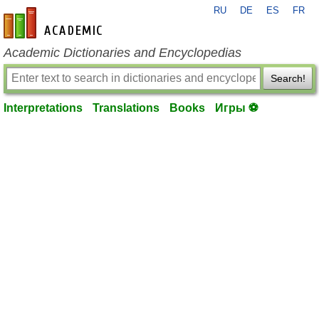
RU
DE
ES
FR
en-academic.com
Academic Dictionaries and Encyclopedias
Search!
Interpretations
Translations
Books
Игры ⚽