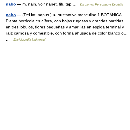
nabo
— m. nain. voir nanet, fifí, tap …
Diccionari Personau e Evolutiu
nabo
— (Del lat. napus.) ► sustantivo masculino 1 BOTÁNICA
Planta hortícola crucífera, con hojas rugosas y grandes partidas
en tres lóbulos, flores pequeñas y amarillas en espiga terminal y
raíz carnosa y comestible, con forma ahusada de color blanco o…
…
Enciclopedia Universal