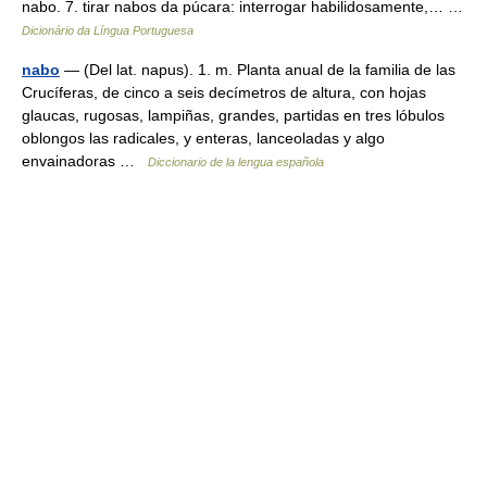
nabo. 7. tirar nabos da púcara: interrogar habilidosamente,… …
Dicionário da Língua Portuguesa
nabo
— (Del lat. napus). 1. m. Planta anual de la familia de las
Crucíferas, de cinco a seis decímetros de altura, con hojas
glaucas, rugosas, lampiñas, grandes, partidas en tres lóbulos
oblongos las radicales, y enteras, lanceoladas y algo
envainadoras …
Diccionario de la lengua española