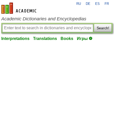
RU
DE
ES
FR
en-academic.com
Academic Dictionaries and Encyclopedias
Search!
Interpretations
Translations
Books
Игры ⚽