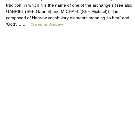
tradition, in which it is the name of one of the archangels (see also
GABRIEL (SEE Gabriel) and MICHAEL (SEE Michael)). It is
composed of Hebrew vocabulary elements meaning ‘to heal’ and
‘God’.… …
First names dictionary
© Academic, 2000-2026
18+
Contact us:
Technical Support
,
Advertising