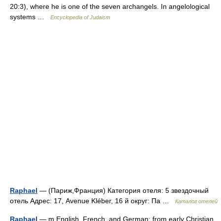
20:3), where he is one of the seven archangels. In angelological
systems …
Encyclopedia of Judaism
Raphael
— (Париж,Франция) Категория отеля: 5 звездочный
отель Адрес: 17, Avenue Kléber, 16 й округ: Па …
Каталог отелей
Raphael
— m English, French, and German: from early Christian