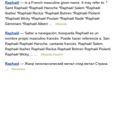
Raphaël
— is a French masculine given name. It may refer to: *
Saint Raphaël *Raphaël Haroche *Raphaël Salem *Raphaël
Ibañez *Raphaël Reclus *Raphaël Bohren *Raphaël Piolanti
*Raphaël Wicky *Raphaël Poulain *Raphaël Nadé *Raphaël
Géminiani *Raphaël Alibert …
Wikipedia
Raphaël
— Saltar a navegación, búsqueda Raphaël es un
nombre propio masculino francés. Puede hacer referencia a: San
Raphaël Raphaël Haroche, cantante francés. Raphaël Salem
Raphaël Ibañez Raphaël Reclus Raphaël Bohren Raphaël Piolanti
Raphaël Wicky,… …
Wikipedia Español
Raphael
— Жанр неоклассический метал спид метал Страна
…
Википедия