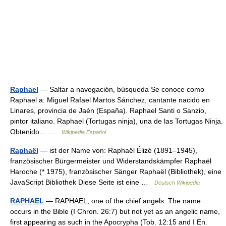
Raphael
— Saltar a navegación, búsqueda Se conoce como
Raphael a: Miguel Rafael Martos Sánchez, cantante nacido en
Linares, provincia de Jaén (España). Raphael Santi o Sanzio,
pintor italiano. Raphael (Tortugas ninja), una de las Tortugas Ninja.
Obtenido… …
Wikipedia Español
Raphaël
— ist der Name von: Raphaël Élizé (1891–1945),
französischer Bürgermeister und Widerstandskämpfer Raphaël
Haroche (* 1975), französischer Sänger Raphaël (Bibliothek), eine
JavaScript Bibliothek Diese Seite ist eine …
Deutsch Wikipedia
RAPHAEL
— RAPHAEL, one of the chief angels. The name
occurs in the Bible (I Chron. 26:7) but not yet as an angelic name,
first appearing as such in the Apocrypha (Tob. 12:15 and I En.