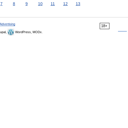
7
8
9
10
11
12
13
Advertising
18+
upal,
WordPress, MODx.