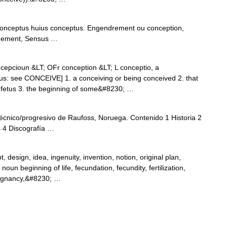
onceptus huius conceptus. Engendrement ou conception,
ndement, Sensus …
cepcioun &LT; OFr conception &LT; L conceptio, a
s: see CONCEIVE] 1. a conceiving or being conceived 2. that
r fetus 3. the beginning of some&#8230; …
cnico/progresivo de Raufoss, Noruega. Contenido 1 Historia 2
 4 Discografía …
design, idea, ingenuity, invention, notion, original plan,
 noun beginning of life, fecundation, fecundity, fertilization,
regnancy,&#8230; …