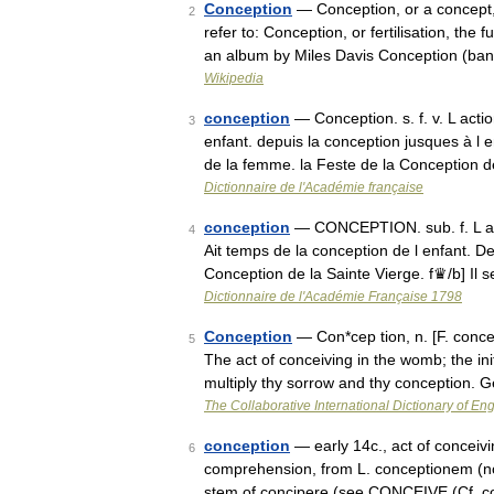
Conception
— Conception, or a concept,
2
refer to: Conception, or fertilisation, t
an album by Miles Davis Conception (ba
Wikipedia
conception
— Conception. s. f. v. L acti
3
enfant. depuis la conception jusques à l 
de la femme. la Feste de la Conception 
Dictionnaire de l'Académie française
conception
— CONCEPTION. sub. f. L act
4
Ait temps de la conception de l enfant. D
Conception de la Sainte Vierge. f♛/b] Il 
Dictionnaire de l'Académie Française 1798
Conception
— Con*cep tion, n. [F. concep
5
The act of conceiving in the womb; the init
multiply thy sorrow and thy conception. 
The Collaborative International Dictionary of Eng
conception
— early 14c., act of conceiv
6
comprehension, from L. conceptionem (no
stem of concipere (see CONCEIVE (Cf. c