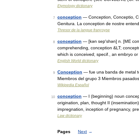
Etymology dictionary
conception
— Conception, Conceptio, C
7
Genitura. La conception de nostre ente
Thresor de la langue françoyse
conception
— [kən sep′shən] n. [ME con
8
comprehending, conception &LT; conceptu
which is conceived; specif., an embryo o
English World dictionary
Conception
— fue una banda de metal té
9
Miembros del grupo 3 Miembros pasados
Wikipedia Español
conception
— I (beginning) noun concept, 
10
origination, plan, thought II (insemination)
impregnation, inception of pregnancy, p
Law dictionary
Pages
Next
→