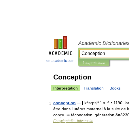
Academic Dictionarie
en-academic.com
Interpretations
Conception
Interpretation
Translation
Books
conception
— [ kɔ̃sɛpsjɔ̃ ] n. f. • 1190;
1
être dans l utérus maternel à la suite de
conçu. ⇒ fécondation, génération,&#823
Encyclopédie Universelle