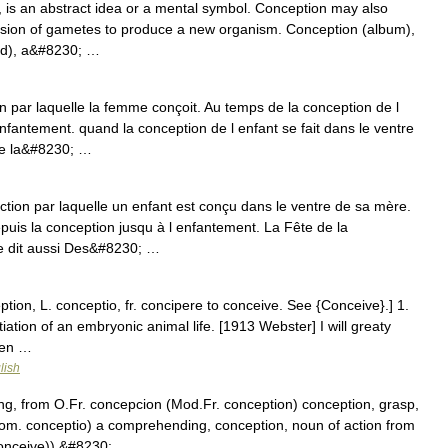
 is an abstract idea or a mental symbol. Conception may also
he fusion of gametes to produce a new organism. Conception (album),
nd), a&#8230; …
on par laquelle la femme conçoit. Au temps de la conception de l
enfantement. quand la conception de l enfant se fait dans le ventre
de la&#8230; …
ion par laquelle un enfant est conçu dans le ventre de sa mère.
epuis la conception jusqu à l enfantement. La Fête de la
se dit aussi Des&#8230; …
tion, L. conceptio, fr. concipere to conceive. See {Conceive}.] 1.
iation of an embryonic animal life. [1913 Webster] I will greaty
Gen …
lish
ing, from O.Fr. concepcion (Mod.Fr. conception) conception, grasp,
m. conceptio) a comprehending, conception, noun of action from
onceive)).&#8230; …