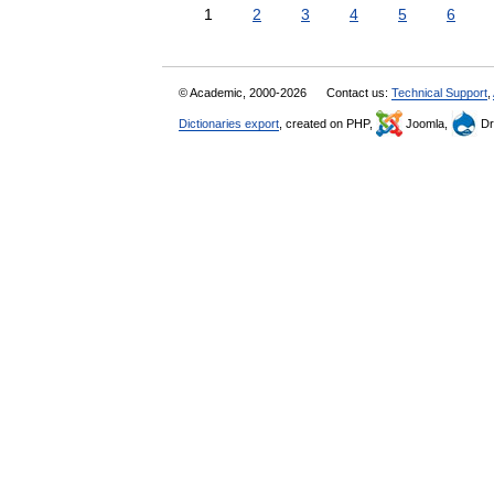
1
2
3
4
5
6
© Academic, 2000-2026
Contact us:
Technical Support
,
Dictionaries export
, created on PHP,
Joomla,
Dr