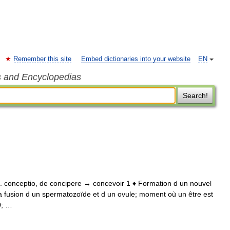
Remember this site
Embed dictionaries into your website
EN
s and Encyclopedias
Search!
 lat. conceptio, de concipere → concevoir 1 ♦ Formation d un nouvel
 la fusion d un spermatozoïde et d un ovule; moment où un être est
0; …