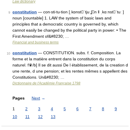
Law dictionary
constitution
— con‧sti‧tu‧tion [ˌkɒnstˈtjuːʆn ǁ ˌkɑːnstˈtuː ]
9
noun [countable] 1. LAW the system of basic laws and
principles that a democratic country is governed by, which
cannot easily be changed by the political party in power: • The
First Amendment of&#8230; …
Financial and business terms
constitution
— CONSTITUTION. subs. f. Composition. La
10
forme et la matière entrent dans la constitution du corps
naturel. f♛/b] Il se dit aussi De l établissement, de la creation d
une rente, d une pension; et les rentes mêmes s appellent des
Constitutions. Un&#8230; …
Dictionnaire de l'Académie Française 1798
Pages
Next
→
1
2
3
4
5
6
7
8
9
10
11
12
13