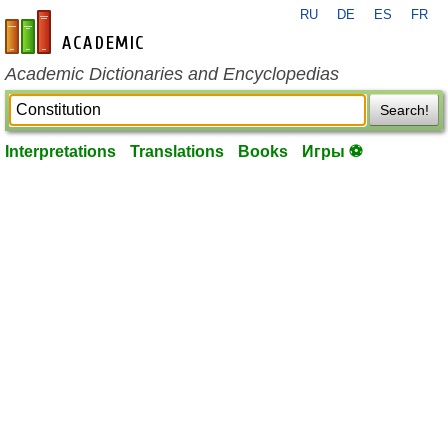
RU
DE
ES
FR
en-academic.com
Academic Dictionaries and Encyclopedias
Search!
Interpretations
Translations
Books
Игры ⚽