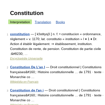
Constitution
Interpretation
Translation
Books
constitution
— [ kɔ̃stitysjɔ̃ ] n. f. • constitucion « ordonnance,
1
règlement » v. 1170; lat. constitutio « institution » I ♦ 1 ♦ Dr.
Action d établir légalement. ⇒ établissement, institution.
Constitution de rente, de pension. Constitution de partie civile
:&#8230; …
Encyclopédie Universelle
Constitution De L'an I
— Droit constitutionnel | Constitutions
2
françaises&#160;: Histoire constitutionnelle … de 1791 · texte ·
Monarchie co …
Wikipédia en Français
Constitution de l'an i
— Droit constitutionnel | Constitutions
3
françaises&#160;: Histoire constitutionnelle … de 1791 · texte ·
Monarchie co …