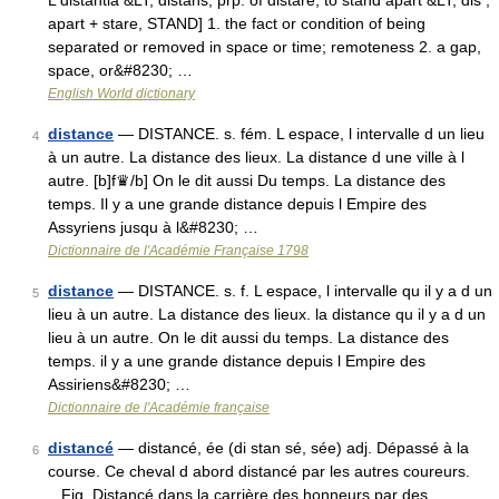
L distantia &LT; distans, prp. of distare, to stand apart &LT; dis ,
apart + stare, STAND] 1. the fact or condition of being
separated or removed in space or time; remoteness 2. a gap,
space, or&#8230; …
English World dictionary
distance
— DISTANCE. s. fém. L espace, l intervalle d un lieu
4
à un autre. La distance des lieux. La distance d une ville à l
autre. [b]f♛/b] On le dit aussi Du temps. La distance des
temps. Il y a une grande distance depuis l Empire des
Assyriens jusqu à l&#8230; …
Dictionnaire de l'Académie Française 1798
distance
— DISTANCE. s. f. L espace, l intervalle qu il y a d un
5
lieu à un autre. La distance des lieux. la distance qu il y a d un
lieu à un autre. On le dit aussi du temps. La distance des
temps. il y a une grande distance depuis l Empire des
Assiriens&#8230; …
Dictionnaire de l'Académie française
distancé
— distancé, ée (di stan sé, sée) adj. Dépassé à la
6
course. Ce cheval d abord distancé par les autres coureurs.
Fig. Distancé dans la carrière des honneurs par des