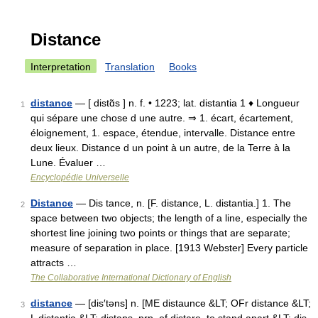
Distance
Interpretation
Translation
Books
distance
— [ distɑ̃s ] n. f. • 1223; lat. distantia 1 ♦ Longueur
1
qui sépare une chose d une autre. ⇒ 1. écart, écartement,
éloignement, 1. espace, étendue, intervalle. Distance entre
deux lieux. Distance d un point à un autre, de la Terre à la
Lune. Évaluer …
Encyclopédie Universelle
Distance
— Dis tance, n. [F. distance, L. distantia.] 1. The
2
space between two objects; the length of a line, especially the
shortest line joining two points or things that are separate;
measure of separation in place. [1913 Webster] Every particle
attracts …
The Collaborative International Dictionary of English
distance
— [dis′təns] n. [ME distaunce &LT; OFr distance &LT;
3