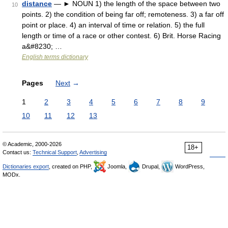
distance
— ► NOUN 1) the length of the space between two
10
points. 2) the condition of being far off; remoteness. 3) a far off
point or place. 4) an interval of time or relation. 5) the full
length or time of a race or other contest. 6) Brit. Horse Racing
a&#8230; …
English terms dictionary
Pages
Next
→
1
2
3
4
5
6
7
8
9
10
11
12
13
© Academic, 2000-2026
18+
Contact us:
Technical Support
,
Advertising
Dictionaries export
, created on PHP,
Joomla,
Drupal,
WordPress,
MODx.