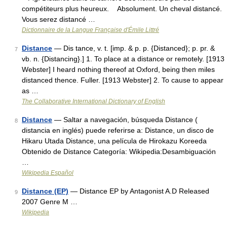
compétiteurs plus heureux. Absolument. Un cheval distancé.
Vous serez distancé …
Dictionnaire de la Langue Française d'Émile Littré
Distance
— Dis tance, v. t. [imp. & p. p. {Distanced}; p. pr. &
7
vb. n. {Distancing}.] 1. To place at a distance or remotely. [1913
Webster] I heard nothing thereof at Oxford, being then miles
distanced thence. Fuller. [1913 Webster] 2. To cause to appear
as …
The Collaborative International Dictionary of English
Distance
— Saltar a navegación, búsqueda Distance (
8
distancia en inglés) puede referirse a: Distance, un disco de
Hikaru Utada Distance, una película de Hirokazu Koreeda
Obtenido de Distance Categoría: Wikipedia:Desambiguación
…
Wikipedia Español
Distance (EP)
— Distance EP by Antagonist A.D Released
9
2007 Genre M …
Wikipedia