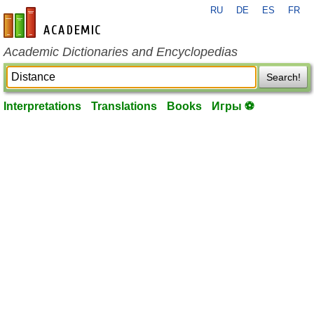
RU
DE
ES
FR
en-academic.com
Academic Dictionaries and Encyclopedias
Search!
Interpretations
Translations
Books
Игры ⚽