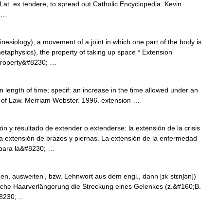
at. ex tendere, to spread out Catholic Encyclopedia. Kevin
 …
inesiology), a movement of a joint in which one part of the body is
taphysics), the property of taking up space * Extension
a property&#8230; …
 length of time; specif: an increase in the time allowed under an
 of Law. Merriam Webster. 1996. extension …
n y resultado de extender o extenderse: la extensión de la crisis
la extensión de brazos y piernas. La extensión de la enfermedad
 para la&#8230; …
en, ausweiten‘, bzw. Lehnwort aus dem engl., dann [ɪkˈstɛnʃən])
stliche Haarverlängerung die Streckung eines Gelenkes (z.&#160;B.
#8230; …