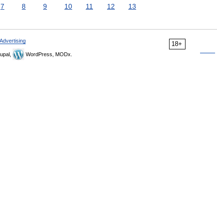
7
8
9
10
11
12
13
Advertising
18+
upal,
WordPress, MODx.