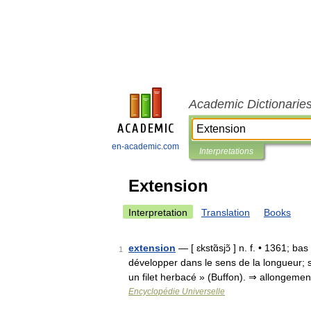
Academic Dictionarie
en-academic.com
Interpretations
Extension
Interpretation
Translation
Books
extension
— [ ɛkstɑ̃sjɔ̃ ] n. f. • 1361; b
1
développer dans le sens de la longueur; s
un filet herbacé » (Buffon). ⇒ allongeme
Encyclopédie Universelle