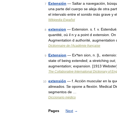
Extensión
— Saltar a navegación, búsqu
7
una parte del cuerpo se aleja de otra par
el intervalo entre el sonido más grave y
Wikipedia Español
extension
— Extension. s. f. v. Estenduë,
8
quantité, où il n y a point d extension. On 
Augmentation d authorité, augmentation
Dictionnaire de l'Académie française
Extension
— Ex*ten sion, n. [L. extensio: 
9
state of being extended; a stretching out;
augmentation; expansion. [1913 Webster
The Collaborative International Dictionary of Eng
extensión
— f. Acción muscular en la q
10
alineados. Se opone a flexión. Medical D
segmentos de …
Diccionario médico
Pages
Next
→