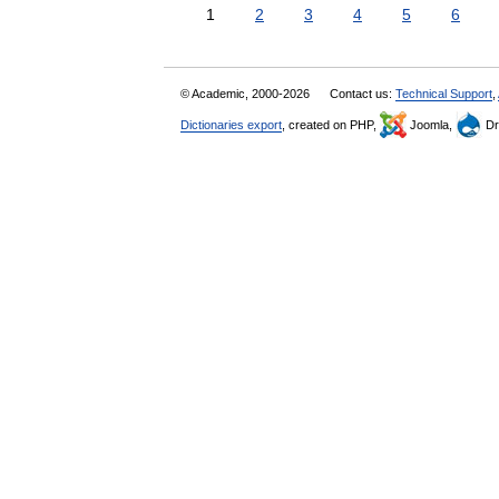
1
2
3
4
5
6
© Academic, 2000-2026
Contact us:
Technical Support
,
Dictionaries export
, created on PHP,
Joomla,
Dr