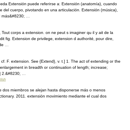
eda Extensión puede referirse a: Extensión (anatomía), cuando
te del cuerpo, pivotando en una articulación. Extensión (música),
 el más&#8230; …
 Tout corps a extension. on ne peut s imaginer qu il y ait de la
dit fig. Extension de privilege, extension d authorité, pour dire,
 de …
cf. F. extension. See {Extend}, v. t.] 1. The act of extending or the
 enlargement in breadth or continuation of length; increase;
] 2.&#8230; …
lish
ue dos miembros se alejan hasta disponerse más o menos
ictionary. 2011. extensión movimiento mediante el cual dos