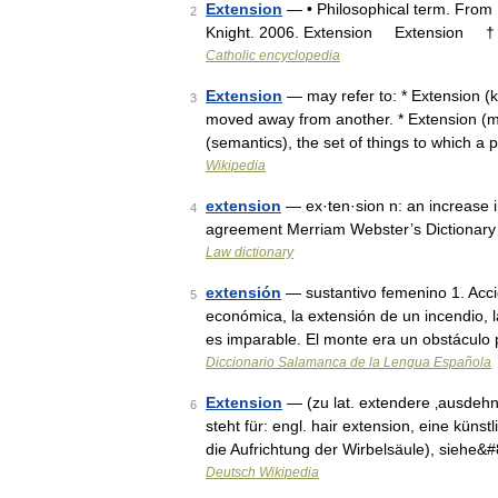
Extension
— • Philosophical term. From L
2
Knight. 2006. Extension Extension †
Catholic encyclopedia
Extension
— may refer to: * Extension (k
3
moved away from another. * Extension (me
(semantics), the set of things to which 
Wikipedia
extension
— ex·ten·sion n: an increase in
4
agreement Merriam Webster’s Dictionary
Law dictionary
extensión
— sustantivo femenino 1. Acció
5
económica, la extensión de un incendio, 
es imparable. El monte era un obstáculo
Diccionario Salamanca de la Lengua Española
Extension
— (zu lat. extendere ‚ausdehn
6
steht für: engl. hair extension, eine kün
die Aufrichtung der Wirbelsäule), siehe&
Deutsch Wikipedia