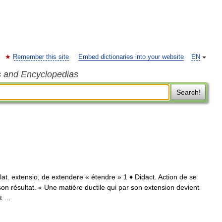
Remember this site
Embed dictionaries into your website
EN
s and Encyclopedias
Search!
as lat. extensio, de extendere « étendre » 1 ♦ Didact. Action de se
on résultat. « Une matière ductile qui par son extension devient
nt …