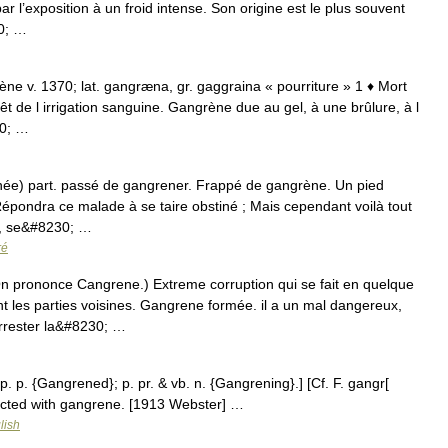
par l’exposition à un froid intense. Son origine est le plus souvent
30; …
rène v. 1370; lat. gangræna, gr. gaggraina « pourriture » 1 ♦ Mort
rrêt de l irrigation sanguine. Gangrène due au gel, à une brûlure, à l
30; …
ée) part. passé de gangrener. Frappé de gangrène. Un pied
 Répondra ce malade à se taire obstiné ; Mais cependant voilà tout
n, se&#8230; …
ré
prononce Cangrene.) Extreme corruption qui se fait en quelque
 les parties voisines. Gangrene formée. il a un mal dangereux,
arrester la&#8230; …
p. p. {Gangrened}; p. pr. & vb. n. {Gangrening}.] [Cf. F. gangr[
fected with gangrene. [1913 Webster] …
lish