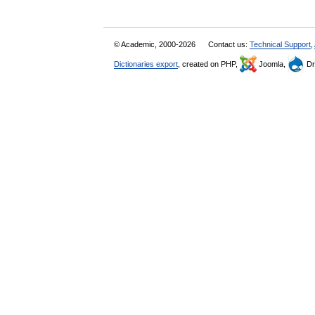
© Academic, 2000-2026
Contact us:
Technical Support
,
Dictionaries export
, created on PHP,
Joomla,
Dr