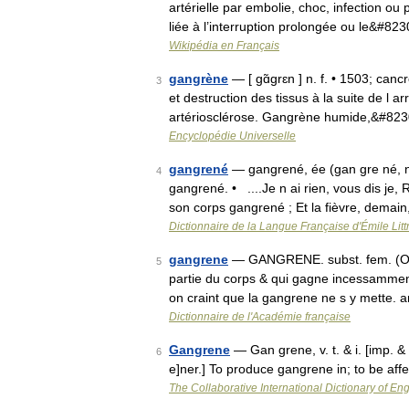
artérielle par embolie, choc, infection ou 
liée à l’interruption prolongée ou le&#82
Wikipédia en Français
gangrène
— [ gɑ̃grɛn ] n. f. • 1503; canc
3
et destruction des tissus à la suite de l a
artériosclérose. Gangrène humide,&#82
Encyclopédie Universelle
gangrené
— gangrené, ée (gan gre né, n
4
gangrené. • ....Je n ai rien, vous dis je,
son corps gangrené ; Et la fièvre, demai
Dictionnaire de la Langue Française d'Émile Litt
gangrene
— GANGRENE. subst. fem. (On 
5
partie du corps & qui gagne incessamment
on craint que la gangrene ne s y mette. 
Dictionnaire de l'Académie française
Gangrene
— Gan grene, v. t. & i. [imp. & 
6
e]ner.] To produce gangrene in; to be af
The Collaborative International Dictionary of Eng