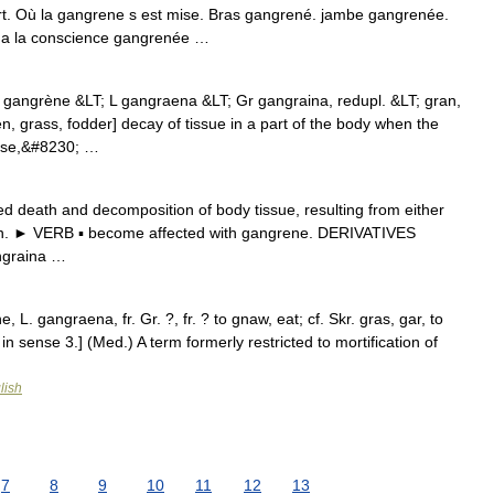
. Où la gangrene s est mise. Bras gangrené. jambe gangrenée.
l a la conscience gangrenée …
r gangrène &LT; L gangraena &LT; Gr gangraina, redupl. &LT; gran,
, grass, fodder] decay of tissue in a part of the body when the
sease,&#8230; …
 death and decomposition of body tissue, resulting from either
ction. ► VERB ▪ become affected with gangrene. DERIVATIVES
ngraina …
 L. gangraena, fr. Gr. ?, fr. ? to gnaw, eat; cf. Skr. gras, gar, to
in sense 3.] (Med.) A term formerly restricted to mortification of
lish
7
8
9
10
11
12
13