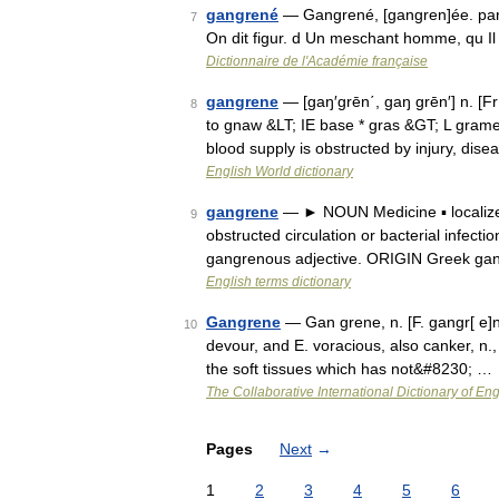
gangrené
— Gangrené, [gangren]ée. part
7
On dit figur. d Un meschant homme, qu I
Dictionnaire de l'Académie française
gangrene
— [gaŋ′grēn΄, gaŋ grēn′] n. [F
8
to gnaw &LT; IE base * gras &GT; L gramen
blood supply is obstructed by injury, di
English World dictionary
gangrene
— ► NOUN Medicine ▪ localized
9
obstructed circulation or bacterial infe
gangrenous adjective. ORIGIN Greek ga
English terms dictionary
Gangrene
— Gan grene, n. [F. gangr[ e]ne,
10
devour, and E. voracious, also canker, n., 
the soft tissues which has not&#8230; …
The Collaborative International Dictionary of Eng
Pages
Next
→
1
2
3
4
5
6