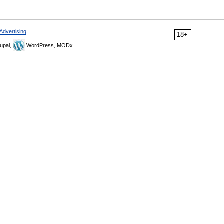
Advertising
18+
upal,
WordPress, MODx.