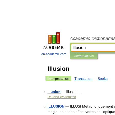
Academic Dictionarie
en-academic.com
Interpretations
Illusion
Interpretation
Translation
Books
Illusion
— Illusion …
1
Deutsch Wörterbuch
ILLUSION
— ILLUSI Métaphoriquement dé
2
magiques et des découvertes de l’optique 