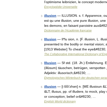
l’optimisme leibnizien, le concept modern
Encyclopédie Universelle
illusion
— ILLUSION. s. f. Apparence, ou 
3
est qu une illusion, une pure illusion, une
les demons, en faisant paroistre aux&#8
Dictionnaire de l'Académie française
Illusion
— Il*lu sion, n. [F. illusion, L. illu
4
presented to the bodily or mental vision;
[1913 Webster] To cheat the eye&#8230
The Collaborative International Dictionary of Eng
Illusion
— Sf std. (18. Jh.) Entlehnung. Entl
5
(illūsum) täuschen, betrügen, verspotten ,
Adjektiv: illusorisch;&#8230; …
Etymologisches Wörterbuch der deutschen spra
illusion
— [i lo͞o′zhən] n. [ME illusioun &LT
6
&LT; illusus, pp. of illudere, to mock, pla
or conception; belief or&#8230; …
English World dictionary