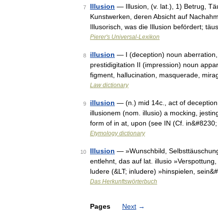
Illusion
— Illusion, (v. lat.), 1) Betrug,
7
Kunstwerken, deren Absicht auf Nachahmu
Illusorisch, was die Illusion befördert; t
Pierer's Universal-Lexikon
illusion
— I (deception) noun aberration, d
8
prestidigitation II (impression) noun appa
figment, hallucination, masquerade, mir
Law dictionary
illusion
— (n.) mid 14c., act of deception,
9
illusionem (nom. illusio) a mocking, jesting
form of in at, upon (see IN (Cf. in&#8230
Etymology dictionary
Illusion
— »Wunschbild, Selbsttäuschung«:
10
entlehnt, das auf lat. illusio »Verspottung
ludere (&LT; inludere) »hinspielen, sein
Das Herkunftswörterbuch
Pages
Next
→