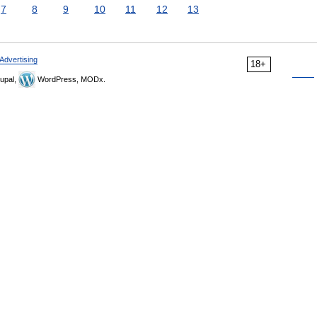
7
8
9
10
11
12
13
Advertising
18+
upal,
WordPress, MODx.