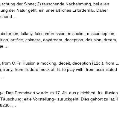
 Täuschung der Sinne; 2) täuschende Nachahmung, bei allen
ng der Natur geht, ein unerläßliches Erforderniß. Daher
äuschend …
istortion, fallacy, false impression, misbelief, misconception,
rition, artifice, chimera, daydream, deception, delusion, dream,
age …
 from O.Fr. illusion a mocking, deceit, deception (12c.), from L.
, irony, from illudere mock at, lit. to play with, from assimilated
; …
 Das Fremdwort wurde im 17. Jh. aus gleichbed. frz. illusion
, Täuschung; eitle Vorstellung« zurückgeht. Dies gehört zu lat. il
&#8230; …