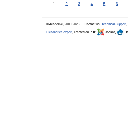
1
2
3
4
5
6
© Academic, 2000-2026
Contact us:
Technical Support
,
Dictionaries export
, created on PHP,
Joomla,
Dr