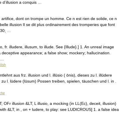
e d’illusion a conquis …
artifice, dont on trompe un homme. Ce n est rien de solide, ce n
 belle illusion Il se dit plus ordinairement des tromperies que font
230; …
sio, fr. illudere, illusum, to illude. See {Illude}.] 1. An unreal image
 a deceptive appearance; a false show; mockery; hallucination.
; …
lish
ehnt aus frz. illusion und l. illūsio ( ōnis), dieses zu l. illūdere
 zu l. lūdere (lūsum) Possen treiben, spielen, täuschen und l. in .
che
; OFr illusion &LT; L illusio, a mocking (in LL(Ec), deceit, illusion)
y with &LT; in , on + ludere, to play: see LUDICROUS] 1. a false idea