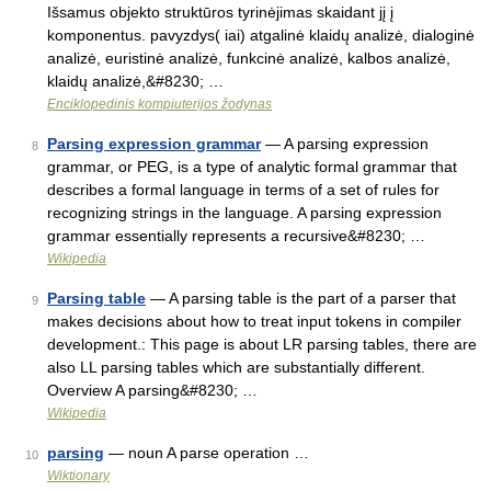
Išsamus objekto struktūros tyrinėjimas skaidant jį į
komponentus. pavyzdys( iai) atgalinė klaidų analizė, dialoginė
analizė, euristinė analizė, funkcinė analizė, kalbos analizė,
klaidų analizė,&#8230; …
Enciklopedinis kompiuterijos žodynas
Parsing expression grammar
— A parsing expression
8
grammar, or PEG, is a type of analytic formal grammar that
describes a formal language in terms of a set of rules for
recognizing strings in the language. A parsing expression
grammar essentially represents a recursive&#8230; …
Wikipedia
Parsing table
— A parsing table is the part of a parser that
9
makes decisions about how to treat input tokens in compiler
development.: This page is about LR parsing tables, there are
also LL parsing tables which are substantially different.
Overview A parsing&#8230; …
Wikipedia
parsing
— noun A parse operation …
10
Wiktionary