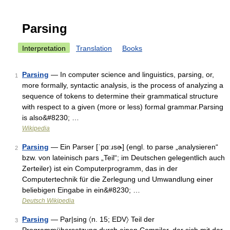
Parsing
Interpretation
Translation
Books
Parsing
— In computer science and linguistics, parsing, or,
1
more formally, syntactic analysis, is the process of analyzing a
sequence of tokens to determine their grammatical structure
with respect to a given (more or less) formal grammar.Parsing
is also&#8230; …
Wikipedia
Parsing
— Ein Parser [ˈpɑːɹsɚ] (engl. to parse „analysieren“
2
bzw. von lateinisch pars „Teil“; im Deutschen gelegentlich auch
Zerteiler) ist ein Computerprogramm, das in der
Computertechnik für die Zerlegung und Umwandlung einer
beliebigen Eingabe in ein&#8230; …
Deutsch Wikipedia
Parsing
— Pạr|sing 〈n. 15; EDV〉 Teil der
3