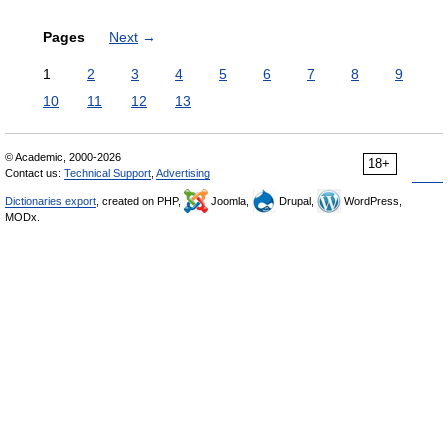
Pages
Next
→
1
2
3
4
5
6
7
8
9
10
11
12
13
© Academic, 2000-2026
18+
Contact us:
Technical Support
,
Advertising
Dictionaries export
, created on PHP,
Joomla,
Drupal,
WordPress,
MODx.