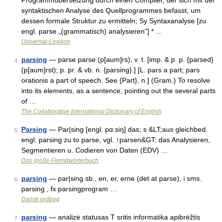
Programmübersetzung durch einen Compiler, der sich mit der
syntaktischen Analyse des Quellprogrammes befasst, um
dessen formale Struktur zu ermitteln; Sy Syntaxanalyse [zu
engl. parse „(grammatisch) analysieren“] * …
Universal-Lexikon
parsing
— parse parse (p[aum]rs), v. t. [imp. & p. p. {parsed}
4
(p[aum]rst); p. pr. & vb. n. {parsing}.] [L. pars a part; pars
orationis a part of speech. See {Part}, n.] (Gram.) To resolve
into its elements, as a sentence, pointing out the several parts
of …
The Collaborative International Dictionary of English
Parsing
— Par|sing [engl. pɑ:siŋ] das; s &LT;aus gleichbed.
5
engl. parsing zu to parse, vgl. ↑parsen&GT; das Analysieren,
Segmentieren u. Codieren von Daten (EDV) …
Das große Fremdwörterbuch
parsing
— par|sing sb., en, er, erne (det at parse), i sms.
6
parsing , fx parsingprogram …
Dansk ordbog
parsing
— analizė statusas T sritis informatika apibrėžtis
7