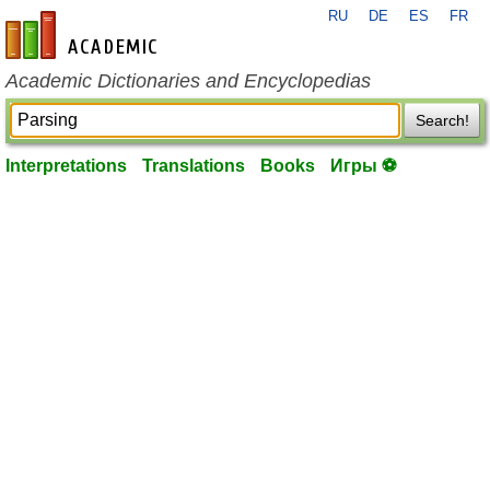
RU
DE
ES
FR
en-academic.com
Academic Dictionaries and Encyclopedias
Search!
Interpretations
Translations
Books
Игры ⚽