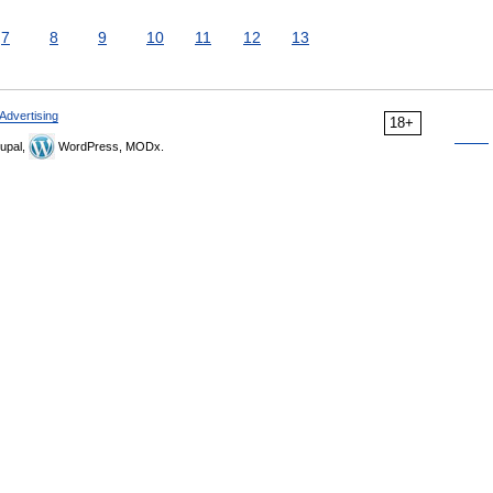
7
8
9
10
11
12
13
Advertising
18+
upal,
WordPress, MODx.