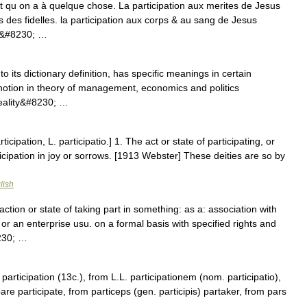
art qu on a à quelque chose. La participation aux merites de Jesus
s des fidelles. la participation aux corps & au sang de Jesus
la&#8230; …
to its dictionary definition, has specific meanings in certain
 notion in theory of management, economics and politics
 reality&#8230; …
rticipation, L. participatio.] 1. The act or state of participating, or
icipation in joy or sorrows. [1913 Webster] These deities are so by
lish
action or state of taking part in something: as a: association with
 or an enterprise usu. on a formal basis with specified rights and
8230; …
participation (13c.), from L.L. participationem (nom. participatio),
are participate, from particeps (gen. participis) partaker, from pars
 …