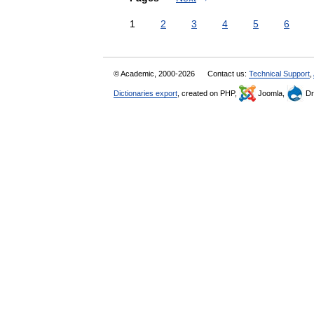
1
2
3
4
5
6
© Academic, 2000-2026
Contact us:
Technical Support
,
Dictionaries export
, created on PHP,
Joomla,
Dr