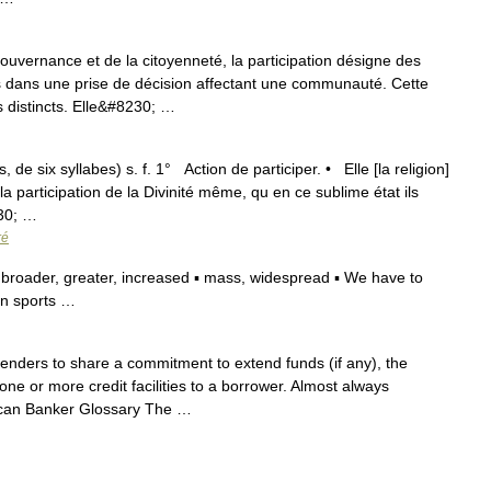
vernance et de la citoyenneté, la participation désigne des
us dans une prise de décision affectant une communauté. Cette
 distincts. Elle&#8230; …
, de six syllabes) s. f. 1° Action de participer. • Elle [la religion]
la participation de la Divinité même, qu en ce sublime état ils
230; …
ré
broader, greater, increased ▪ mass, widespread ▪ We have to
in sports …
ders to share a commitment to extend funds (if any), the
 one or more credit facilities to a borrower. Almost always
ican Banker Glossary The …