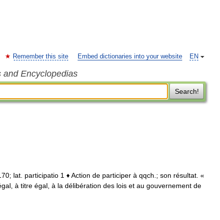
Remember this site
Embed dictionaries into your website
EN
s and Encyclopedias
Search!
 1170; lat. participatio 1 ♦ Action de participer à qqch.; son résultat. «
égal, à titre égal, à la délibération des lois et au gouvernement de