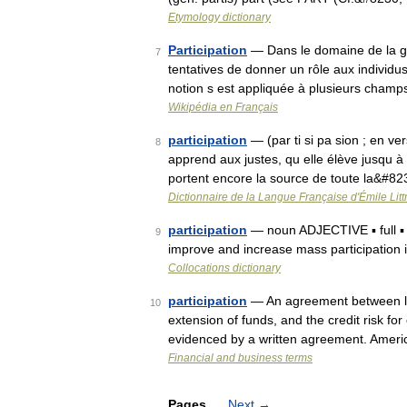
Etymology dictionary
Participation
— Dans le domaine de la gou
7
tentatives de donner un rôle aux individ
notion s est appliquée à plusieurs champs
Wikipédia en Français
participation
— (par ti si pa sion ; en vers
8
apprend aux justes, qu elle élève jusqu à 
portent encore la source de toute la&#8
Dictionnaire de la Langue Française d'Émile Litt
participation
— noun ADJECTIVE ▪ full ▪ 
9
improve and increase mass participation 
Collocations dictionary
participation
— An agreement between len
10
extension of funds, and the credit risk for
evidenced by a written agreement. Amer
Financial and business terms
Pages
Next
→