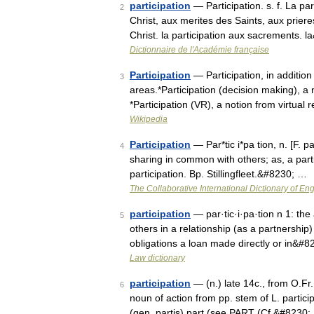
participation
— Participation. s. f. La p
2
Christ, aux merites des Saints, aux priere
Christ. la participation aux sacrements. 
Dictionnaire de l'Académie française
Participation
— Participation, in addition 
3
areas.*Participation (decision making), a
*Participation (VR), a notion from virtual
Wikipedia
Participation
— Par*tic i*pa tion, n. [F. pa
4
sharing in common with others; as, a part
participation. Bp. Stillingfleet.&#8230; …
The Collaborative International Dictionary of Eng
participation
— par·tic·i·pa·tion n 1: the 
5
others in a relationship (as a partnership)
obligations a loan made directly or in&#
Law dictionary
participation
— (n.) late 14c., from O.Fr. 
6
noun of action from pp. stem of L. particip
(gen. partis) part (see PART (Cf.&#8230;