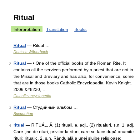
Ritual
Interpretation
Translation
Books
Ritual
— Ritual …
1
Deutsch Wörterbuch
Ritual
— • One of the official books of the Roman Rite. It
2
contains all the services performed by a priest that are not in
the Missal and Breviary and has also, for convenience, some
that are in those books Catholic Encyclopedia. Kevin Knight.
2006.&#8230; …
Catholic encyclopedia
Ritual
— Студийный альбом …
3
Википедия
ritual
— RITUÁL, Ă, (1) rituali, e, adj., (2) ritualuri, s.n. 1. adj.
4
Care ţine de rituri, privitor la rituri; care se face după anumite
rituri; ritualic. 2. s.n. Rânduială a unei slujbe religioase;