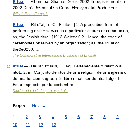
Ritual
— Album par Shaman Sortie 2002 Enregistrement en
8
2002 Durée 56 min 47 s Genre Heavy metal Producteur …
Wikipédia en Français
Ritual
— Rit u*al, n. [Cf. F. rituel.] 1. A prescribed form of
9
performing divine service in a particular church or communion;
as, the Jewish ritual. [1913 Webster] 2. Hence, the code of
ceremonies observed by an organization; as, the ritual of
the&#8230; …
The Collaborative International Dictionary of English
ritual
— (Del lat. rituālis). 1. adj. Perteneciente o relativo al
10
rito1. 2. m. Conjunto de ritos de una religión, de una iglesia o
de una función sagrada. 3. libro ritual. ser de ritual algo. fr.
Estar impuesto por la costumbre …
Diccionario de la lengua española
Pages
Next
→
1
2
3
4
5
6
7
8
9
10
11
12
13