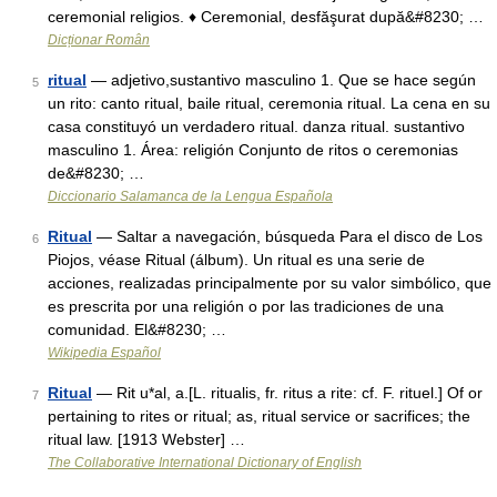
ceremonial religios. ♦ Ceremonial, desfăşurat după&#8230; …
Dicționar Român
ritual
— adjetivo,sustantivo masculino 1. Que se hace según
5
un rito: canto ritual, baile ritual, ceremonia ritual. La cena en su
casa constituyó un verdadero ritual. danza ritual. sustantivo
masculino 1. Área: religión Conjunto de ritos o ceremonias
de&#8230; …
Diccionario Salamanca de la Lengua Española
Ritual
— Saltar a navegación, búsqueda Para el disco de Los
6
Piojos, véase Ritual (álbum). Un ritual es una serie de
acciones, realizadas principalmente por su valor simbólico, que
es prescrita por una religión o por las tradiciones de una
comunidad. El&#8230; …
Wikipedia Español
Ritual
— Rit u*al, a.[L. ritualis, fr. ritus a rite: cf. F. rituel.] Of or
7
pertaining to rites or ritual; as, ritual service or sacrifices; the
ritual law. [1913 Webster] …
The Collaborative International Dictionary of English