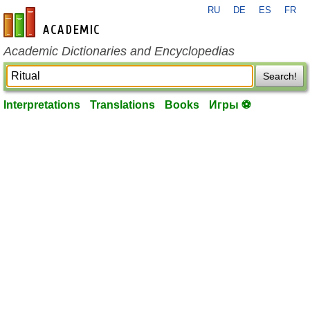
RU
DE
ES
FR
en-academic.com
Academic Dictionaries and Encyclopedias
Search!
Interpretations
Translations
Books
Игры ⚽