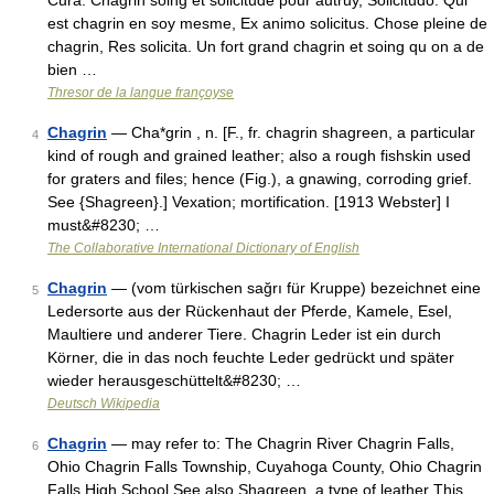
Cura. Chagrin soing et solicitude pour autruy, Solicitudo. Qui
est chagrin en soy mesme, Ex animo solicitus. Chose pleine de
chagrin, Res solicita. Un fort grand chagrin et soing qu on a de
bien …
Thresor de la langue françoyse
Chagrin
— Cha*grin , n. [F., fr. chagrin shagreen, a particular
4
kind of rough and grained leather; also a rough fishskin used
for graters and files; hence (Fig.), a gnawing, corroding grief.
See {Shagreen}.] Vexation; mortification. [1913 Webster] I
must&#8230; …
The Collaborative International Dictionary of English
Chagrin
— (vom türkischen sağrı für Kruppe) bezeichnet eine
5
Ledersorte aus der Rückenhaut der Pferde, Kamele, Esel,
Maultiere und anderer Tiere. Chagrin Leder ist ein durch
Körner, die in das noch feuchte Leder gedrückt und später
wieder herausgeschüttelt&#8230; …
Deutsch Wikipedia
Chagrin
— may refer to: The Chagrin River Chagrin Falls,
6
Ohio Chagrin Falls Township, Cuyahoga County, Ohio Chagrin
Falls High School See also Shagreen, a type of leather This