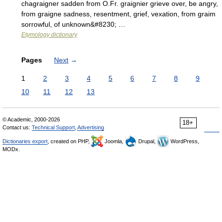
chagraigner sadden from O.Fr. graignier grieve over, be angry,
from graigne sadness, resentment, grief, vexation, from graim
sorrowful, of unknown&#8230; …
Etymology dictionary
Pages
Next
→
1
2
3
4
5
6
7
8
9
10
11
12
13
© Academic, 2000-2026
18+
Contact us:
Technical Support
,
Advertising
Dictionaries export
, created on PHP,
Joomla,
Drupal,
WordPress,
MODx.