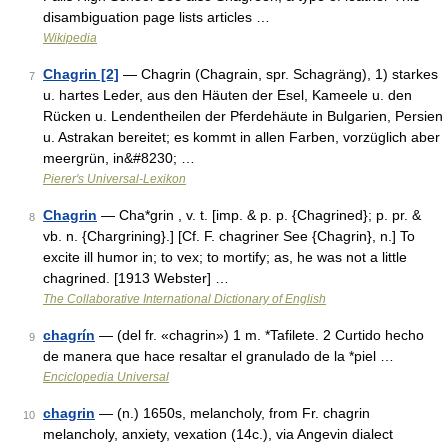
disambiguation page lists articles …
Wikipedia
Chagrin [2]
— Chagrin (Chagrain, spr. Schagräng), 1) starkes
7
u. hartes Leder, aus den Häuten der Esel, Kameele u. den
Rücken u. Lendentheilen der Pferdehäute in Bulgarien, Persien
u. Astrakan bereitet; es kommt in allen Farben, vorzüglich aber
meergrün, in&#8230; …
Pierer's Universal-Lexikon
Chagrin
— Cha*grin , v. t. [imp. & p. p. {Chagrined}; p. pr. &
8
vb. n. {Chargrining}.] [Cf. F. chagriner See {Chagrin}, n.] To
excite ill humor in; to vex; to mortify; as, he was not a little
chagrined. [1913 Webster] …
The Collaborative International Dictionary of English
chagrín
— (del fr. «chagrin») 1 m. *Tafilete. 2 Curtido hecho
9
de manera que hace resaltar el granulado de la *piel …
Enciclopedia Universal
chagrin
— (n.) 1650s, melancholy, from Fr. chagrin
10
melancholy, anxiety, vexation (14c.), via Angevin dialect