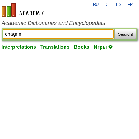
RU
DE
ES
FR
en-academic.com
Academic Dictionaries and Encyclopedias
Search!
Interpretations
Translations
Books
Игры ⚽