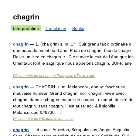
chagrin
Interpretation
Translation
Books
chagrin
— 1. (cha grin) s. m. 1° Cuir grenu fait d ordinaire d
1
une peau de mulet ou d âne. Peau de chagrin. Étui de chagrin.
Relier un livre en chagrin. • C est avec le cuir de l âne que les
Orientaux font le sagri que nous appelons chagrin, BUFF. âne
…
Dictionnaire de la Langue Française d'Émile Littré
chagrin
— CHAGRIN. s. m. Melancolie, ennuy: fascheuse,
2
mauvaise humeur. Grand chagrin. noir chagrin. vivre avec
chagrin. dans le chagrin. mourir de chagrin. exempt, delivré de
tout chagrin. sans chagrin. Il est aussi adj. & il signifie,
Melancolique,&#8230; …
Dictionnaire de l'Académie française
chagrin
— et souci, Anxietas, Scrupulositas, Angor, Angustia,
3