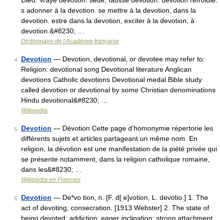
Dieu. Vraye devotion. tiede, fausse devotion. devotion refroidie.
s adonner à la devotion. se mettre à la devotion, dans la
devotion. estre dans la devotion, exciter à la devotion, à
devotion.&#8230; …
Dictionnaire de l'Académie française
Devotion
— Devotion, devotional, or devotee may refer to:
4
Religion: devotional song Devotional literature Anglican
devotions Catholic devotions Devotional medal Bible study
called devotion or devotional by some Christian denominations
Hindu devotional&#8230; …
Wikipedia
Devotion
— Dévotion Cette page d’homonymie répertorie les
5
différents sujets et articles partageant un même nom. En
religion, la dévotion est une manifestation de la piété privée qui
se présente notamment, dans la religion catholique romaine,
dans les&#8230; …
Wikipédia en Français
Devotion
— De*vo tion, n. [F. d[ e]votion, L. devotio.] 1. The
6
act of devoting; consecration. [1913 Webster] 2. The state of
being devoted; addiction; eager inclination; strong attachment