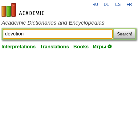
RU
DE
ES
FR
en-academic.com
Academic Dictionaries and Encyclopedias
Search!
Interpretations
Translations
Books
Игры ⚽