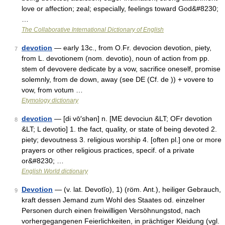
love or affection; zeal; especially, feelings toward God&#8230;
…
The Collaborative International Dictionary of English
devotion
— early 13c., from O.Fr. devocion devotion, piety,
7
from L. devotionem (nom. devotio), noun of action from pp.
stem of devovere dedicate by a vow, sacrifice oneself, promise
solemnly, from de down, away (see DE (Cf. de )) + vovere to
vow, from votum …
Etymology dictionary
devotion
— [di vō′shən] n. [ME devociun &LT; OFr devotion
8
&LT; L devotio] 1. the fact, quality, or state of being devoted 2.
piety; devoutness 3. religious worship 4. [often pl.] one or more
prayers or other religious practices, specif. of a private
or&#8230; …
English World dictionary
Devotion
— (v. lat. Devotĭo), 1) (röm. Ant.), heiliger Gebrauch,
9
kraft dessen Jemand zum Wohl des Staates od. einzelner
Personen durch einen freiwilligen Versöhnungstod, nach
vorhergegangenen Feierlichkeiten, in prächtiger Kleidung (vgl.