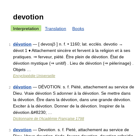
devotion
Interpretation
Translation
Books
dévotion
— [ devosjɔ̃ ] n. f. • 1160; lat. ecclés. devotio →
1
dévot 1 ♦ Attachement sincère et fervent à la religion et à ses
pratiques. ⇒ ferveur, piété. Être plein de dévotion. État de
dévotion mystique (⇒ unitif) . Lieu de dévotion (⇒ pèlerinage) .
Objets …
Encyclopédie Universelle
dévotion
— DÉVOTION. s. f. Piété, attachement au service de
2
Dieu. Vraie dévotion S adonner à la dévotion. Se mettre dans
la dévotion. Être dans la dévotion, dans une grande dévotion.
Exciter à la dévotion. Donner de la dévotion. Inspirer de la
dévotion.&#8230; …
Dictionnaire de l'Académie Française 1798
devotion
— Devotion. s. f. Pieté, attachement au service de
3