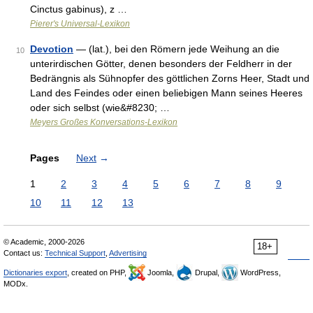
Cinctus gabinus), z …
Pierer's Universal-Lexikon
Devotion
— (lat.), bei den Römern jede Weihung an die
10
unterirdischen Götter, denen besonders der Feldherr in der
Bedrängnis als Sühnopfer des göttlichen Zorns Heer, Stadt und
Land des Feindes oder einen beliebigen Mann seines Heeres
oder sich selbst (wie&#8230; …
Meyers Großes Konversations-Lexikon
Pages
Next
→
1
2
3
4
5
6
7
8
9
10
11
12
13
© Academic, 2000-2026
18+
Contact us:
Technical Support
,
Advertising
Dictionaries export
, created on PHP,
Joomla,
Drupal,
WordPress,
MODx.