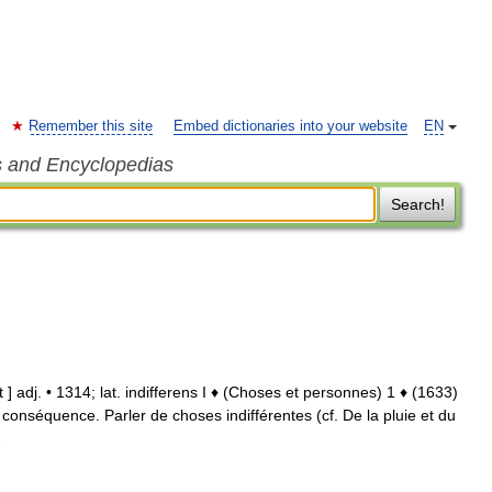
Remember this site
Embed dictionaries into your website
EN
s and Encyclopedias
Search!
ɑ̃t ] adj. • 1314; lat. indifferens I ♦ (Choses et personnes) 1 ♦ (1633)
conséquence. Parler de choses indifférentes (cf. De la pluie et du
…