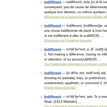
indifférent
— indifférent, ente (in di fé r
2
conséquent, pas de cause de déterminati
quelque bon dessein, ou même quelque
Dictionnaire de la Langue Française d'Émile Litt
indifferent
— Indifferent, [indifferen]te. 
3
une chose indifferente de partir à trois he
m est indifferent d aller là ou&#8230; …
Dictionnaire de l'Académie française
Indifferent
— In*dif fer*ent, a. [F. indiff[ 
4
1. Not making a difference; having no inf
or attention; of no account;&#8230; …
The Collaborative International Dictionary of Eng
indifferent
— [in dif′ər ənt, indif′rənt] a
5
showing no partiality, bias, or preference;
uninterested, apathetic, or unmoved 3. 
English World dictionary
Indifferent
— In*dif fer*ent, adv. To a mo
6
Shak. [1913 Webster] …
The Collaborative International Dictionary of Eng