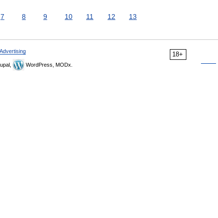
7
8
9
10
11
12
13
Advertising
18+
upal,
WordPress, MODx.