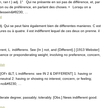
an, ran t ) adj. 1° Qui ne présente en soi pas de différence, et, par
on ou de préférence, en parlant des choses. • Lorsqu on a
 dessein&#8230; …
ré
adj. Qui se peut faire également bien de differentes manieres. C est
ures ou à quatre. il est indifferent lequel de ces deux on prenne. il
e]rent, L. indifferens. See {In } not, and {Different}.] [1913 Webster]
luence or preponderating weight; involving no preference, concern,
lish
dj. [OFr &LT; L indifferens: see IN 2 & DIFFERENT] 1. having or
 neutral 2. having or showing no interest, concern, or feeling;
of no&#8230; …
derate degree; passably; tolerably. [Obs.] News indifferent good.
lish