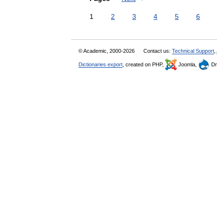
1
2
3
4
5
6
© Academic, 2000-2026
Contact us:
Technical Support
,
Dictionaries export
, created on PHP,
Joomla,
Dr