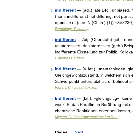
indifferent
— (adj.) late 14c., unbiased, f
7
(nom. indifferens) not differing, not parti
opposite of (see IN (Cf. in ) (1)) +&#8230
Etymology dictionary
indifferent
— Adj. (Oberstufe) geh.: ohne
8
uninteressiert, desinteressiert (geh.) Be
indifferente Einstellung zur Politik. Koll
Extremes Deutsch
Indifferent
— (v. lat.), unentschieden, gle
9
Gleichgewichtszustand, in welchem sich e
Schwerpunkt unterstützt ist; er befindet 
Pierer's Universal-Lexikon
Indifferént
— (lat.), »gleichgültig«, kein
10
wie z. B. das Paraffin, in Berührung mit
chemische Reaktionen erkennen lassen;
Meyers Großes Konversations-Lexikon
Pages
Next
→