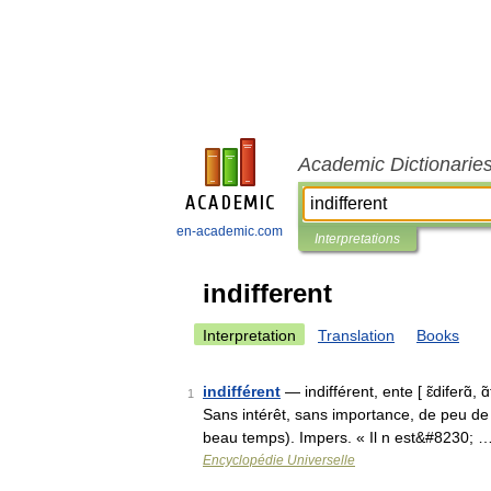
Academic Dictionarie
en-academic.com
Interpretations
indifferent
Interpretation
Translation
Books
indifférent
— indifférent, ente [ ɛ̃diferɑ̃, 
1
Sans intérêt, sans importance, de peu de 
beau temps). Impers. « Il n est&#8230; 
Encyclopédie Universelle