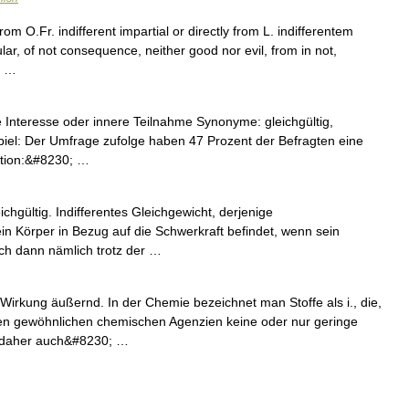
rom O.Fr. indifferent impartial or directly from L. indifferentem
cular, of not consequence, neither good nor evil, from in not,
; …
 Interesse oder innere Teilnahme Synonyme: gleichgültig,
ispiel: Der Umfrage zufolge haben 47 Prozent der Befragten eine
okation:&#8230; …
ichgültig. Indifferentes Gleichgewicht, derjenige
in Körper in Bezug auf die Schwerkraft befindet, wenn sein
sich dann nämlich trotz der …
e Wirkung äußernd. In der Chemie bezeichnet man Stoffe als i., die,
 den gewöhnlichen chemischen Agenzien keine oder nur geringe
 daher auch&#8230; …