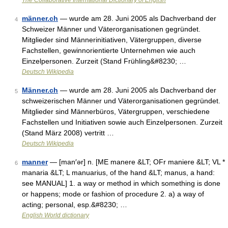
The Collaborative International Dictionary of English
männer.ch
— wurde am 28. Juni 2005 als Dachverband der
4
Schweizer Männer und Väterorganisationen gegründet.
Mitglieder sind Männerinitiativen, Vätergruppen, diverse
Fachstellen, gewinnorientierte Unternehmen wie auch
Einzelpersonen. Zurzeit (Stand Frühling&#8230; …
Deutsch Wikipedia
Männer.ch
— wurde am 28. Juni 2005 als Dachverband der
5
schweizerischen Männer und Väterorganisationen gegründet.
Mitglieder sind Männerbüros, Vätergruppen, verschiedene
Fachstellen und Initiativen sowie auch Einzelpersonen. Zurzeit
(Stand März 2008) vertritt …
Deutsch Wikipedia
manner
— [man′ər] n. [ME manere &LT; OFr maniere &LT; VL *
6
manaria &LT; L manuarius, of the hand &LT; manus, a hand:
see MANUAL] 1. a way or method in which something is done
or happens; mode or fashion of procedure 2. a) a way of
acting; personal, esp.&#8230; …
English World dictionary