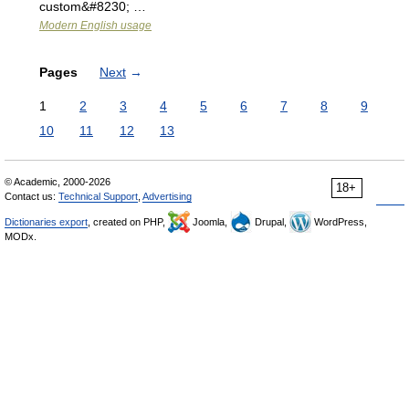
custom&#8230; …
Modern English usage
Pages
Next
→
1
2
3
4
5
6
7
8
9
10
11
12
13
© Academic, 2000-2026
18+
Contact us:
Technical Support
,
Advertising
Dictionaries export
, created on PHP,
Joomla,
Drupal,
WordPress,
MODx.