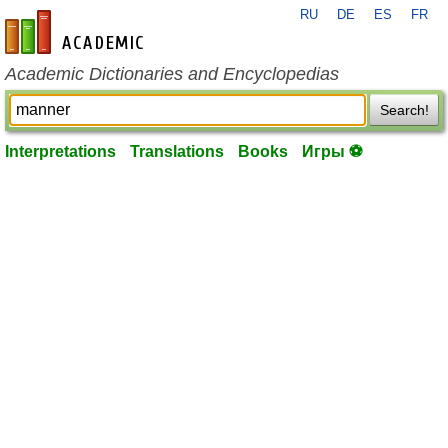
RU
DE
ES
FR
en-academic.com
Academic Dictionaries and Encyclopedias
Search!
Interpretations
Translations
Books
Игры ⚽