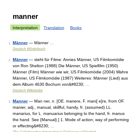
manner
Interpretation
Translation
Books
Männer
— Männer …
1
Deutsch Wörterbuch
Männer
— steht für Filme: Annies Männer, US Filmkomödie
2
von Ron Shelton (1988) Die Männer, US Spielfilm (1950)
Männer (Film) Männer wie wir, US Filmkomödie (2004) Wahre
Männer, US Filmkomödie (1987) Weiteres: Männer (Lied) aus
dem Album 4630 Bochum von&#8230; …
Deutsch Wikipedia
Manner
— Man ner, n. [OE. manere, F. mani[ e]re, from OF.
3
manier, adj., manual, skillful, handy, fr. (assumed) LL.
manarius, for L. manuarius belonging to the hand, fr. manus
the hand. See {Manual}.] 1. Mode of action; way of performing
or effecting&#8230; …