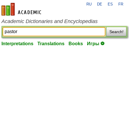
RU
DE
ES
FR
en-academic.com
Academic Dictionaries and Encyclopedias
Search!
Interpretations
Translations
Books
Игры ⚽