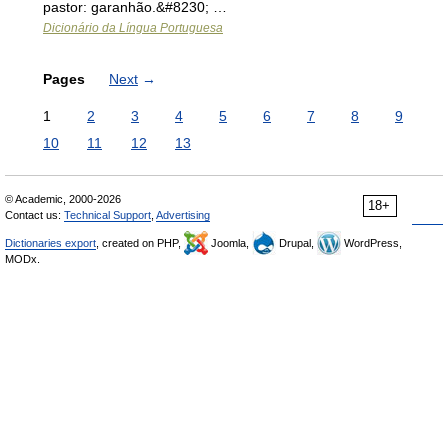
pastor: garanhão.&#8230; …
Dicionário da Língua Portuguesa
Pages
Next
→
1
2
3
4
5
6
7
8
9
10
11
12
13
© Academic, 2000-2026
18+
Contact us:
Technical Support
,
Advertising
Dictionaries export
, created on PHP,
Joomla,
Drupal,
WordPress,
MODx.