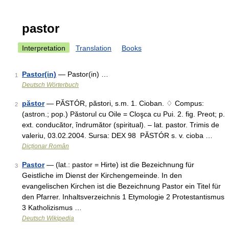
pastor
Interpretation
Translation
Books
Pastor(in)
— Pastor(in) …
1
Deutsch Wörterbuch
păstor
— PĂSTÓR, păstori, s.m. 1. Cioban. ♢ Compus:
2
(astron.; pop.) Păstorul cu Oile = Cloşca cu Pui. 2. fig. Preot; p.
ext. conducător, îndrumător (spiritual). – lat. pastor. Trimis de
valeriu, 03.02.2004. Sursa: DEX 98 PĂSTÓR s. v. cioba …
Dicționar Român
Pastor
— (lat.: pastor = Hirte) ist die Bezeichnung für
3
Geistliche im Dienst der Kirchengemeinde. In den
evangelischen Kirchen ist die Bezeichnung Pastor ein Titel für
den Pfarrer. Inhaltsverzeichnis 1 Etymologie 2 Protestantismus
3 Katholizismus …
Deutsch Wikipedia