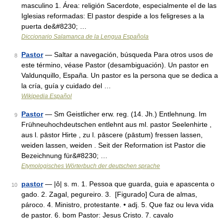
masculino 1. Área: religión Sacerdote, especialmente el de las
Iglesias reformadas: El pastor despide a los feligreses a la
puerta de&#8230; …
Diccionario Salamanca de la Lengua Española
Pastor
— Saltar a navegación, búsqueda Para otros usos de
8
este término, véase Pastor (desambiguación). Un pastor en
Valdunquillo, España. Un pastor es la persona que se dedica a
la cría, guía y cuidado del …
Wikipedia Español
Pastor
— Sm Geistlicher erw. reg. (14. Jh.) Entlehnung. Im
9
Frühneuhochdeutschen entlehnt aus ml. pastor Seelenhirte ,
aus l. pāstor Hirte , zu l. pāscere (pāstum) fressen lassen,
weiden lassen, weiden . Seit der Reformation ist Pastor die
Bezeichnung für&#8230; …
Etymologisches Wörterbuch der deutschen sprache
pastor
— |ô| s. m. 1. Pessoa que guarda, guia e apascenta o
10
gado. 2. Zagal, pegureiro. 3. [Figurado] Cura de almas,
pároco. 4. Ministro, protestante. • adj. 5. Que faz ou leva vida
de pastor. 6. bom Pastor: Jesus Cristo. 7. cavalo