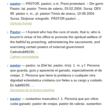
pastor
— PÁSTOR, pastori, s.m. Preot protestant. – Din germ.
4
Pastor, lat. pastor. Trimis de valeriu, 03.02.2004. Sursa: DEX
98 pástor s. m., pl. pástori Trimis de siveco, 10.08.2004.
Sursa: Dicţionar ortografic PÁSTOR pastori …
Dicționar Român
Pastor
— • A priest who has the cure of souls, that is, who is
5
bound in virtue of his office to promote the spiritual welfare of
the faithful by preaching, administering the sacraments, and
exercising certain powers of external government
Catholic&#8230; …
Catholic encyclopedia
pastor
— pastor, ra (Del lat. pastor, ōris). 1. m. y f. Persona
6
que guarda, guía y apacienta el ganado, especialmente el de
ovejas. 2. Persona que tiene la prelatura o cualquier otra
dignidad eclesiástica cristiana con fieles a su cargo y cuidado.
En la&#8230; …
Diccionario de la lengua española
pastor
— sustantivo masculino,f. 1. Persona que por oficio
7
cuida ganado: pastor de ovejas, pastor de cabras. sustantivo