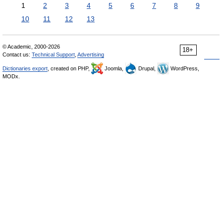
1
2
3
4
5
6
7
8
9
10
11
12
13
© Academic, 2000-2026
18+
Contact us:
Technical Support
,
Advertising
Dictionaries export
, created on PHP,
Joomla,
Drupal,
WordPress,
MODx.