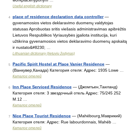
workplacehyponym …
Useful english dictionary
place of residence declaration data controller
—
4
gyvenamosios vietos deklaravimo duomenų valdytojas
statusas Aprobuotas sritis viešasis administravimas apibrėžtis
Lietuvos Respublikos Vyriausybės įgaliota institucija, kuri
užtikrina gyvenamosios vietos deklaravimo duomenų apskaitą
ir nustato&#8230; …
Lithuanian dictionary (lietuvių žodynas)
Pacific Spirit Hostel at Place Vanier Residence
—
5
(Ванкувер,Канада) Категория отеля: Адрес: 1935 Lowe …
Каталог отелей
Inn Place Serviced Residence
— (Джомтьен,Таиланд)
6
Категория отеля: 3 звездочный отель Адрес: 75/245 252
M.12 …
Каталог отелей
Nice Place Tourist Residence
— (Mahébourg,Маврикий)
7
Категория отеля: Адрес: Rue labourdonnais, Mahéb …
Каталог отелей