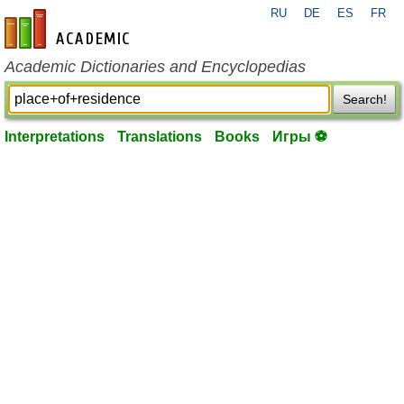
RU
DE
ES
FR
en-academic.com
Academic Dictionaries and Encyclopedias
Search!
Interpretations
Translations
Books
Игры ⚽