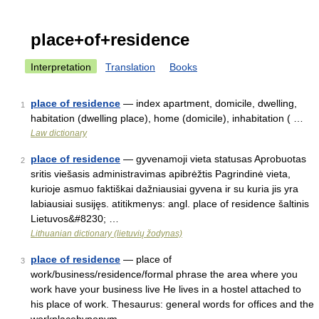
place+of+residence
Interpretation
Translation
Books
place of residence
— index apartment, domicile, dwelling,
1
habitation (dwelling place), home (domicile), inhabitation ( …
Law dictionary
place of residence
— gyvenamoji vieta statusas Aprobuotas
2
sritis viešasis administravimas apibrėžtis Pagrindinė vieta,
kurioje asmuo faktiškai dažniausiai gyvena ir su kuria jis yra
labiausiai susijęs. atitikmenys: angl. place of residence šaltinis
Lietuvos&#8230; …
Lithuanian dictionary (lietuvių žodynas)
place of residence
— place of
3
work/business/residence/formal phrase the area where you
work have your business live He lives in a hostel attached to
his place of work. Thesaurus: general words for offices and the