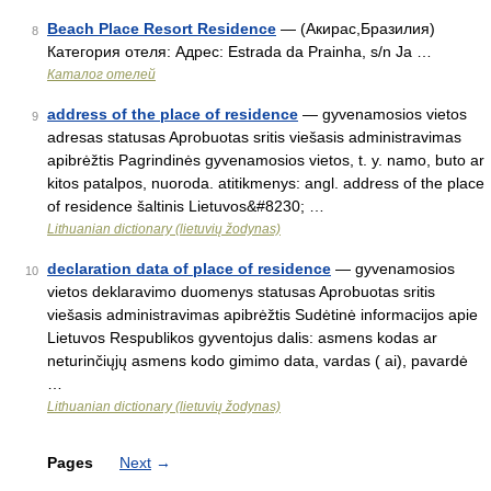
Beach Place Resort Residence
— (Акирас,Бразилия)
8
Категория отеля: Адрес: Estrada da Prainha, s/n Ja …
Каталог отелей
address of the place of residence
— gyvenamosios vietos
9
adresas statusas Aprobuotas sritis viešasis administravimas
apibrėžtis Pagrindinės gyvenamosios vietos, t. y. namo, buto ar
kitos patalpos, nuoroda. atitikmenys: angl. address of the place
of residence šaltinis Lietuvos&#8230; …
Lithuanian dictionary (lietuvių žodynas)
declaration data of place of residence
— gyvenamosios
10
vietos deklaravimo duomenys statusas Aprobuotas sritis
viešasis administravimas apibrėžtis Sudėtinė informacijos apie
Lietuvos Respublikos gyventojus dalis: asmens kodas ar
neturinčiųjų asmens kodo gimimo data, vardas ( ai), pavardė
…
Lithuanian dictionary (lietuvių žodynas)
Pages
Next
→