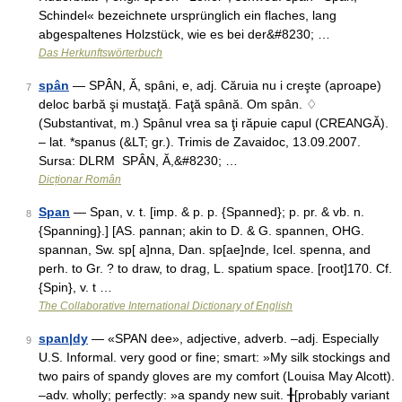
Schindel« bezeichnete ursprünglich ein flaches, lang
abgespaltenes Holzstück, wie es bei der&#8230; …
Das Herkunftswörterbuch
spân
— SPÂN, Ă, spâni, e, adj. Căruia nu i creşte (aproape)
7
deloc barbă şi mustaţă. Faţă spână. Om spân. ♢
(Substantivat, m.) Spânul vrea sa ţi răpuie capul (CREANGĂ).
– lat. *spanus (&LT; gr.). Trimis de Zavaidoc, 13.09.2007.
Sursa: DLRM SPÂN, Ă,&#8230; …
Dicționar Român
Span
— Span, v. t. [imp. & p. p. {Spanned}; p. pr. & vb. n.
8
{Spanning}.] [AS. pannan; akin to D. & G. spannen, OHG.
spannan, Sw. sp[ a]nna, Dan. sp[ae]nde, Icel. spenna, and
perh. to Gr. ? to draw, to drag, L. spatium space. [root]170. Cf.
{Spin}, v. t …
The Collaborative International Dictionary of English
span|dy
— «SPAN dee», adjective, adverb. –adj. Especially
9
U.S. Informal. very good or fine; smart: »My silk stockings and
two pairs of spandy gloves are my comfort (Louisa May Alcott).
–adv. wholly; perfectly: »a spandy new suit. ╂[probably variant