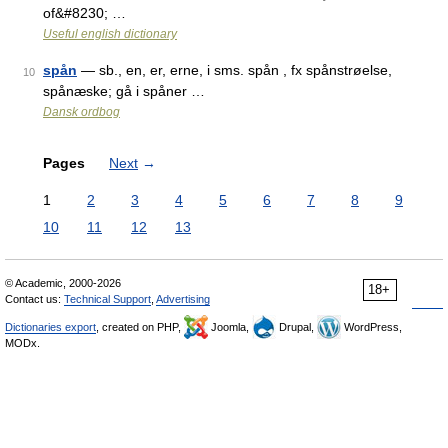
of&#8230; …
Useful english dictionary
spån
— sb., en, er, erne, i sms. spån , fx spånstrøelse,
10
spånæske; gå i spåner …
Dansk ordbog
Pages
Next
→
1
2
3
4
5
6
7
8
9
10
11
12
13
© Academic, 2000-2026
18+
Contact us:
Technical Support
,
Advertising
Dictionaries export
, created on PHP,
Joomla,
Drupal,
WordPress,
MODx.