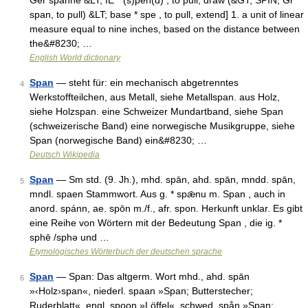
Ger spanne &LT; IE * (s)pen(d) , to pull, draw (&GT; SPIN, Gr
span, to pull) &LT; base * spe , to pull, extend] 1. a unit of linear
measure equal to nine inches, based on the distance between
the&#8230; …
English World dictionary
Span
— steht für: ein mechanisch abgetrenntes
4
Werkstoffteilchen, aus Metall, siehe Metallspan. aus Holz,
siehe Holzspan. eine Schweizer Mundartband, siehe Span
(schweizerische Band) eine norwegische Musikgruppe, siehe
Span (norwegische Band) ein&#8230; …
Deutsch Wikipedia
Span
— Sm std. (9. Jh.), mhd. spān, ahd. spān, mndd. spān,
5
mndl. spaen Stammwort. Aus g. * spǣnu m. Span , auch in
anord. spánn, ae. spōn m./f., afr. spon. Herkunft unklar. Es gibt
eine Reihe von Wörtern mit der Bedeutung Span , die ig. *
sphē /sphə und …
Etymologisches Wörterbuch der deutschen sprache
Span
— Span: Das altgerm. Wort mhd., ahd. spān
6
»‹Holz›span«, niederl. spaan »Span; Butterstecher;
Ruderblatt«, engl. spoon »Löffel«, schwed. spån »Span;