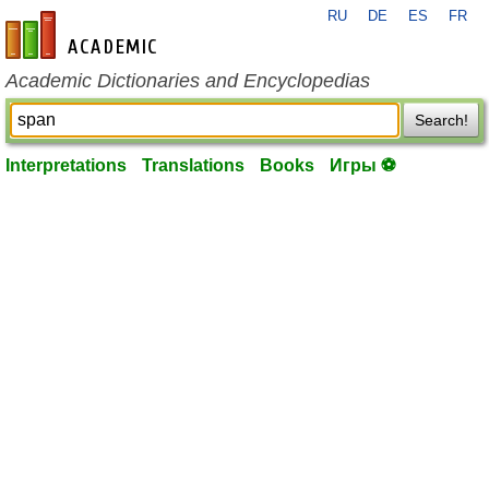
RU
DE
ES
FR
en-academic.com
Academic Dictionaries and Encyclopedias
Search!
Interpretations
Translations
Books
Игры ⚽