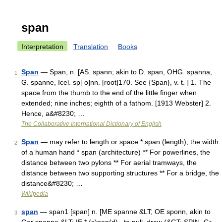
span
Interpretation
Translation
Books
Span
— Span, n. [AS. spann; akin to D. span, OHG. spanna,
1
G. spanne, Icel. sp[ o]nn. [root]170. See {Span}, v. t. ] 1. The
space from the thumb to the end of the little finger when
extended; nine inches; eighth of a fathom. [1913 Webster] 2.
Hence, a&#8230; …
The Collaborative International Dictionary of English
Span
— may refer to length or space:* span (length), the width
2
of a human hand * span (architecture) ** For powerlines, the
distance between two pylons ** For aerial tramways, the
distance between two supporting structures ** For a bridge, the
distance&#8230; …
Wikipedia
span
— span1 [span] n. [ME spanne &LT; OE sponn, akin to
3