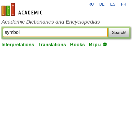
RU
DE
ES
FR
en-academic.com
Academic Dictionaries and Encyclopedias
Search!
Interpretations
Translations
Books
Игры ⚽