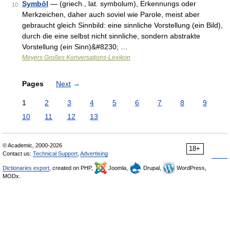
Symbōl
— (griech., lat. symbolum), Erkennungs oder
10
Merkzeichen, daher auch soviel wie Parole, meist aber
gebraucht gleich Sinnbild: eine sinnliche Vorstellung (ein Bild),
durch die eine selbst nicht sinnliche, sondern abstrakte
Vorstellung (ein Sinn)&#8230; …
Meyers Großes Konversations-Lexikon
Pages
Next
→
1
2
3
4
5
6
7
8
9
10
11
12
13
© Academic, 2000-2026
18+
Contact us:
Technical Support
,
Advertising
Dictionaries export
, created on PHP,
Joomla,
Drupal,
WordPress,
MODx.