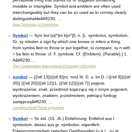
perceptible thing that stands for or suggests something
invisible or intangible. Symbol and emblem are often used
interchangeably but they can be so used as to convey clearly
distinguishable&#8230; …
New Dictionary of Synonyms
Symbol
— Sym bol (s[i^]m b[o^]l), n. [L. symbolus, symbolum,
4
Gr. sy mbolon a sign by which one knows or infers a thing,
from symba llein to throw or put together, to compare; sy n with
+ ba llein to throw: cf. F. symbole. Cf. {Emblem}, {Parable}.] 1.
A&#8230; …
The Collaborative International Dictionary of English
symbol
— {{/stl 13}}{{stl 8}}rz. mnż III, D. u; lm D. i {{/stl 8}}{{stl
5
20}} {{/stl 20}}{{stl 12}}1. {{/stl 12}}{{stl 7}} pojęcie,
wyobrażenie, znak, przedmiot kojarzący się z innym pojęciem,
wyobrażeniem, znakiem, przedmiotem, pełniący funkcję
zastępczą&#8230; …
Langenscheidt Polski wyjaśnień
Symbol
— Sn std. (15. Jh.) Entlehnung. Entlehnt aus l.
6
symbolum, dieses aus gr. sýmbolon, eigentlich:
Erkennungszeichen zwischen Gastfreunden (u.ä.) , zu gr.