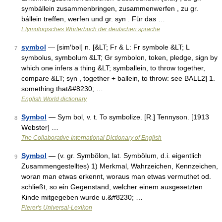
symbállein zusammenbringen, zusammenwerfen , zu gr.
bállein treffen, werfen und gr. syn . Für das …
Etymologisches Wörterbuch der deutschen sprache
symbol
— [sim′bəl] n. [&LT; Fr & L: Fr symbole &LT; L
7
symbolus, symbolum &LT; Gr symbolon, token, pledge, sign by
which one infers a thing &LT; symballein, to throw together,
compare &LT; syn , together + ballein, to throw: see BALL2] 1.
something that&#8230; …
English World dictionary
Symbol
— Sym bol, v. t. To symbolize. [R.] Tennyson. [1913
8
Webster] …
The Collaborative International Dictionary of English
Symbol
— (v. gr. Symbŏlon, lat. Symbŏlum, d.i. eigentlich
9
Zusammengestelltes) 1) Merkmal, Wahrzeichen, Kennzeichen,
woran man etwas erkennt, woraus man etwas vermuthet od.
schließt, so ein Gegenstand, welcher einem ausgesetzten
Kinde mitgegeben wurde u.&#8230; …
Pierer's Universal-Lexikon