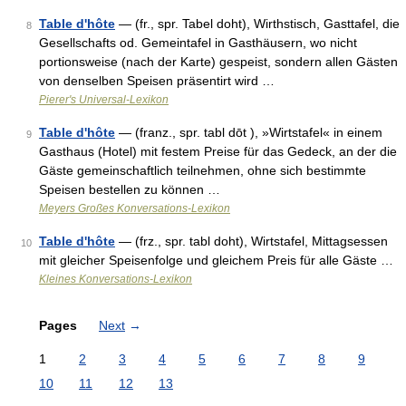
Table d'hôte
— (fr., spr. Tabel doht), Wirthstisch, Gasttafel, die
8
Gesellschafts od. Gemeintafel in Gasthäusern, wo nicht
portionsweise (nach der Karte) gespeist, sondern allen Gästen
von denselben Speisen präsentirt wird …
Pierer's Universal-Lexikon
Table d'hôte
— (franz., spr. tabl dōt ), »Wirtstafel« in einem
9
Gasthaus (Hotel) mit festem Preise für das Gedeck, an der die
Gäste gemeinschaftlich teilnehmen, ohne sich bestimmte
Speisen bestellen zu können …
Meyers Großes Konversations-Lexikon
Table d'hôte
— (frz., spr. tabl doht), Wirtstafel, Mittagsessen
10
mit gleicher Speisenfolge und gleichem Preis für alle Gäste …
Kleines Konversations-Lexikon
Pages
Next
→
1
2
3
4
5
6
7
8
9
10
11
12
13