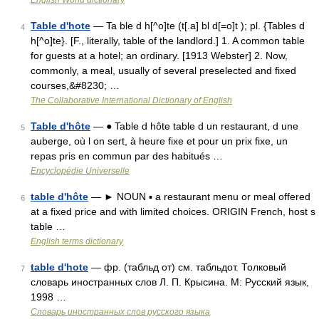
English World dictionary
Table d'hote
— Ta ble d h[^o]te (t[.a] bl d[=o]t ); pl. {Tables d
4
h[^o]te}. [F., literally, table of the landlord.] 1. A common table
for guests at a hotel; an ordinary. [1913 Webster] 2. Now,
commonly, a meal, usually of several preselected and fixed
courses,&#8230; …
The Collaborative International Dictionary of English
Table d'hôte
— ● Table d hôte table d un restaurant, d une
5
auberge, où l on sert, à heure fixe et pour un prix fixe, un
repas pris en commun par des habitués …
Encyclopédie Universelle
table d'hôte
— ► NOUN ▪ a restaurant menu or meal offered
6
at a fixed price and with limited choices. ORIGIN French, host s
table …
English terms dictionary
table d'hote
— фр. (табльд от) см. табльдот. Толковый
7
словарь иностранных слов Л. П. Крысина. М: Русский язык,
1998 …
Словарь иностранных слов русского языка