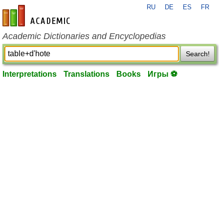
RU
DE
ES
FR
en-academic.com
Academic Dictionaries and Encyclopedias
Search!
Interpretations
Translations
Books
Игры ⚽