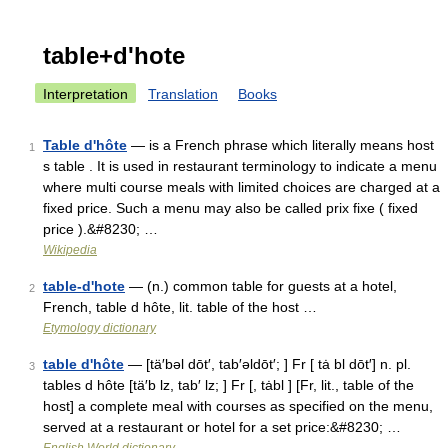
table+d'hote
Interpretation
Translation
Books
Table d'hôte
— is a French phrase which literally means host
1
s table . It is used in restaurant terminology to indicate a menu
where multi course meals with limited choices are charged at a
fixed price. Such a menu may also be called prix fixe ( fixed
price ).&#8230; …
Wikipedia
table-d'hote
— (n.) common table for guests at a hotel,
2
French, table d hôte, lit. table of the host …
Etymology dictionary
table d'hôte
— [tä′bəl dōt′, tab′əldōt′; ] Fr [ tȧ bl dōt′] n. pl.
3
tables d hôte [tä′b lz, tab′ lz; ] Fr [, tȧbl ] [Fr, lit., table of the
host] a complete meal with courses as specified on the menu,
served at a restaurant or hotel for a set price:&#8230; …