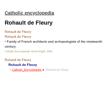
Catholic encyclopedia
Rohault de Fleury
Rohault de Fleury
Rohault de Fleury
•
Family of French architects and archaeologists of the nineteenth
century
Catholic Encyclopedia
.
Kevin Knight
.
2006
.
Rohault de Fleury
Rohault de Fleury
†
Catholic_Encyclopedia
►
Rohault de Fleury