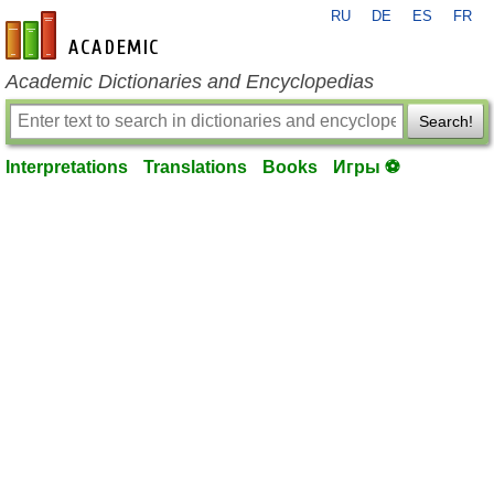
RU
DE
ES
FR
en-academic.com
Academic Dictionaries and Encyclopedias
Search!
Interpretations
Translations
Books
Игры ⚽