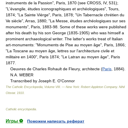
instruments de la Passion", Paris, 1870 (see CROSS, IV, 531);
"L'évangile, études iconographiques et archéologiques", Tours,
1874; "La Sainte Vièrge", Paris, 1878; "Un Tabernacle chrétien du
Ve siècle", Arras, 1880; "La Messe, études archéologiques sur ses
monuments", Paris, 1883-98. Some of these works were published
after his death by his son George (1835-1905) who was himself a
prominent archaeological writer. The latter's works treat of Italian
art-monuments: "Monuments de Pise au moyen âge", Paris, 1866;
"La Toscane au moyen âge, lettres sur l'architecture civile et
militaire en 1400", Paris 1874; "Le Latran au moyen âge", Paris
1877.
Oeuvres de Charles Rohault de Fleury, architecte (
Paris
, 1884).
N.A. WEBER
Transcribed by Joseph E. O'Connor
The Catholic Encyclopedia, Volume VIII. — New York: Robert Appleton Company
.
Nihil
Obstat
.
1910
.
Catholic encyclopedia
.
Игры ⚽
Поможем написать реферат