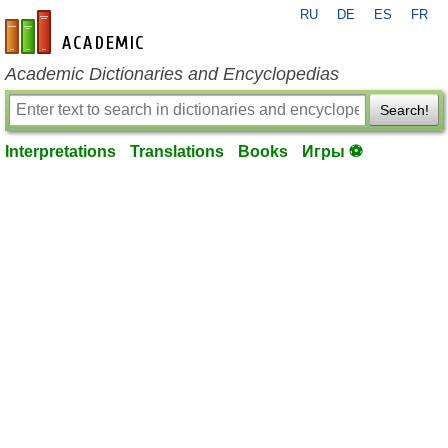
RU
DE
ES
FR
en-academic.com
Academic Dictionaries and Encyclopedias
Search!
Interpretations
Translations
Books
Игры ⚽