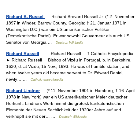
Richard B. Russell
— Richard Brevard Russell Jr. (* 2. November
1897 in Winder, Barrow County, Georgia; † 21. Januar 1971 in
Washington D.C.) war ein US amerikanischer Politiker
(Demokratische Partei). Er war sowohl Gouverneur als auch US
Senator von Georgia …
Deutsch Wikipedia
Richard Russell
— Richard Russell † Catholic Encyclopedia
► Richard Russell Bishop of Vizéu in Portugal, b. in Berkshire,
1630; d. at Vizéu, 15 Nov., 1693. He was of humble station, and
when twelve years old became servant to Dr. Edward Daniel,
newly… …
Catholic encyclopedia
Richard Lindner
— (* 11. November 1901 in Hamburg; † 16. April
1978 in New York) war ein US amerikanischer Maler deutscher
Herkunft. Lindners Werk nimmt die grotesk karikaturistischen
Elemente der Neuen Sachlichkeit der 1920er Jahre auf und
verknüpft sie mit der… …
Deutsch Wikipedia