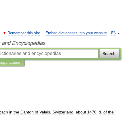
Remember this site
Embed dictionaries into your website
EN
s and Encyclopedias
Search!
nterpretations
bach
in
the
Canton
of
Valais
,
Switzerland
,
about
1470
;
d
.
of
the