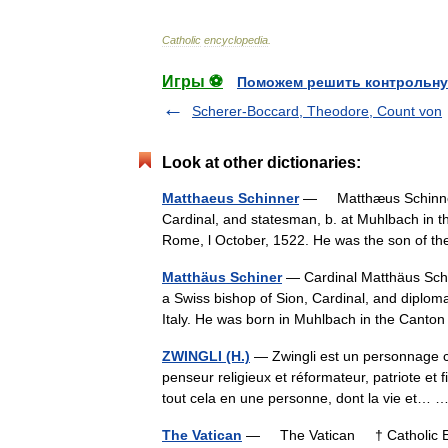
Catholic
encyclopedia
.
Игры ⚽
Поможем решить контрольну
Scherer-Boccard, Theodore, Count von
Look at other dictionaries:
Matthaeus Schinner
— Matthæus Schinner
Cardinal, and statesman, b. at Muhlbach in th
Rome, l October, 1522. He was the son of 
Matthäus Schiner
— Cardinal Matthäus Schi
a Swiss bishop of Sion, Cardinal, and diploma
Italy. He was born in Muhlbach in the Canto
ZWINGLI (H.)
— Zwingli est un personnage c
penseur religieux et réformateur, patriote et f
tout cela en une personne, dont la vie et…
The Vatican
— The Vatican † Catholic Ency