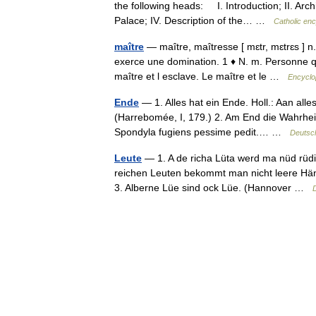
the following heads: I. Introduction; II. Archi
Palace; IV. Description of the… …
Catholic en
maître
— maître, maîtresse [ mɛtr, mɛtrɛs ] n.
exerce une domination. 1 ♦ N. m. Personne qui
maître et l esclave. Le maître et le …
Encyclo
Ende
— 1. Alles hat ein Ende. Holl.: Aan al
(Harrebomée, I, 179.) 2. Am End die Wahrheit wi
Spondyla fugiens pessime pedit.… …
Deutsc
Leute
— 1. A de richa Lüta werd ma nüd rüdig
reichen Leuten bekommt man nicht leere Hände. 
3. Alberne Lüe sind ock Lüe. (Hannover …