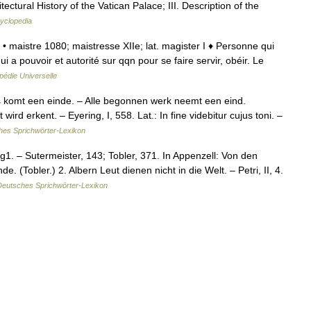
tectural History of the Vatican Palace; III. Description of the
cyclopedia
 • maistre 1080; maistresse XIIe; lat. magister I ♦ Personne qui
 a pouvoir et autorité sur qqn pour se faire servir, obéir. Le
pédie Universelle
les komt een einde. – Alle begonnen werk neemt een eind.
rd erkent. – Eyering, I, 558. Lat.: In fine videbitur cujus toni. –
hes Sprichwörter-Lexikon
1. – Sutermeister, 143; Tobler, 371. In Appenzell: Von den
(Tobler.) 2. Albern Leut dienen nicht in die Welt. – Petri, II, 4.
Deutsches Sprichwörter-Lexikon