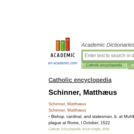
Academic Dictionarie
en-academic.com
Catholic encyclopedia
I
Catholic encyclopedia
Schinner, Matthæus
Schinner
,
Matthæus
Schinner
,
Matthæus
•
Bishop
,
cardinal
,
and
statesman
,
b
.
at
Muhl
plague
at
Rome
,
l
October
,
1522
Catholic
Encyclopedia
.
Kevin
Knight
.
2006
.