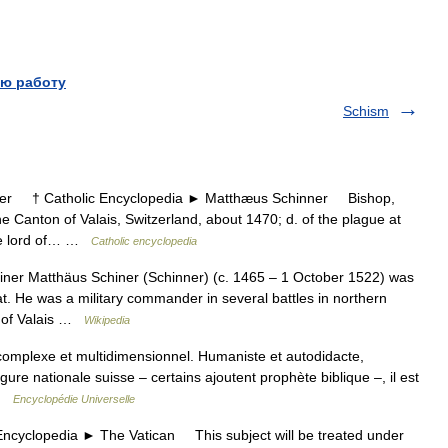
ю работу
Schism
 † Catholic Encyclopedia ► Matthæus Schinner Bishop,
e Canton of Valais, Switzerland, about 1470; d. of the plague at
the lord of… …
Catholic encyclopedia
ner Matthäus Schiner (Schinner) (c. 1465 – 1 October 1522) was
t. He was a military commander in several battles in northern
n of Valais …
Wikipedia
omplexe et multidimensionnel. Humaniste et autodidacte,
igure nationale suisse – certains ajoutent prophète biblique –, il est
 …
Encyclopédie Universelle
clopedia ► The Vatican This subject will be treated under