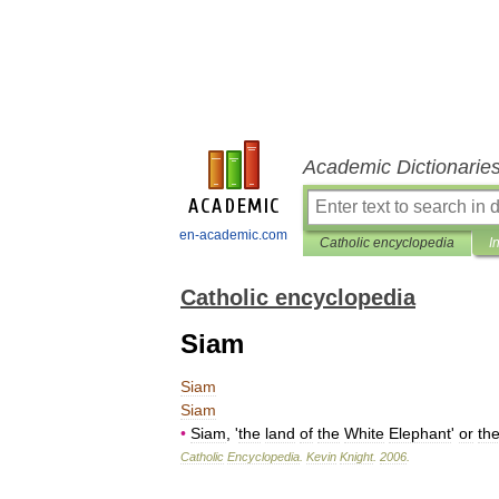
Academic Dictionarie
en-academic.com
Catholic encyclopedia
I
Catholic encyclopedia
Siam
Siam
Siam
•
Siam
, '
the
land
of
the
White
Elephant
'
or
th
Catholic
Encyclopedia
.
Kevin
Knight
.
2006
.