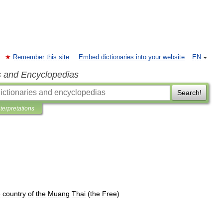
Remember this site
Embed dictionaries into your website
EN
s and Encyclopedias
Search!
nterpretations
e
country
of
the
Muang
Thai
(
the
Free
)