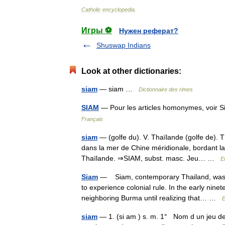
Catholic
encyclopedia
.
Игры ⚽
Нужен реферат?
Shuswap Indians
Look at other dictionaries:
siam
— siam …
Dictionnaire des rimes
SIAM
— Pour les articles homonymes, voi
Français
siam
— (golfe du). V. Thaïlande (golfe de). T
dans la mer de Chine méridionale, bordant la 
Thaïlande. ⇒SIAM, subst. masc. Jeu… …
E
Siam
— Siam, contemporary Thailand, was th
to experience colonial rule. In the early nine
neighboring Burma until realizing that… …
E
siam
— 1. (si am ) s. m. 1° Nom d un jeu de q