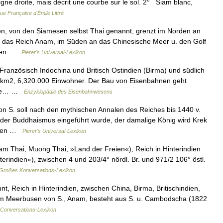
ligne droite, mais décrit une courbe sur le sol. 2° Siam blanc,
ue Française d'Émile Littré
ien, von den Siamesen selbst Thai genannt, grenzt im Norden an
n das Reich Anam, im Süden an das Chinesische Meer u. den Golf
schen …
Pierer's Universal-Lexikon
Französisch Indochina und Britisch Ostindien (Birma) und südlich
0 km2, 6,320.000 Einwohner. Der Bau von Eisenbahnen geht
ahre… …
Enzyklopädie des Eisenbahnwesens
n S. soll nach den mythischen Annalen des Reiches bis 1440 v.
. der Buddhaismus eingeführt wurde, der damalige König wird Krek
ollen …
Pierer's Universal-Lexikon
m Thai, Muong Thai, »Land der Freien«), Reich in Hinterindien
erindien«), zwischen 4 und 203/4° nördl. Br. und 971/2 106° östl.
Großes Konversations-Lexikon
 Reich in Hinterindien, zwischen China, Birma, Britischindien,
m Meerbusen von S., Anam, besteht aus S. u. Cambodscha (1822
 Conversations-Lexikon