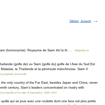
Sibbel, Joseph
r Siam (homonymie). Royaume de Siam สยาม th …
Wikipédia en
haïlande (golfe de) ou Siam (golfe du) golfe de l Asie du Sud Est
Malaisie, la Thaïlande et la péninsule indochinoise. Siam V.
ncyclopédie Universelle
e only country of the Far East, besides Japan and China, never
teenth century, Siam’s leaders concentrated on rivalry with
ncyclopedia of the Age of Imperialism, 1800–1914
uille qui se joue avec une roulette dont une face est plus petite