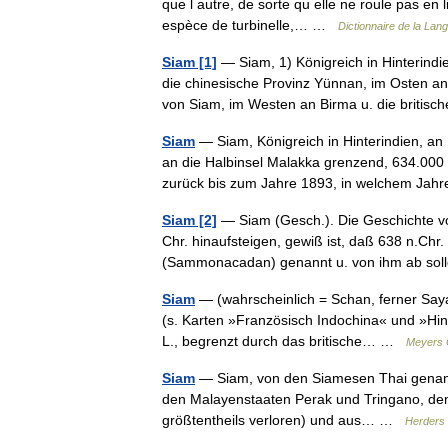
que l autre, de sorte qu elle ne roule pas en 
espèce de turbinelle,… …
Dictionnaire de la Lang
Siam [1]
— Siam, 1) Königreich in Hinterind
die chinesische Provinz Yünnan, im Osten a
von Siam, im Westen an Birma u. die briti
Siam
— Siam, Königreich in Hinterindien, an 
an die Halbinsel Malakka grenzend, 634.00
zurück bis zum Jahre 1893, in welchem J
Siam [2]
— Siam (Gesch.). Die Geschichte vo
Chr. hinaufsteigen, gewiß ist, daß 638 n.Chr
(Sammonacadan) genannt u. von ihm ab s
Siam
— (wahrscheinlich = Schan, ferner Saya
(s. Karten »Französisch Indochina« und »Hint
L., begrenzt durch das britische… …
Meyers 
Siam
— Siam, von den Siamesen Thai genannt,
den Malayenstaaten Perak und Tringano, de
größtentheils verloren) und aus… …
Herders