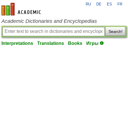
RU
DE
ES
FR
en-academic.com
Academic Dictionaries and Encyclopedias
Search!
Interpretations
Translations
Books
Игры ⚽