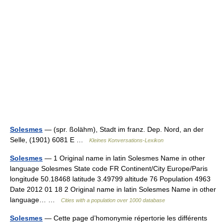
Solesmes
— (spr. ßolähm), Stadt im franz. Dep. Nord, an der
Selle, (1901) 6081 E …
Kleines Konversations-Lexikon
Solesmes
— 1 Original name in latin Solesmes Name in other
language Solesmes State code FR Continent/City Europe/Paris
longitude 50.18468 latitude 3.49799 altitude 76 Population 4963
Date 2012 01 18 2 Original name in latin Solesmes Name in other
language… …
Cities with a population over 1000 database
Solesmes
— Cette page d’homonymie répertorie les différents