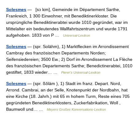
Solesmes
— [sɔ lɛm], Gemeinde im Département Sarthe,
Frankreich, 1 300 Einwohner, mit Benediktinerkloster. Die
ursprüngliche Benediktinerabtei wurde 1010 gegründet, war im
Mittelalter ein bedeutendes Wallfahrtszentrum und wurde 1791
aufgehoben. 1833 von P …
Universal-Lexikon
Solesmes
— (spr. Solähm), 1) Marktflecken im Arrondissement
Cambray des französischen Departements Norden;
Seifensiedereien; 3500 Ew.; 2) Dorf im Arrondissement La Flèche
des französischen Departements Sarthe; Benedictinerabtei, 1010
gestiftet, 1833 wieder… …
Pierer's Universal-Lexikon
Solesmes
— (spr. ßŏläm ), 1) Stadt im franz. Depart. Nord,
Arrond. Cambrai, an der Selle, Knotenpunkt der Nordbahn, hat
eine Kirche (18. Jahrh.) mit 65 m hohem Turm, Reste eines 705
gegründeten Benediktinerklosters, Zuckerfabrikation, Woll ,
Baumwoll und… …
Meyers Großes Konversations-Lexikon