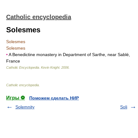
Catholic encyclopedia
Solesmes
Solesmes
Solesmes
•
A Benedictine monastery in Department of Sarthe, near Sablé,
France
Catholic Encyclopedia
.
Kevin Knight
.
2006
.
Catholic encyclopedia
.
Игры ⚽
Поможем сделать НИР
Solemnity
Soli