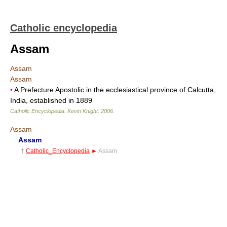
Catholic encyclopedia
Assam
Assam
Assam
•
A Prefecture Apostolic in the ecclesiastical province of Calcutta,
India, established in 1889
Catholic Encyclopedia
.
Kevin Knight
.
2006
.
Assam
Assam
†
Catholic_Encyclopedia
►
Assam