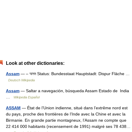
Look at other dictionaries:
Assam
— – অসম Status: Bundesstaat Hauptstadt: Dispur Fläche …
Deutsch Wikipedia
Assam
— Saltar a navegación, búsqueda Assam Estado de India
…
Wikipedia Español
ASSAM
— État de l’Union indienne, situé dans l’extrême nord est
du pays, proche des frontières de l’Inde avec la Chine et avec la
Birmanie. En grande partie montagneux, l’Assam ne compte que
22 414 000 habitants (recensement de 1991) malgré ses 78 438…