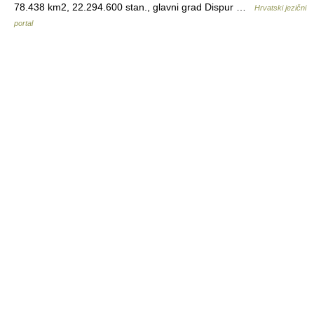
78.438 km2, 22.294.600 stan., glavni grad Dispur …
Hrvatski jezični
portal
© Academic, 2000-2026
18+
Contact us:
Technical Support
,
Advertising
Dictionaries export
, created on PHP,
Joomla,
Drupal,
WordPress,
MODx.