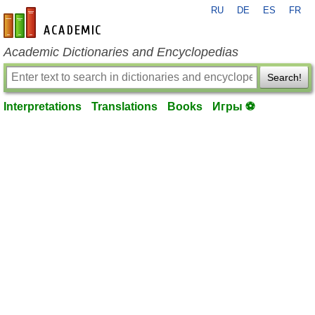
RU
DE
ES
FR
en-academic.com
Academic Dictionaries and Encyclopedias
Search!
Interpretations
Translations
Books
Игры ⚽