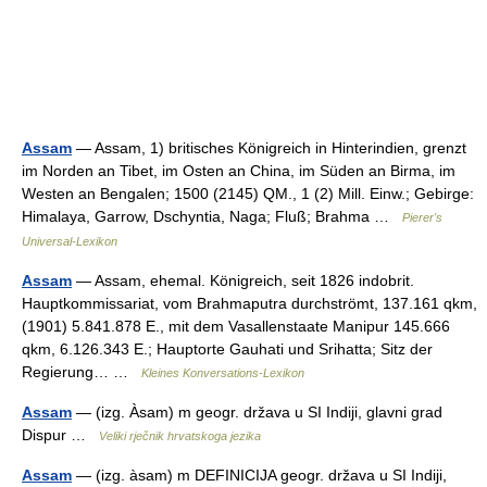
Assam
— Assam, 1) britisches Königreich in Hinterindien, grenzt
im Norden an Tibet, im Osten an China, im Süden an Birma, im
Westen an Bengalen; 1500 (2145) QM., 1 (2) Mill. Einw.; Gebirge:
Himalaya, Garrow, Dschyntia, Naga; Fluß; Brahma …
Pierer's
Universal-Lexikon
Assam
— Assam, ehemal. Königreich, seit 1826 indobrit.
Hauptkommissariat, vom Brahmaputra durchströmt, 137.161 qkm,
(1901) 5.841.878 E., mit dem Vasallenstaate Manipur 145.666
qkm, 6.126.343 E.; Hauptorte Gauhati und Srihatta; Sitz der
Regierung… …
Kleines Konversations-Lexikon
Assam
— (izg. Àsam) m geogr. država u SI Indiji, glavni grad
Dispur …
Veliki rječnik hrvatskoga jezika
Assam
— (izg. àsam) m DEFINICIJA geogr. država u SI Indiji,