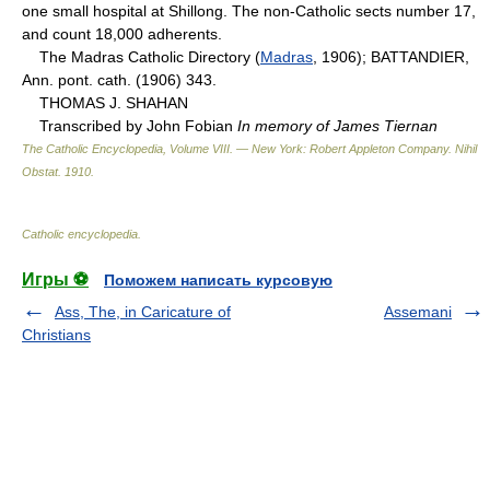
one small hospital at Shillong. The non-Catholic sects number 17,
and count 18,000 adherents.
The Madras Catholic Directory (
Madras
, 1906); BATTANDIER,
Ann. pont. cath. (1906) 343.
THOMAS J. SHAHAN
Transcribed by John Fobian
In memory of James Tiernan
The Catholic Encyclopedia, Volume VIII. — New York: Robert Appleton Company
.
Nihil
Obstat
.
1910
.
Catholic encyclopedia
.
Игры ⚽
Поможем написать курсовую
Ass, The, in Caricature of
Assemani
Christians