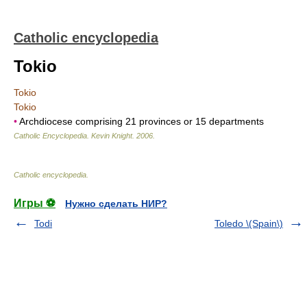
Catholic encyclopedia
Tokio
Tokio
Tokio
•
Archdiocese comprising 21 provinces or 15 departments
Catholic Encyclopedia
.
Kevin Knight
.
2006
.
Catholic encyclopedia
.
Игры ⚽
Нужно сделать НИР?
Todi
Toledo \(Spain\)