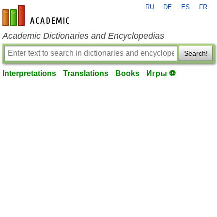
RU
DE
ES
FR
en-academic.com
Academic Dictionaries and Encyclopedias
Search!
Interpretations
Translations
Books
Игры ⚽