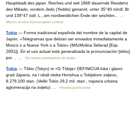
Hauptstadt des japan. Reiches und seit 1868 dauernde Residenz
des Mikado, vordem Jedo (Yeddo) genannt, unter 35°40 nördl. Br.
und 139°47 östl. L., am nordwestlichen Ende der seichten… …
Meyers Großes Konversations-Lexikon
Tokio
— Forma tradicional española del nombre de la capital de
Japón: «Telegramas que debían ser enviados inmediatamente a
Moscú o a Nueva York o a Tokio» (MñzMolina Sefarad [Esp.
2001]). En el uso actual está generalizada la pronunciación [tókio],
por… …
Diccionario panhispánico de dudas
Tokio
— Tȍkio (Tokyo) m <G Tȍkija> DEFINICIJA luka i glavni
grad Japana, na I obali otoka Honshua u Tokijskom zaljevu,
8.278.100 stan. (Veliki Tokio 29,2 mil. stan., najveća urbana
aglomeracija na svijetu) …
Hrvatski jezični portal