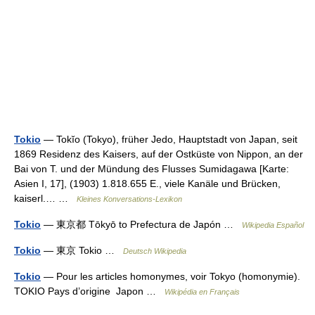
Tokio
— Tokĭo (Tokyo), früher Jedo, Hauptstadt von Japan, seit
1869 Residenz des Kaisers, auf der Ostküste von Nippon, an der
Bai von T. und der Mündung des Flusses Sumidagawa [Karte:
Asien I, 17], (1903) 1.818.655 E., viele Kanäle und Brücken,
kaiserl.… …
Kleines Konversations-Lexikon
Tokio
— 東京都 Tōkyō to Prefectura de Japón …
Wikipedia Español
Tokio
— 東京 Tokio …
Deutsch Wikipedia
Tokio
— Pour les articles homonymes, voir Tokyo (homonymie).
TOKIO Pays d’origine Japon …
Wikipédia en Français