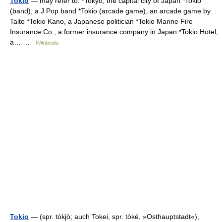
Tokio
— may refer to: *Tokyo, the capital city of Japan *Tokio
(band), a J Pop band *Tokio (arcade game), an arcade game by
Taito *Tokio Kano, a Japanese politician *Tokio Marine Fire
Insurance Co., a former insurance company in Japan *Tokio Hotel,
a… …
Wikipedia
Tokio
— (spr. tōkjō; auch Tokei, spr. tōkē, »Osthauptstadt«),