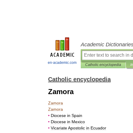
Academic Dictionarie
en-academic.com
Catholic encyclopedia
I
Catholic encyclopedia
Zamora
Zamora
Zamora
•
Diocese
in
Spain
•
Diocese
in
Mexico
•
Vicariate
Apostolic
in
Ecuador