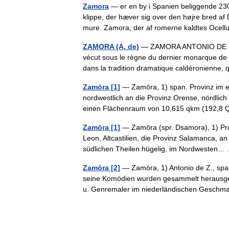
Zamora
— er en by i Spanien beliggende 230
klippe, der hæver sig over den højre bred a
mure. Zamora, der af romerne kaldtes Oc
ZAMORA (A. de)
— ZAMORA ANTONIO DE (166
vécut sous le règne du dernier monarque de la
dans la tradition dramatique caldéronienne
Zamōra [1]
— Zamōra, 1) span. Provinz im eh
nordwestlich an die Provinz Orense, nördlich
einen Flächenraum von 10,615 qkm (192,8
Zamōra [1]
— Zamōra (spr. Dsamora), 1) Pro
Leon, Altcastilien, die Provinz Salamanca, an
südlichen Theilen hügelig, im Nordweste
Zamōra [2]
— Zamōra, 1) Antonio de Z., spani
seine Komödien wurden gesammelt herausgeg
u. Genremaler im niederländischen Gesc