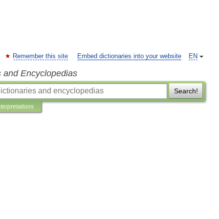
Remember this site
Embed dictionaries into your website
EN
s and Encyclopedias
Search!
nterpretations