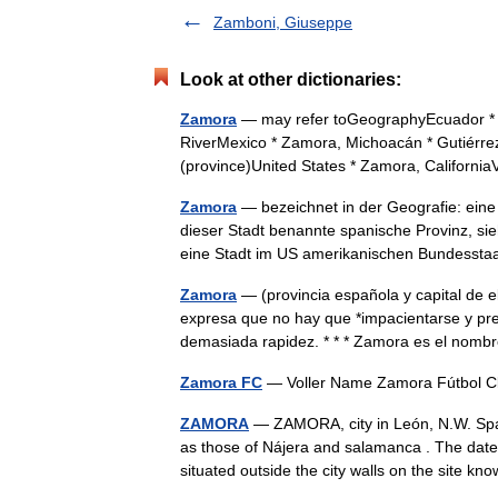
Zamboni, Giuseppe
Look at other dictionaries:
Zamora
— may refer toGeographyEcuador * 
RiverMexico * Zamora, Michoacán * Gutiérr
(province)United States * Zamora, Califor
Zamora
— bezeichnet in der Geografie: ein
dieser Stadt benannte spanische Provinz, si
eine Stadt im US amerikanischen Bundess
Zamora
— (provincia española y capital de 
expresa que no hay que *impacientarse y pre
demasiada rapidez. * * * Zamora es el no
Zamora FC
— Voller Name Zamora Fútbol 
ZAMORA
— ZAMORA, city in León, N.W. Spai
as those of Nájera and salamanca . The date
situated outside the city walls on the site