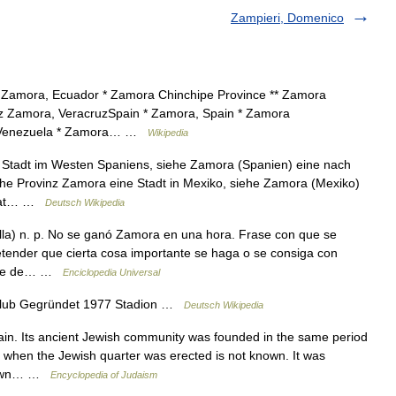
Zampieri, Domenico
Zamora, Ecuador * Zamora Chinchipe Province ** Zamora
ez Zamora, VeracruzSpain * Zamora, Spain * Zamora
niaVenezuela * Zamora… …
Wikipedia
e Stadt im Westen Spaniens, siehe Zamora (Spanien) eine nach
ehe Provinz Zamora eine Stadt in Mexiko, siehe Zamora (Mexiko)
taat… …
Deutsch Wikipedia
ella) n. p. No se ganó Zamora en una hora. Frase con que se
tender que cierta cosa importante se haga o se consiga con
mbre de… …
Enciclopedia Universal
Club Gegründet 1977 Stadion …
Deutsch Wikipedia
n. Its ancient Jewish community was founded in the same period
 when the Jewish quarter was erected is not known. It was
 known… …
Encyclopedia of Judaism