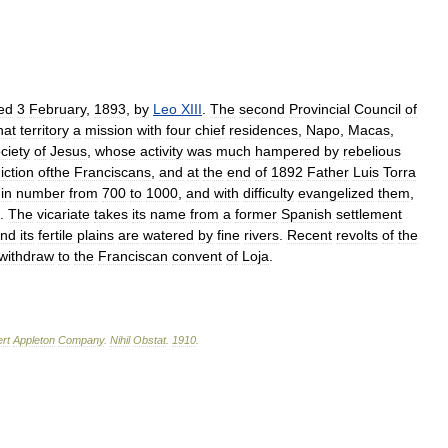
ed
3
February
,
1893
,
by
Leo
XIII
.
The
second
Provincial
Council
of
hat
territory
a
mission
with
four
chief
residences
,
Napo
,
Macas
,
ciety
of
Jesus
,
whose
activity
was
much
hampered
by
rebelious
diction
ofthe
Franciscans
,
and
at
the
end
of
1892
Father
Luis
Torra
,
in
number
from
700
to
1000
,
and
with
difficulty
evangelized
them
,
.
The
vicariate
takes
its
name
from
a
former
Spanish
settlement
nd
its
fertile
plains
are
watered
by
fine
rivers
.
Recent
revolts
of
the
withdraw
to
the
Franciscan
convent
of
Loja
.
rt
Appleton
Company
.
Nihil
Obstat
.
1910
.