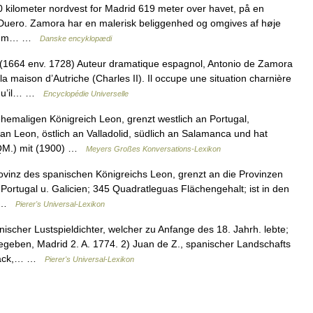
 kilometer nordvest for Madrid 619 meter over havet, på en
f Duero. Zamora har en malerisk beliggenhed og omgives af høje
ellum… …
Danske encyklopædi
4 env. 1728) Auteur dramatique espagnol, Antonio de Zamora
 maison d’Autriche (Charles II). Il occupe une situation charnière
, qu’il… …
Encyclopédie Universelle
emaligen Königreich Leon, grenzt westlich an Portugal,
 an Leon, östlich an Valladolid, südlich an Salamanca und hat
 QM.) mit (1900) …
Meyers Großes Konversations-Lexikon
vinz des spanischen Königreichs Leon, grenzt an die Provinzen
 Portugal u. Galicien; 345 Quadratleguas Flächengehalt; ist in den
n… …
Pierer's Universal-Lexikon
scher Lustspieldichter, welcher zu Anfange des 18. Jahrh. lebte;
eben, Madrid 2. A. 1774. 2) Juan de Z., spanischer Landschafts
hmack,… …
Pierer's Universal-Lexikon