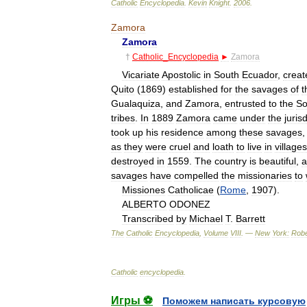
Catholic
Encyclopedia
.
Kevin
Knight
.
2006
.
Zamora
Zamora
†
Catholic
_
Encyclopedia
►
Zamora
Vicariate
Apostolic
in
South
Ecuador
,
creat
Quito
(
1869
)
established
for
the
savages
of
t
Gualaquiza
,
and
Zamora
,
entrusted
to
the
So
tribes
.
In
1889
Zamora
came
under
the
juris
took
up
his
residence
among
these
savages
as
they
were
cruel
and
loath
to
live
in
villages
destroyed
in
1559
.
The
country
is
beautiful
,
a
savages
have
compelled
the
missionaries
to
Missiones
Catholicae
(
Rome
,
1907
).
ALBERTO
ODONEZ
Transcribed
by
Michael
T
.
Barrett
The
Catholic
Encyclopedia
,
Volume
VIII
. —
New
York:
Robe
Catholic
encyclopedia
.
Игры ⚽
Поможем написать курсовую