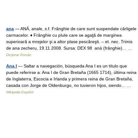
ana
— ANÁ, anale, s.f. Frânghie de care sunt suspendate cârligele
carmacelor. ♦ Frânghie cu plute care se agaţă de marginea
superioară a mrejelor şi a altor plase pescăreşti. – et. nec. Trimis
de ana zecheru, 19.11.2008. Sursa: DEX 98 aná (frânghie)… …
Dicționar Român
Ana I
— Saltar a navegación, búsqueda Ana I es un título que
puede referirse a: Ana I de Gran Bretaña (1665 1714), última reina
de Inglaterra, Escocia e Irlanda y primera reina de Gran Bretaña,
casada con Jorge de Oldenburgo, no tuvieron hijos, siendo… …
Wikipedia Español