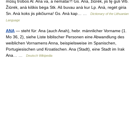
mūsų trobos Al. Ana va, a nematai?! Gs. Anà, žiūrėk, jis tę guli Vrb.
Žiūrėk, anà kiškis bėga Stk. Aš buvau anà kur Lp. Anà, regėt giria
Sn. Anà koks jis pikčiurna! Gs. Anà kap… …
Dictionary of the Lithuanian
Language
ANA
— steht für: Ana (auch Anah), hebr. männlicher Vorname (1.
Mo 36, 2), siehe Liste biblischer Personen eine Abwandlung des
weiblichen Vornamens Anna, beispielsweise im Spanischen,
Portugiesischen und Kroatischen. Ana (Stadt), eine Stadt im Irak
Ana… …
Deutsch Wikipedia