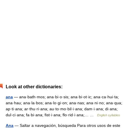
Look at other dictionaries:
ana
— ana·bath·mos; ana·bi·o·sis; ana·bi·ot·ic; ana·ca·hui·ta;
ana·hau; ana·la·bos; ana·lo·gi·on; ana·nas; ana·ni·no; ana·qua;
ap·ti·ana; ar·thu·ri·ana; au·to·mo·bil·i·ana; dam·i·ana; di·ana;
dul·ci·ana; fa·bi·ana; fist·i·ana; flo·rid·i·ana;… …
English syllables
Ana
— Saltar a navegación, búsqueda Para otros usos de este