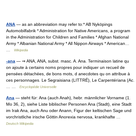
ANA
— as an abbreviation may refer to:* AB Nyköpings
Automobilfabrik * Administration for Native Americans, a program
in the Administration for Children and Families * Afghan National
Army * Albanian National Army * All Nippon Airways * American…
…
Wikipedia
-ana
— ⇒ ANA, ANA, subst. masc. A. Ana. Terminaison latine qu
on ajoute à certains noms propres pour indiquer un recueil de
pensées détachées, de bons mots, d anecdotes qu on attribue à
ces personnages. Le Segraisiana (LITTRÉ), Le Carpentériana (Ac.
… …
Encyclopédie Universelle
Ana
— steht für: Ana (auch Anah), hebr. männlicher Vorname (1.
Mo 36, 2), siehe Liste biblischer Personen Ana (Stadt), eine Stadt
im Irak Ana, auch Anu oder Anann, Figur der keltischen Sage und
vorchristliche irische Göttin Anorexia nervosa, krankhafte …
Deutsch Wikipedia