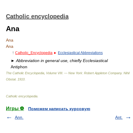
Catholic encyclopedia
Ana
Ana
Ana
†
Catholic_Encyclopedia
►
Ecclesiastical Abbreviations
►
Abbreviation in general use, chiefly Ecclesiastical
Antiphon
The Catholic Encyclopedia, Volume VIII. — New York: Robert Appleton Company
.
Nihil
Obstat
.
1910
.
Catholic encyclopedia
.
Игры ⚽
Поможем написать курсовую
Ann.
Ant.