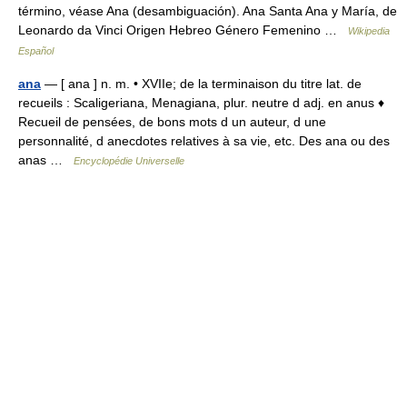
término, véase Ana (desambiguación). Ana Santa Ana y María, de
Leonardo da Vinci Origen Hebreo Género Femenino …
Wikipedia
Español
ana
— [ ana ] n. m. • XVIIe; de la terminaison du titre lat. de
recueils : Scaligeriana, Menagiana, plur. neutre d adj. en anus ♦
Recueil de pensées, de bons mots d un auteur, d une
personnalité, d anecdotes relatives à sa vie, etc. Des ana ou des
anas …
Encyclopédie Universelle