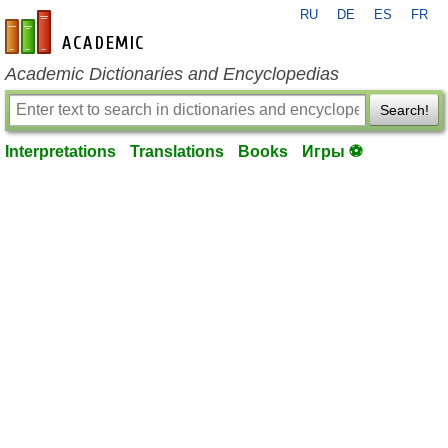
RU
DE
ES
FR
en-academic.com
Academic Dictionaries and Encyclopedias
Search!
Interpretations
Translations
Books
Игры ⚽