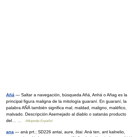
Añá
— Saltar a navegación, búsqueda Añá, Anhá o Añag es la
principal figura maligna de la mitología guaraní. En guaraní, la
palabra AÑÁ también significa mal, maldad, maligno, maléfico,
malvado. Descripción Asemejado al diablo o satanás producto
del… …
Wikipedia Español
ana
— anà prt.; SD226 antai, aure, štai: Anà ten, ant kalnelio,