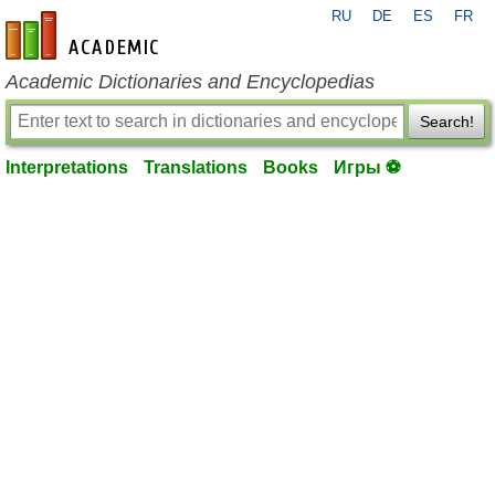
RU
DE
ES
FR
en-academic.com
Academic Dictionaries and Encyclopedias
Search!
Interpretations
Translations
Books
Игры ⚽