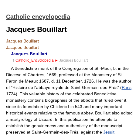
Catholic encyclopedia
Jacques Bouillart
Jacques Bouillart
Jacques Bouillart
Jacques Bouillart
†
Catholic_Encyclopedia
►
Jacques Bouillart
A Benedictine monk of the Congregation of St.-Maur, b. in the
Diocese of Chartres, 1669; professed at the Monastery of St.
Faron de Meaux 1687, d. 11 December, 1726. He was the author
of "Histoire de l'abbaye royale de Saint-Germain-des-Prés" (
Paris
,
1724). This valuable history of the celebrated Benedictine
monastery contains biographies of the abbots that ruled over it,
since its foundation by Childeric I in 543 and many important
historical events relative to the famous abbey. Bouillart also edited
a martyrology of Usuard. In this publication he attempts to
establish the genuineness and authenticity of the manuscript
preserved at Saint-Germain-des-Prés, against the
Jesuit