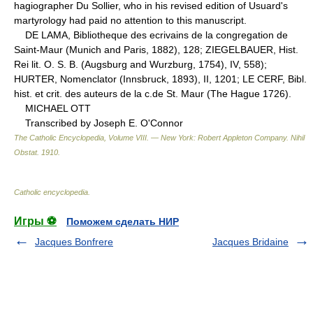
hagiographer Du Sollier, who in his revised edition of Usuard's
martyrology had paid no attention to this manuscript.
DE LAMA, Bibliotheque des ecrivains de la congregation de
Saint-Maur (Munich and Paris, 1882), 128; ZIEGELBAUER, Hist.
Rei lit. O. S. B. (Augsburg and Wurzburg, 1754), IV, 558);
HURTER, Nomenclator (Innsbruck, 1893), II, 1201; LE CERF, Bibl.
hist. et crit. des auteurs de la c.de St. Maur (The Hague 1726).
MICHAEL OTT
Transcribed by Joseph E. O'Connor
The Catholic Encyclopedia, Volume VIII. — New York: Robert Appleton Company
.
Nihil
Obstat
.
1910
.
Catholic encyclopedia
.
Игры ⚽
Поможем сделать НИР
Jacques Bonfrere
Jacques Bridaine