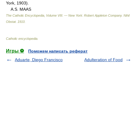
York, 1903).
A.S. MAAS
The Catholic Encyclopedia, Volume VIII. — New York: Robert Appleton Company
.
Nihil
Obstat
.
1910
.
Catholic encyclopedia
.
Игры ⚽
Поможем написать реферат
Aduarte, Diego Francisco
Adulteration of Food