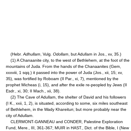
(Hebr.
Adhullam
, Vulg.
Odollam
, but Adullam in Jos., xv, 35.)
(1) A Chanaanite city, to the west of Bethlehem, at the foot of the
mountains of Juda. From the hands of the Chanaanites (Gem,
xxxviii, 1 sqq.) it passed into the power of Juda (Jos., xii, 15; xv,
35), was fortified by Roboam (II Par., xi, 7), mentioned by the
prophet Micheas (i, 15), and after the exile re-peopled by Jews (II
Esdr., xi, 30; II Mach., xii, 38).
(2) The Cave of Adullam, the shelter of David and his followers
(I K., xxii, 1, 2), is situated, according to some, six miles southeast
of Bethlehem, in the Wady Khareitun; but more probably near the
city of Adullam.
CLERMONT-GANNEAU and CONDER, Palestine Exploration
Fund, Mere., III, 361-367; MUIR in HAST., Dict. of the Bible, I (New