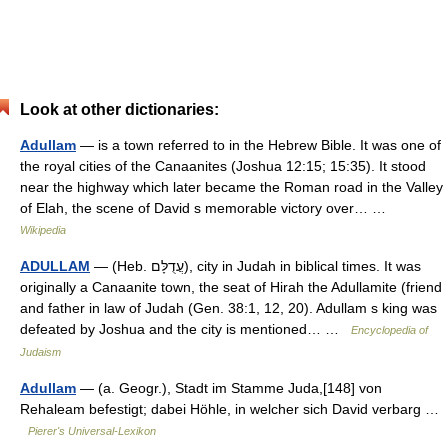
Look at other dictionaries:
Adullam
— is a town referred to in the Hebrew Bible. It was one of
the royal cities of the Canaanites (Joshua 12:15; 15:35). It stood
near the highway which later became the Roman road in the Valley
of Elah, the scene of David s memorable victory over… …
Wikipedia
ADULLAM
— (Heb. עֲדֻלָּם), city in Judah in biblical times. It was
originally a Canaanite town, the seat of Hirah the Adullamite (friend
and father in law of Judah (Gen. 38:1, 12, 20). Adullam s king was
defeated by Joshua and the city is mentioned… …
Encyclopedia of
Judaism
Adullam
— (a. Geogr.), Stadt im Stamme Juda,[148] von
Rehaleam befestigt; dabei Höhle, in welcher sich David verbarg …
Pierer's Universal-Lexikon