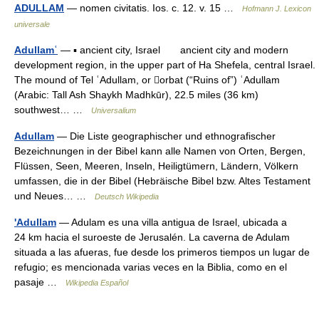
ADULLAM
— nomen civitatis. Ios. c. 12. v. 15 …
Hofmann J. Lexicon
universale
Adullamʿ
— ▪ ancient city, Israel ancient city and modern
development region, in the upper part of Ha Shefela, central Israel.
The mound of Tel ʿAdullam, or orbat (“Ruins of”) ʿAdullam
(Arabic: Tall Ash Shaykh Madhkūr), 22.5 miles (36 km)
southwest… …
Universalium
Adullam
— Die Liste geographischer und ethnografischer
Bezeichnungen in der Bibel kann alle Namen von Orten, Bergen,
Flüssen, Seen, Meeren, Inseln, Heiligtümern, Ländern, Völkern
umfassen, die in der Bibel (Hebräische Bibel bzw. Altes Testament
und Neues… …
Deutsch Wikipedia
'Adullam
— Adulam es una villa antigua de Israel, ubicada a
24 km hacia el suroeste de Jerusalén. La caverna de Adulam
situada a las afueras, fue desde los primeros tiempos un lugar de
refugio; es mencionada varias veces en la Biblia, como en el
pasaje …
Wikipedia Español