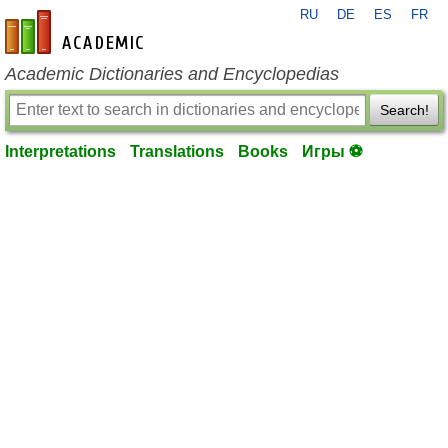
RU
DE
ES
FR
en-academic.com
Academic Dictionaries and Encyclopedias
Search!
Interpretations
Translations
Books
Игры ⚽