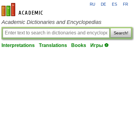
RU
DE
ES
FR
en-academic.com
Academic Dictionaries and Encyclopedias
Search!
Interpretations
Translations
Books
Игры ⚽