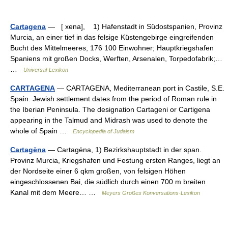
Cartagena
— [ xena], 1) Hafenstadt in Südostspanien, Provinz
Murcia, an einer tief in das felsige Küstengebirge eingreifenden
Bucht des Mittelmeeres, 176 100 Einwohner; Hauptkriegshafen
Spaniens mit großen Docks, Werften, Arsenalen, Torpedofabrik;…
…
Universal-Lexikon
CARTAGENA
— CARTAGENA, Mediterranean port in Castile, S.E.
Spain. Jewish settlement dates from the period of Roman rule in
the Iberian Peninsula. The designation Cartageni or Cartigena
appearing in the Talmud and Midrash was used to denote the
whole of Spain …
Encyclopedia of Judaism
Cartagēna
— Cartagēna, 1) Bezirkshauptstadt in der span.
Provinz Murcia, Kriegshafen und Festung ersten Ranges, liegt an
der Nordseite einer 6 qkm großen, von felsigen Höhen
eingeschlossenen Bai, die südlich durch einen 700 m breiten
Kanal mit dem Meere… …
Meyers Großes Konversations-Lexikon