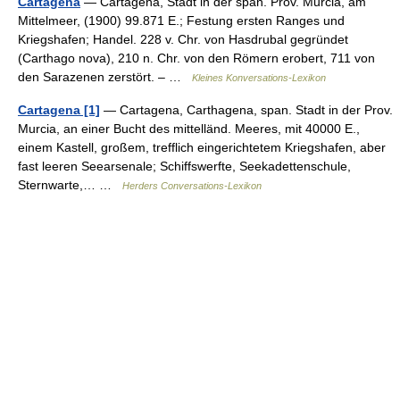
Cartagena
— Cartagēna, Stadt in der span. Prov. Murcia, am
Mittelmeer, (1900) 99.871 E.; Festung ersten Ranges und
Kriegshafen; Handel. 228 v. Chr. von Hasdrubal gegründet
(Carthago nova), 210 n. Chr. von den Römern erobert, 711 von
den Sarazenen zerstört. – …
Kleines Konversations-Lexikon
Cartagena [1]
— Cartagena, Carthagena, span. Stadt in der Prov.
Murcia, an einer Bucht des mittelländ. Meeres, mit 40000 E.,
einem Kastell, großem, trefflich eingerichtetem Kriegshafen, aber
fast leeren Seearsenale; Schiffswerfte, Seekadettenschule,
Sternwarte,… …
Herders Conversations-Lexikon