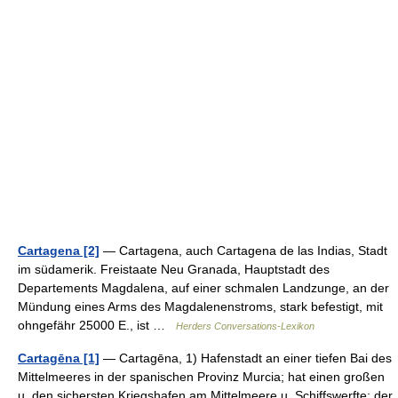
Cartagena [2]
— Cartagena, auch Cartagena de las Indias, Stadt
im südamerik. Freistaate Neu Granada, Hauptstadt des
Departements Magdalena, auf einer schmalen Landzunge, an der
Mündung eines Arms des Magdalenenstroms, stark befestigt, mit
ohngefähr 25000 E., ist …
Herders Conversations-Lexikon
Cartagēna [1]
— Cartagēna, 1) Hafenstadt an einer tiefen Bai des
Mittelmeeres in der spanischen Provinz Murcia; hat einen großen
u. den sichersten Kriegshafen am Mittelmeere u. Schiffswerfte; der