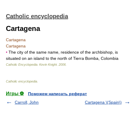
Catholic encyclopedia
Cartagena
Cartagena
Cartagena
•
The city of the same name, residence of the archbishop, is
situated on an island to the north of Tierra Bomba, Colombia
Catholic Encyclopedia
.
Kevin Knight
.
2006
.
Catholic encyclopedia
.
Игры ⚽
Поможем написать реферат
Carroll, John
Cartagena \(Spain\)