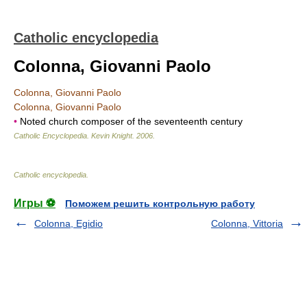
Catholic encyclopedia
Colonna, Giovanni Paolo
Colonna, Giovanni Paolo
Colonna, Giovanni Paolo
•
Noted church composer of the seventeenth century
Catholic Encyclopedia
.
Kevin Knight
.
2006
.
Catholic encyclopedia
.
Игры ⚽
Поможем решить контрольную работу
Colonna, Egidio
Colonna, Vittoria