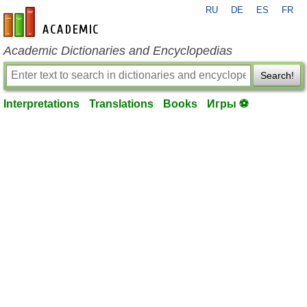
RU
DE
ES
FR
en-academic.com
Academic Dictionaries and Encyclopedias
Search!
Interpretations
Translations
Books
Игры ⚽