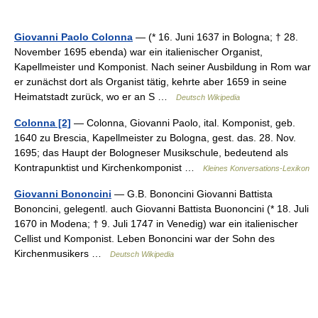
Giovanni Paolo Colonna
— (* 16. Juni 1637 in Bologna; † 28.
November 1695 ebenda) war ein italienischer Organist,
Kapellmeister und Komponist. Nach seiner Ausbildung in Rom war
er zunächst dort als Organist tätig, kehrte aber 1659 in seine
Heimatstadt zurück, wo er an S …
Deutsch Wikipedia
Colonna [2]
— Colonna, Giovanni Paolo, ital. Komponist, geb.
1640 zu Brescia, Kapellmeister zu Bologna, gest. das. 28. Nov.
1695; das Haupt der Bologneser Musikschule, bedeutend als
Kontrapunktist und Kirchenkomponist …
Kleines Konversations-Lexikon
Giovanni Bononcini
— G.B. Bononcini Giovanni Battista
Bononcini, gelegentl. auch Giovanni Battista Buononcini (* 18. Juli
1670 in Modena; † 9. Juli 1747 in Venedig) war ein italienischer
Cellist und Komponist. Leben Bononcini war der Sohn des
Kirchenmusikers …
Deutsch Wikipedia