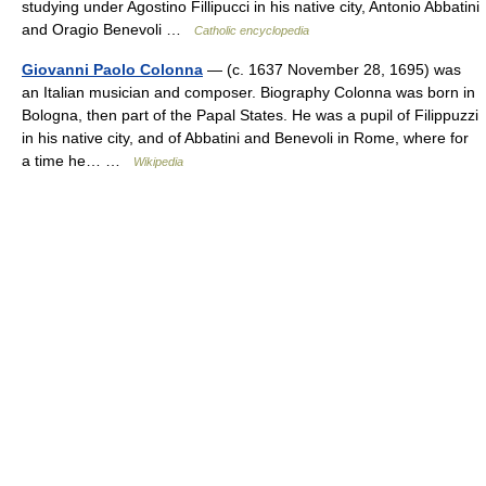
studying under Agostino Fillipucci in his native city, Antonio Abbatini
and Oragio Benevoli …
Catholic encyclopedia
Giovanni Paolo Colonna
— (c. 1637 November 28, 1695) was
an Italian musician and composer. Biography Colonna was born in
Bologna, then part of the Papal States. He was a pupil of Filippuzzi
in his native city, and of Abbatini and Benevoli in Rome, where for
a time he… …
Wikipedia