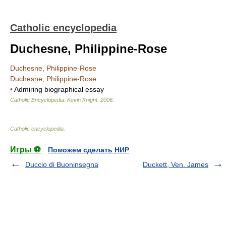
Catholic encyclopedia
Duchesne, Philippine-Rose
Duchesne, Philippine-Rose
Duchesne, Philippine-Rose
•
Admiring biographical essay
Catholic Encyclopedia
.
Kevin Knight
.
2006
.
Catholic encyclopedia
.
Игры ⚽
Поможем сделать НИР
Duccio di Buoninsegna
Duckett, Ven. James