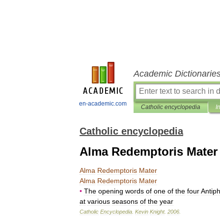
Academic Dictionarie
en-academic.com
Catholic encyclopedia
I
Catholic encyclopedia
Alma Redemptoris Mater
Alma
Redemptoris
Mater
Alma
Redemptoris
Mater
•
The
opening
words
of
one
of
the
four
Antip
at
various
seasons
of
the
year
Catholic
Encyclopedia
.
Kevin
Knight
.
2006
.