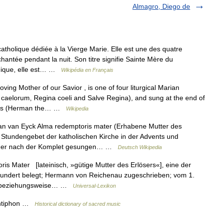
Almagro, Diego de
atholique dédiée à la Vierge Marie. Elle est une des quatre
hantée pendant la nuit. Son titre signifie Sainte Mère du
urgique, elle est… …
Wikipédia en Français
oving Mother of our Savior , is one of four liturgical Marian
 caelorum, Regina coeli and Salve Regina), and sung at the end of
ctus (Herman the… …
Wikipedia
 van Eyck Alma redemptoris mater (Erhabene Mutter des
im Stundengebet der katholischen Kirche in der Advents und
 oder nach der Komplet gesungen… …
Deutsch Wikipedia
s Mater [lateinisch, »gütige Mutter des Erlösers«], eine der
hundert belegt; Hermann von Reichenau zugeschrieben; vom 1.
et beziehungsweise… …
Universal-Lexikon
ntiphon …
Historical dictionary of sacred music