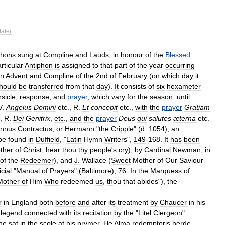
ater
phons
sung
at
Compline
and
Lauds
,
in
honour
of
the
Blessed
rticular
Antiphon
is
assigned
to
that
part
of
the
year
occurring
in
Advent
and
Compline
of
the
2nd
of
February
(
on
which
day
it
hould
be
transferred
from
that
day
).
It
consists
of
six
hexameter
rsicle
,
response
,
and
prayer
,
which
vary
for
the
season:
until
V
.
Angelus
Domini
etc
.,
R
.
Et
concepit
etc
.,
with
the
prayer
Gratiam
.,
R
.
Dei
Genitrix
,
etc
.,
and
the
prayer
Deus
qui
salutes
æterna
etc
.
nnus
Contractus
,
or
Hermann
"
the
Cripple
" (
d
.
1054
),
an
be
found
in
Duffield
, "
Latin
Hymn
Writers
",
149
-
168
.
It
has
been
ther
of
Christ
,
hear
thou
thy
people
'
s
cry
);
by
Cardinal
Newman
,
in
of
the
Redeemer
),
and
J
.
Wallace
(
Sweet
Mother
of
Our
Saviour
icial
"
Manual
of
Prayers
" (
Baltimore
),
76
.
In
the
Marquess
of
Mother
of
Him
Who
redeemed
us
,
thou
that
abides
"),
the
r
in
England
both
before
and
after
its
treatment
by
Chaucer
in
his
legend
connected
with
its
recitation
by
the
"
Litel
Clergeon
"
:
he
sat
in
the
scole
at
his
prymer
,
He
Alma
redemptoris
herde