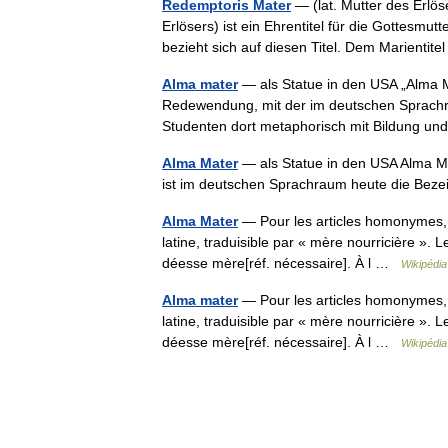
Redemptoris Mater
— (lat. Mutter des Erlö
Erlösers) ist ein Ehrentitel für die Gottesmu
bezieht sich auf diesen Titel. Dem Marienti
Alma mater
— als Statue in den USA „Alma Ma
Redewendung, mit der im deutschen Sprachr
Studenten dort metaphorisch mit Bildung 
Alma Mater
— als Statue in den USA Alma Mat
ist im deutschen Sprachraum heute die Beze
Alma Mater
— Pour les articles homonymes, v
latine, traduisible par « mère nourricière ».
déesse mère[réf. nécessaire]. À l …
Wikipédia
Alma mater
— Pour les articles homonymes, v
latine, traduisible par « mère nourricière ».
déesse mère[réf. nécessaire]. À l …
Wikipédia