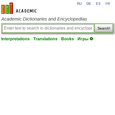
RU
DE
ES
FR
en-academic.com
Academic Dictionaries and Encyclopedias
Search!
Interpretations
Translations
Books
Игры ⚽