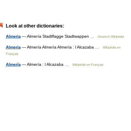
Look at other dictionaries:
Almeria
— Almería Stadtflagge Stadtwappen …
Deutsch Wikipedia
Almeria
— Almería Almería Almería : l Alcazaba …
Wikipédia en
Français
Almería
— Almería : l Alcazaba …
Wikipédia en Français