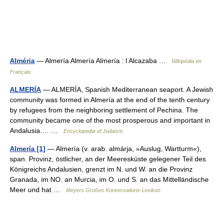
Alméria
— Almería Almería Almería : l Alcazaba …
Wikipédia en
Français
ALMERÍA
— ALMERÍA, Spanish Mediterranean seaport. A Jewish
community was formed in Almería at the end of the tenth century
by refugees from the neighboring settlement of Pechina. The
community became one of the most prosperous and important in
Andalusia.… …
Encyclopedia of Judaism
Almería [1]
— Almería (v. arab. almárja, »Auslug, Wartturm«),
span. Provinz, östlicher, an der Meeresküste gelegener Teil des
Königreichs Andalusien, grenzt im N. und W. an die Provinz
Granada, im NO. an Murcia, im O. und S. an das Mittelländische
Meer und hat …
Meyers Großes Konversations-Lexikon