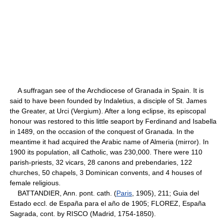
A suffragan see of the Archdiocese of Granada in Spain. It is
said to have been founded by Indaletius, a disciple of St. James
the Greater, at Urci (Vergium). After a long eclipse, its episcopal
honour was restored to this little seaport by Ferdinand and Isabella
in 1489, on the occasion of the conquest of Granada. In the
meantime it had acquired the Arabic name of Almeria (mirror). In
1900 its population, all Catholic, was 230,000. There were 110
parish-priests, 32 vicars, 28 canons and prebendaries, 122
churches, 50 chapels, 3 Dominican convents, and 4 houses of
female religious.
BATTANDIER, Ann. pont. cath. (
Paris
, 1905), 211; Guia del
Estado eccl. de España para el año de 1905; FLOREZ, España
Sagrada, cont. by RISCO (Madrid, 1754-1850).