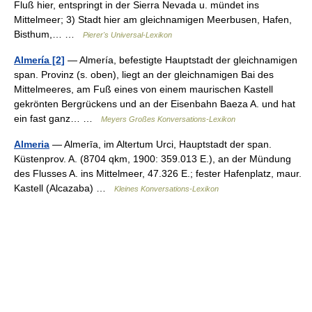
Fluß hier, entspringt in der Sierra Nevada u. mündet ins
Mittelmeer; 3) Stadt hier am gleichnamigen Meerbusen, Hafen,
Bisthum,… …
Pierer's Universal-Lexikon
Almería [2]
— Almería, befestigte Hauptstadt der gleichnamigen
span. Provinz (s. oben), liegt an der gleichnamigen Bai des
Mittelmeeres, am Fuß eines von einem maurischen Kastell
gekrönten Bergrückens und an der Eisenbahn Baeza A. und hat
ein fast ganz… …
Meyers Großes Konversations-Lexikon
Almeria
— Almerīa, im Altertum Urci, Hauptstadt der span.
Küstenprov. A. (8704 qkm, 1900: 359.013 E.), an der Mündung
des Flusses A. ins Mittelmeer, 47.326 E.; fester Hafenplatz, maur.
Kastell (Alcazaba) …
Kleines Konversations-Lexikon