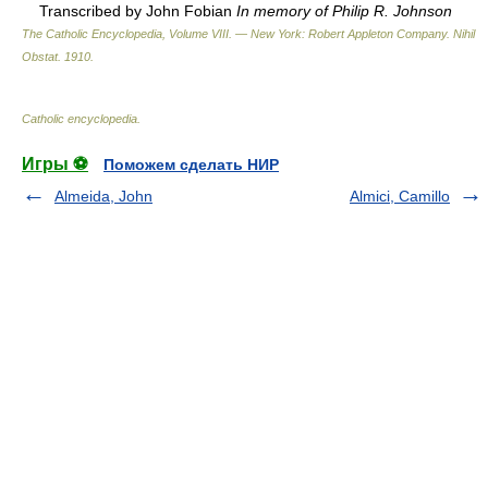
Transcribed by John Fobian
In memory of Philip R. Johnson
The Catholic Encyclopedia, Volume VIII. — New York: Robert Appleton Company
.
Nihil
Obstat
.
1910
.
Catholic encyclopedia
.
Игры ⚽
Поможем сделать НИР
Almeida, John
Almici, Camillo