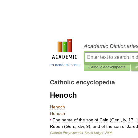
Academic Dictionarie
en-academic.com
Catholic encyclopedia
I
Catholic encyclopedia
Henoch
Henoch
Henoch
•
The
name
of
the
son
of
Cain
(
Gen
.,
iv
,
17
,
Ruben
(
Gen
.,
xlvi
,
9
),
and
of
the
son
of
Jared
Catholic
Encyclopedia
.
Kevin
Knight
.
2006
.