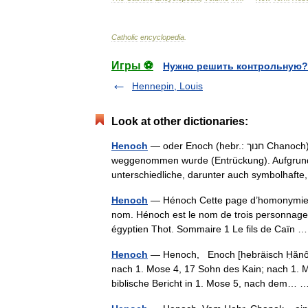
Catholic
encyclopedia
.
Игры ⚽
Нужно решить контрольную?
Hennepin, Louis
Look at other dictionaries:
Henoch
— oder Enoch (hebr.: ‏חנוך‎ Chanoch) ist eine biblische Gestalt, die noch vor ihrem Tod von der Erde
weggenommen wurde (Entrückung). Aufgrund 
unterschiedliche, darunter auch symbolha
Henoch
— Hénoch Cette page d’homonymie rép
nom. Hénoch est le nom de trois personnages,
égyptien Thot. Sommaire 1 Le fils de Caïn
Henoch
— Henoch, Enoch [hebräisch Ḥănôk̲ »
nach 1. Mose 4, 17 Sohn des Kain; nach 1. 
biblische Bericht in 1. Mose 5, nach dem