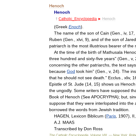
Henoch
Henoch
†
Catholic
_
Encyclopedia
►
Henoch
(
Greek
Enoch
).
The
name
of
the
son
of
Cain
(
Gen
.,
iv
,
17
,
Ruben
(
Gen
.,
xlvi
,
9
),
and
of
the
son
of
Jared
patriarch
is
the
most
illustrious
bearer
of
the
At
the
time
of
the
birth
of
Mathusala
Heno
three
hundred
and
sixty
-
five
years
" (
Gen
.,
v
,
concerning
the
other
patriarchs
,
the
text
says
because
God
took
him
" (
Gen
.,
v
,
24
).
The
in
that
he
should
not
see
death
."
Ecclus
.,
xliv
,
1
Epistle
of
St
.
Jude
(
14
,
15
)
shows
us
Henoch
the
ungodly
.
Some
writers
have
supposed
th
Book
of
Henoch
(
See
APOCRYPHA
);
but
,
sin
suppose
that
they
were
interlopated
into
the
borrowed
the
words
from
Jewish
tradition
.
HAGEN
,
Lexicon
Biblicum
(
Paris
,
1907
),
II
A
.
J
.
MAAS
Transcribed
by
Don
Ross
The
Catholic
Encyclopedia
,
Volume
VIII
. —
New
York:
Robe