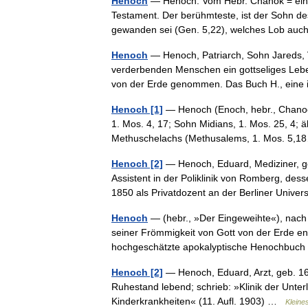
Henoch
— Henoch. Vom Hebr. Chanok = ein 
Testament. Der berühmteste, ist der Sohn des
gewanden sei (Gen. 5,22), welches Lob a
Henoch
— Henoch, Patriarch, Sohn Jareds, V
verderbenden Menschen ein gottseliges Lebe
von der Erde genommen. Das Buch H., ei
Henoch [1]
— Henoch (Enoch, hebr., Chanoch,
1. Mos. 4, 17; Sohn Midians, 1. Mos. 25, 4; ä
Methuschelachs (Methusalems, 1. Mos. 5
Henoch [2]
— Henoch, Eduard, Mediziner, geb
Assistent in der Poliklinik von Romberg, dess
1850 als Privatdozent an der Berliner Unive
Henoch
— (hebr., »Der Eingeweihte«), nach
seiner Frömmigkeit von Gott von der Erde ent
hochgeschätzte apokalyptische Henochbuc
Henoch [2]
— Henoch, Eduard, Arzt, geb. 16. 
Ruhestand lebend; schrieb: »Klinik der Unter
Kinderkrankheiten« (11. Aufl. 1903) …
Kleine