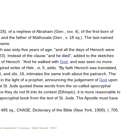
18
),
of
a
nephew
of
Abraham
(
Gen
.,
xxv
,
4
),
of
the
first
-
born
of
and
the
father
of
Mathusala
(
Gen
.,
v
.
18
sq
.).
The
last
-
named
name
.
ch
was
sixty
-
five
years
of
age
, "
and
all
the
days
of
Henoch
were
23
).
Instead
of
the
clause
"
and
he
died
",
added
to
the
sketches
of
Henoch:
"
And
he
walked
with
God
,
and
was
seen
no
more:
spired
writer
of
Heb
.,
xi
,
5
,
adds:
"
By
faith
Henoch
was
translated
,
6
,
and
xlix
,
16
,
intimates
the
same
truth
about
the
patriarch
.
The
in
the
light
of
a
prophet
,
announcing
the
judgement
of
God
upon
at
St
.
Jude
quoted
these
words
from
the
so
-
called
apocryphal
ce
they
do
not
fit
into
its
context
(
Ethiopic
),
it
is
more
reasonable
to
apocryphal
book
from
the
text
of
St
.
Jude
.
The
Apostle
must
have
,
485
sq
.;
CHASE
,
Dictionary
of
the
Bible
(
New
York
,
1900
),
I
,
705
.
rt
Appleton
Company
.
Nihil
Obstat
.
1910
.