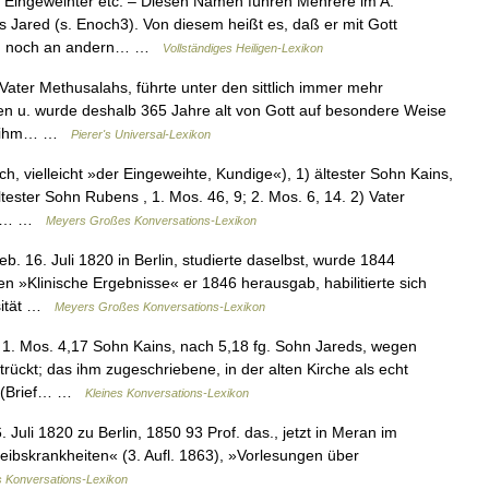
Eingeweihter etc. – Diesen Namen führen Mehrere im A.
 Jared (s. Enoch3). Von diesem heißt es, daß er mit Gott
uch noch an andern… …
Vollständiges Heiligen-Lexikon
ater Methusalahs, führte unter den sittlich immer mehr
n u. wurde deshalb 365 Jahre alt von Gott auf besondere Weise
ne ihm… …
Pierer's Universal-Lexikon
 vielleicht »der Eingeweihte, Kundige«), 1) ältester Sohn Kains,
ltester Sohn Rubens , 1. Mos. 46, 9; 2. Mos. 6, 14. 2) Vater
,18… …
Meyers Großes Konversations-Lexikon
. 16. Juli 1820 in Berlin, studierte daselbst, wurde 1844
en »Klinische Ergebnisse« er 1846 herausgab, habilitierte sich
rsität …
Meyers Großes Konversations-Lexikon
 1. Mos. 4,17 Sohn Kains, nach 5,18 fg. Sohn Jareds, wegen
rückt; das ihm zugeschriebene, in der alten Kirche als echt
h (Brief… …
Kleines Konversations-Lexikon
Juli 1820 zu Berlin, 1850 93 Prof. das., jetzt in Meran im
leibskrankheiten« (3. Aufl. 1863), »Vorlesungen über
s Konversations-Lexikon