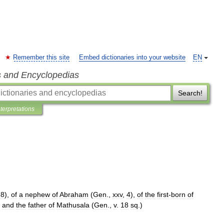
Remember this site
Embed dictionaries into your website
EN
s and Encyclopedias
Search!
nterpretations
18
),
of
a
nephew
of
Abraham
(
Gen
.,
xxv
,
4
),
of
the
first
-
born
of
and
the
father
of
Mathusala
(
Gen
.,
v
.
18
sq
.)