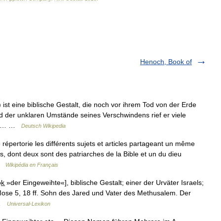
Henoch, Book of
der unklaren Umstände seines Verschwindens rief er viele
fte,… …
Deutsch Wikipedia
ertorie les différents sujets et articles partageant un même
 dont deux sont des patriarches de la Bible et un du dieu
 …
Wikipédia en Français
der Eingeweihte«], biblische Gestalt; einer der Urväter Israels;
Mose 5, 18 ff. Sohn des Jared und Vater des Methusalem. Der
… …
Universal-Lexikon