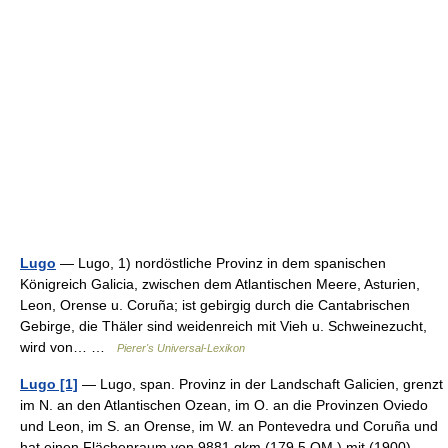
Lugo
— Lugo, 1) nordöstliche Provinz in dem spanischen
Königreich Galicia, zwischen dem Atlantischen Meere, Asturien,
Leon, Orense u. Coruña; ist gebirgig durch die Cantabrischen
Gebirge, die Thäler sind weidenreich mit Vieh u. Schweinezucht,
wird von… …
Pierer's Universal-Lexikon
Lugo [1]
— Lugo, span. Provinz in der Landschaft Galicien, grenzt
im N. an den Atlantischen Ozean, im O. an die Provinzen Oviedo
und Leon, im S. an Orense, im W. an Pontevedra und Coruña und
hat einen Flächenraum von 9881 qkm (179,5 QM.) mit (1900)