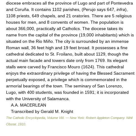
diocese embraces all the province of Lugo and part of Pontevedra
and Coruña. It contains 1102 parishes, (Perujo says 647,
infra
),
1108 priests, 649 chapels, and 21 oratories. There are 5 religious
houses for men, and 8 convents of women. The population is
about 366,000, practically all Catholics. The diocese takes its
name from the capital of the province (19,000 inhabitants) which is
situated on the Rio Miño. The city is surrounded by an immense
Roman wall, 36 feet high and 19 feet broad. It possesses a fine
cathedral dedicated to St. Froilano, built about 1129, though the
actual main facade and towers date only from 1769. Its elegant
stalls were carved by Francisco Mouro (1624). This cathedral
enjoys the extraordinary privilege of having the Blessed Sacrament
perpetually exposed, a privilege which is commemorated in the
armorial bearings of the town. The seminary of San Lorenzo,
Lugo, with 400 students, was founded in 1591; it is incorporated
with the University of Salamanca.
A.A. MACERLEAN
Transcribed by Gerald M. Knight
The Catholic Encyclopedia, Volume VIII. — New York: Robert Appleton Company
.
Nihil
Obstat
.
1910
.