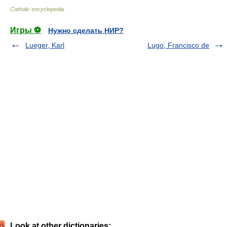
Catholic encyclopedia
.
Игры ⚽
Нужно сделать НИР?
Lueger, Karl
Lugo, Francisco de
Look at other dictionaries: