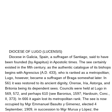
DIOCESE OF LUGO (LUCENSIS)
Diocese in Galicia, Spain, a suffragan of Santiago, said to have
been founded (by Agapitus) in Apostolic times. The see certainly
existed in the fifth century, as the authentic catalogue of its bishops
begins with Agrescius (A.D. 433), who is ranked as a metropolitan;
Lugo, however, became a suffragan of Braga somewhat later. In
561 it was restored to its ancient dignity, Orense, Iria, Astorga, and
Britonia being its dependent sees. Councils were held at Lugo in
569, 572, and perhaps 610 (see Baronius, 1597; Hardouin, Conc.,
II, 373). In 666 it again lost its metropolitan rank. The see is now
occupied by Mgr Emmanuel Basulto y Gimenez, elected 4
September, 1909, in succession to Mgr Murua y López; the