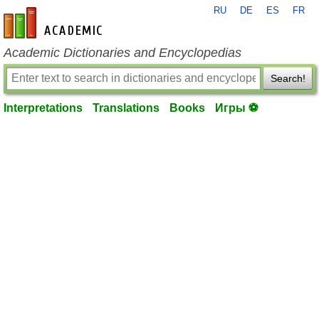
RU
DE
ES
FR
en-academic.com
Academic Dictionaries and Encyclopedias
Search!
Interpretations
Translations
Books
Игры ⚽