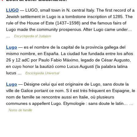
LUGO
— LUGO, small town in N. central Italy. The first record of a
Jewish settlement in Lugo is a tombstone inscription of 1285. The
rule of the House of Este (1437–1598) and the famous fairs of
Lugo made the community prosperous. After Lugo came under…
…
Encyclopedia of Judaism
Lugo
— es el nombre de la capital de la provincia gallega del
mismo nombre, en España. La ciudad fue fundada entre los años
26 y 12 adC por Paulo Fabio Máximo, legado de César Augusto,
en cuyo honor la bautizó como Lucus Augusti (la palabra latina
lucus …
Enciclopedia Universal
Lugo
— Désigne celui qui est originaire de Lugo, sans doute la
ville de Galice portant ce nom. S il est très fréquent en Espagne, le
nom de famille se rencontre aussi en Italie, où plusieurs
communes s appellent Lugo. Etymologie : sans doute le latin… …
Noms de famille