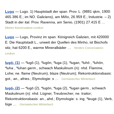
Lugo
— Lugo. 1) Hauptstadt der span. Prov. L. (9881 qkm, 1900:
465.386 E.; im NO. Galiciens), am Miño, 26.959 E.; Industrie. – 2)
Stadt in der ital. Prov. Ravenna, am Senio, (1901) 27.415 E …
Kleines Konversations-Lexikon
Lugo
— Lugo, Provinz im span. Königreich Galizien, mit 420000
E. Die Hauptstadt L., unweit der Quellen des Minho, ist Bischofs
sitz, hat 6200 E., warme Mineralbäder …
Herders Conversations-
Lexikon
lugō- (1)
— *lugō (1), *lugōn, *luga (1), *lugan, *luhō , *luhōn,
*luha , *luhan germ., schwach Maskulinum (n): nhd. Flamme,
Lohe; ne. flame (Neutrum), blaze (Neutrum); Rekontruktionsbasis:
got., an., afries.; Etymologie: s …
Germanisches Wörterbuch
lugō- (2)
— *lugō (2), *lugōn, *luga (2), *lugan germ., schwach
Maskulinum (n): nhd. Lügner, Treubrecher; ne. traitor;
Rekontruktionsbasis: an., ahd.; Etymologie: s. ing. *leugė (1), Verb,
lüge …
Germanisches Wörterbuch