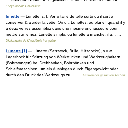
Encyclopédie Universelle
lunette
— Lunette. s. f. Verre taillé de telle sorte qu il sert à
conserver & à aider la veüe. On dit, Lunettes, au pluriel, quand il y
a deux verres assemblez dans une mesme enchasseure pour
mettre sur le nez. Lunette simple, ou lunette à manche. il a… …
Dictionnaire de l'Académie française
Lünette [1]
— Lünette (Setzstock, Brille, Hilfsdocke), s.v.w.
Lagerbock für Stützung von Werkstücken und Werkzeughaltern
(Bohrstangen) bei Drehbänken, Bohrbänken und
Schleifmaschinen, um ein Ausbiegen durch Eigengewicht oder
durch den Druck des Werkzeugs zu… …
Lexikon der gesamten Technik