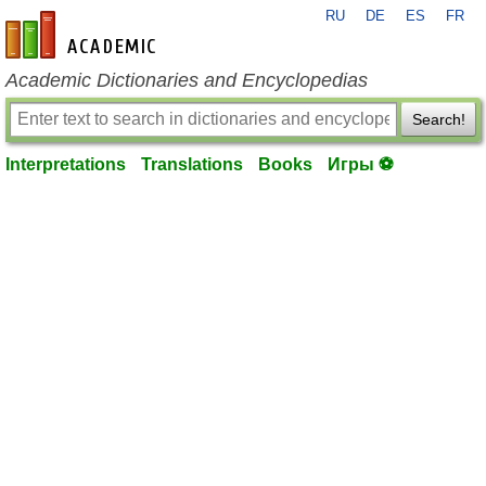
RU
DE
ES
FR
en-academic.com
Academic Dictionaries and Encyclopedias
Search!
Interpretations
Translations
Books
Игры ⚽