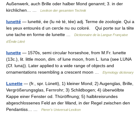
Außenwerk, auch Brille oder halber Mond genannt; 3. in der
kirchlichen… …
Lexikon der gesamten Technik
lunetté
— lunetté, ée (lu nè té, tée) adj. Terme de zoologie. Qui a
les yeux entourés d un cercle nu ou coloré. Qui porte sur la tête
une tache en forme de lunette …
Dictionnaire de la Langue Française
d'Émile Littré
lunette
— 1570s, semi circular horseshoe, from M.Fr. lunette
(13c.), lit. little moon, dim. of lune moon, from L. luna (see LUNA
(Cf. luna)). Later applied to a wide range of objects and
ornamentations resembling a crescent moon …
Etymology dictionary
Lunette
— (fr., spr. Lünett), 1) kleiner Mond; 2) Augenglas, Brille,
Vergrößerungsglas, Fernrohr; 3) Schildbogen; 4) überwölbte
Kappe einer Fenster od. Thüröffnung; 5) halbkreisrundes
abgeschlossenes Feld an der Wand, in der Regel zwischen den
Pendantiss… …
Pierer's Universal-Lexikon