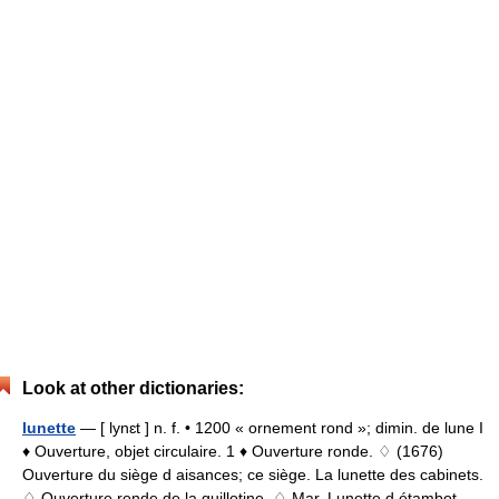
Look at other dictionaries:
lunette
— [ lynɛt ] n. f. • 1200 « ornement rond »; dimin. de lune I
♦ Ouverture, objet circulaire. 1 ♦ Ouverture ronde. ♢ (1676)
Ouverture du siège d aisances; ce siège. La lunette des cabinets.
♢ Ouverture ronde de la guillotine. ♢ Mar. Lunette d étambot …