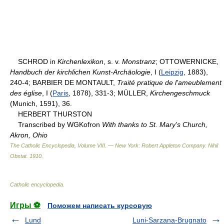
SCHROD in
Kirchenlexikon
, s. v.
Monstranz
; OTTO­WERNICKE,
Handbuch der kirchlichen Kunst-Archäologie
, I (
Leipzig
, 1883),
240-4; BARBIER DE MONTAULT,
Traité pratique de l'ameublement
des église
, I (
Paris
, 1878), 331-3; MÜLLER,
Kirchengeschmuck
(Munich, 1591), 36.
HERBERT THURSTON
Transcribed by WGKofron
With thanks to St. Mary's Church,
Akron, Ohio
The Catholic Encyclopedia, Volume VIII. — New York: Robert Appleton Company
.
Nihil
Obstat
.
1910
.
Catholic encyclopedia
.
Игры ⚽
Поможем написать курсовую
Lund
Luni-Sarzana-Brugnato