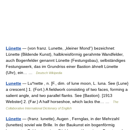
Lünette
— (von franz. Lunette, „kleiner Mond“) bezeichnet:
Lünette (Bildende Kunst), halbkreisförmig gerahmte Wandfelder,
auch Bogenfelder genannt Lünette (Festungsbau), selbständiges
Festungswerk, das im Grundriss einer Bastion ähnelt Lünette
(Uhr), ein… …
Deutsch Wikipedia
Lunette
— Lu*nette , n. [F., dim. of lune moon, L. luna. See {Lune}
a crescent.] 1. (Fort.) A fieldwork consisting of two faces, forming a
salient angle, and two parallel flanks. See {Bastion}. [1913
Webster] 2. (Far.) A half horseshoe, which lacks the… …
The
Collaborative International Dictionary of English
Lünette
— (franz. lunette), Augen , Fernglas, in der Mehrzahl
(lunettes) soviel wie Brille. In der Baukunst ein bogenförmig