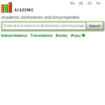
RU
DE
ES
FR
en-academic.com
Academic Dictionaries and Encyclopedias
Search!
Interpretations
Translations
Books
Игры ⚽