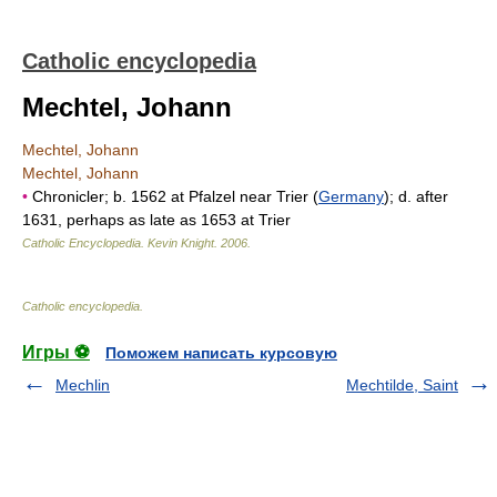
Catholic encyclopedia
Mechtel, Johann
Mechtel, Johann
Mechtel, Johann
•
Chronicler; b. 1562 at Pfalzel near Trier (
Germany
); d. after
1631, perhaps as late as 1653 at Trier
Catholic Encyclopedia
.
Kevin Knight
.
2006
.
Catholic encyclopedia
.
Игры ⚽
Поможем написать курсовую
Mechlin
Mechtilde, Saint