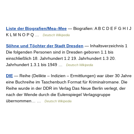
Liste der Biografien/Mea–Mee
— Biografien: A B C D E F G H I J
K L M N O P Q …
Deutsch Wikipedia
Söhne und Töchter der Stadt Dresden
— Inhaltsverzeichnis 1
Die folgenden Personen sind in Dresden geboren 1.1 bis
einschließlich 18. Jahrhundert 1.2 19. Jahrhundert 1.3 20.
Jahrhundert 1.3.1 bis 1949 …
Deutsch Wikipedia
DIE
— Reihe (Delikte – Indizien – Ermittlungen) war über 30 Jahre
eine Buchreihe im Taschenbuch Format für Kriminalromane. Die
Reihe wurde in der DDR im Verlag Das Neue Berlin verlegt, der
nach der Wende durch die Eulenspiegel Verlagsgruppe
übernommen… …
Deutsch Wikipedia