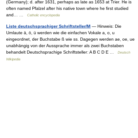
(Germany); d. after 1631, perhaps as late as 1653 at Trier. He is
often named Pfalzel after his native town where he first studied
and… …
Catholic encyclopedia
Liste deutschsprachiger Schriftsteller/M
— Hinweis: Die
Umlaute ä, ö, ü werden wie die einfachen Vokale a, o, u
eingeordnet, der Buchstabe ß wie ss. Dagegen werden ae, oe, ue
unabhängig von der Aussprache immer als zwei Buchstaben
behandelt Deutschsprachige Schriftsteller: A B C D E …
Deutsch
Wikipedia