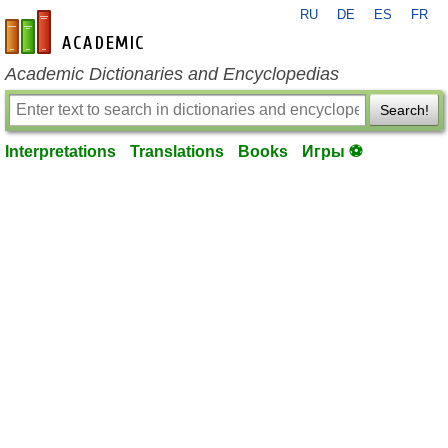
RU
DE
ES
FR
en-academic.com
Academic Dictionaries and Encyclopedias
Search!
Interpretations
Translations
Books
Игры ⚽