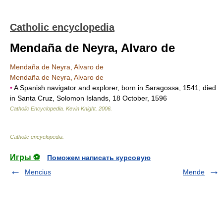
Catholic encyclopedia
Mendaña de Neyra, Alvaro de
Mendaña de Neyra, Alvaro de
Mendaña de Neyra, Alvaro de
•
A Spanish navigator and explorer, born in Saragossa, 1541; died
in Santa Cruz, Solomon Islands, 18 October, 1596
Catholic Encyclopedia
.
Kevin Knight
.
2006
.
Catholic encyclopedia
.
Игры ⚽
Поможем написать курсовую
Mencius
Mende