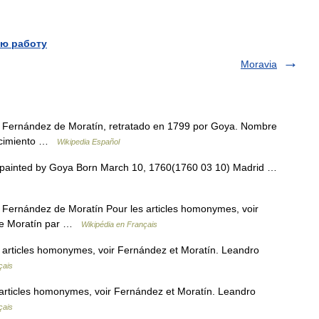
ю работу
Moravia
Fernández de Moratín, retratado en 1799 por Goya. Nombre
acimiento …
Wikipedia Español
painted by Goya Born March 10, 1760(1760 03 10) Madrid …
ernández de Moratín Pour les articles homonymes, voir
de Moratín par …
Wikipédia en Français
articles homonymes, voir Fernández et Moratín. Leandro
çais
articles homonymes, voir Fernández et Moratín. Leandro
çais