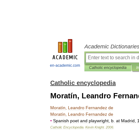
Academic Dictionarie
en-academic.com
Catholic encyclopedia
I
Catholic encyclopedia
Moratín, Leandro Fernan
Moratín
,
Leandro
Fernandez
de
Moratín
,
Leandro
Fernandez
de
•
Spanish
poet
and
playwright
,
b
.
at
Madrid
,
Catholic
Encyclopedia
.
Kevin
Knight
.
2006
.