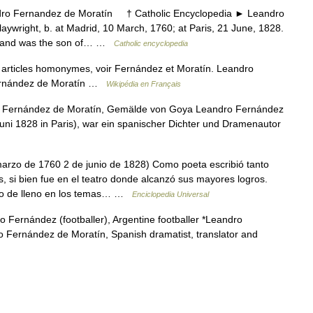
Fernandez de Moratín † Catholic Encyclopedia ► Leandro
wright, b. at Madrid, 10 March, 1760; at Paris, 21 June, 1828.
n, and was the son of… …
Catholic encyclopedia
articles homonymes, voir Fernández et Moratín. Leandro
ernández de Moratín …
Wikipédia en Français
Fernández de Moratín, Gemälde von Goya Leandro Fernández
Juni 1828 in Paris), war ein spanischer Dichter und Dramenautor
rzo de 1760 2 de junio de 1828) Como poeta escribió tanto
s, si bien fue en el teatro donde alcanzó sus mayores logros.
ndo de lleno en los temas… …
Enciclopedia Universal
 Fernández (footballer), Argentine footballer *Leandro
ro Fernández de Moratín, Spanish dramatist, translator and