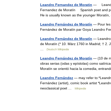
Leandro Fernandez de Moratin
— Leandro 
Fernandez de Moratín Spanish poet and play
He is usually known as the younger Moratí
Leandro Fernández de Moratín
— Pour les 
Fernández de Moratín par Goya Leandro F
Leandro Fernández de Moratín
— Leandro 
de Moratín (* 10. März 1760 in Madrid; † 2. 
…
Deutsch Wikipedia
Leandro Fernández de Moratín
— (10 de ma
obras serias (odas y epístolas) como satírica
Moratín se orientó hacia la comedia, entra
Leandro Fernández
— may refer to:*Leandro
Fernández (artist), comic book artist *Leand
neoclassical poet …
Wikipedia