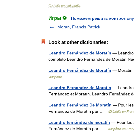
Catholic
encyclopedia
.
Игры ⚽
Поможем решить контрольну
Moran, Francis Patrick
Look at other dictionaries:
Leandro Fernández de Moratín
— Leandro 
completo Leandro Fernández de Moratín N
Leandro Fernández de Moratín
— Moratín 
Wikipedia
Leandro Fernandez de Moratin
— Leandro F
Fernández et Moratín. Leandro Fernández 
Leandro Fernández De Moratín
— Pour les 
Fernández de Moratín par …
Wikipédia en Fran
Leandro fernández de moratín
— Pour les 
Fernández de Moratín par …
Wikipédia en Fran