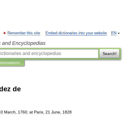
Remember this site
Embed dictionaries into your website
EN
s and Encyclopedias
Search!
nterpretations
dez de
10
March
,
1760
;
at
Paris
,
21
June
,
1828