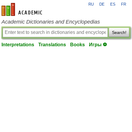
RU
DE
ES
FR
en-academic.com
Academic Dictionaries and Encyclopedias
Search!
Interpretations
Translations
Books
Игры ⚽