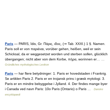
Paris
— PARIS, ĭdis, Gr. Πάρις, ιδος, (⇒ Tab. XXXI.) 1 §. Namen.
Paris soll er von παριέναι, vorüber gehen, heißen, weil er sein
Schicksal, da er weggesetzet worden und sterben sollen, glücklich
übergangen; nicht aber von dem Korbe, πήρα, worinnen er… …
Gründliches mythologisches Lexikon
Paris
— har flere betydninger: 1. Paris er hovedstaden i Frankrig.
Se artiklen Paris 2. Paris er en trojansk prins i græsk mytologi. 3.
Paris er en mindre bebyggelse i Jylland. 4. Der findes mange byer
i Canada ved navn Paris: 10o Paris (Ontario) o Paris …
Danske
encyklopædi