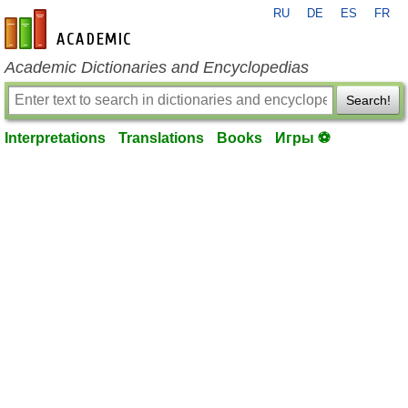
RU
DE
ES
FR
en-academic.com
Academic Dictionaries and Encyclopedias
Search!
Interpretations
Translations
Books
Игры ⚽