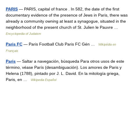
PARIS
— PARIS, capital of france . In 582, the date of the first
documentary evidence of the presence of Jews in Paris, there was
already a community owning at least a synagogue, situated in the
neighborhood of the present church of St. Julien le Pauvre …
Encyclopedia of Judaism
Paris FC
— Paris Football Club Paris FC Gén …
Wikipédia en
Français
Paris
— Saltar a navegación, búsqueda Para otros usos de este
término, véase París (desambiguación). Los amores de Paris y
Helena (1788), pintado por J. L. David. En la mitología griega,
Paris, en …
Wikipedia Español