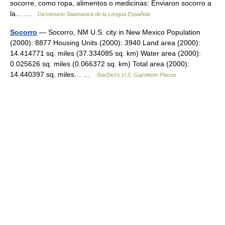
socorre, como ropa, alimentos o medicinas: Enviaron socorro a
la… …
Diccionario Salamanca de la Lengua Española
Socorro
— Socorro, NM U.S. city in New Mexico Population
(2000): 8877 Housing Units (2000): 3940 Land area (2000):
14.414771 sq. miles (37.334085 sq. km) Water area (2000):
0.025626 sq. miles (0.066372 sq. km) Total area (2000):
14.440397 sq. miles… …
StarDict's U.S. Gazetteer Places