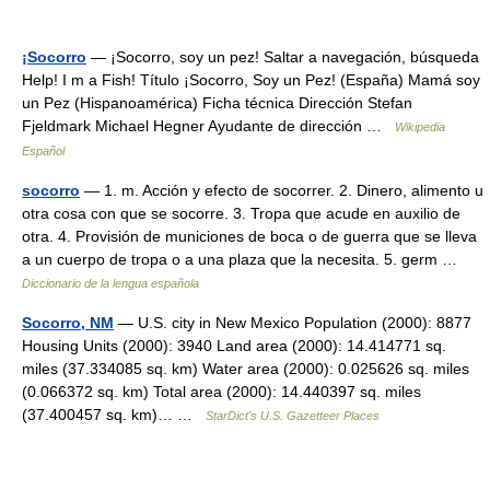
¡Socorro
— ¡Socorro, soy un pez! Saltar a navegación, búsqueda
Help! I m a Fish! Título ¡Socorro, Soy un Pez! (España) Mamá soy
un Pez (Hispanoamérica) Ficha técnica Dirección Stefan
Fjeldmark Michael Hegner Ayudante de dirección …
Wikipedia
Español
socorro
— 1. m. Acción y efecto de socorrer. 2. Dinero, alimento u
otra cosa con que se socorre. 3. Tropa que acude en auxilio de
otra. 4. Provisión de municiones de boca o de guerra que se lleva
a un cuerpo de tropa o a una plaza que la necesita. 5. germ …
Diccionario de la lengua española
Socorro, NM
— U.S. city in New Mexico Population (2000): 8877
Housing Units (2000): 3940 Land area (2000): 14.414771 sq.
miles (37.334085 sq. km) Water area (2000): 0.025626 sq. miles
(0.066372 sq. km) Total area (2000): 14.440397 sq. miles
(37.400457 sq. km)… …
StarDict's U.S. Gazetteer Places