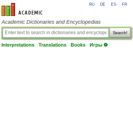
RU
DE
ES
FR
en-academic.com
Academic Dictionaries and Encyclopedias
Search!
Interpretations
Translations
Books
Игры ⚽