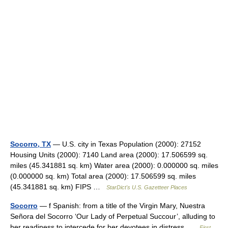
Socorro, TX
— U.S. city in Texas Population (2000): 27152
Housing Units (2000): 7140 Land area (2000): 17.506599 sq.
miles (45.341881 sq. km) Water area (2000): 0.000000 sq. miles
(0.000000 sq. km) Total area (2000): 17.506599 sq. miles
(45.341881 sq. km) FIPS …
StarDict's U.S. Gazetteer Places
Socorro
— f Spanish: from a title of the Virgin Mary, Nuestra
Señora del Socorro ‘Our Lady of Perpetual Succour’, alluding to
her readiness to intercede for her devotees in distress …
First