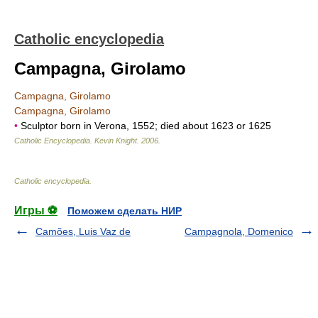
Catholic encyclopedia
Campagna, Girolamo
Campagna, Girolamo
Campagna, Girolamo
•
Sculptor born in Verona, 1552; died about 1623 or 1625
Catholic Encyclopedia
.
Kevin Knight
.
2006
.
Catholic encyclopedia
.
Игры ⚽
Поможем сделать НИР
Camões, Luis Vaz de
Campagnola, Domenico