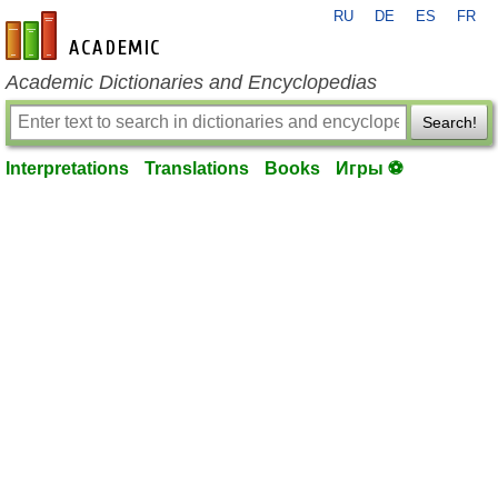
RU
DE
ES
FR
en-academic.com
Academic Dictionaries and Encyclopedias
Search!
Interpretations
Translations
Books
Игры ⚽