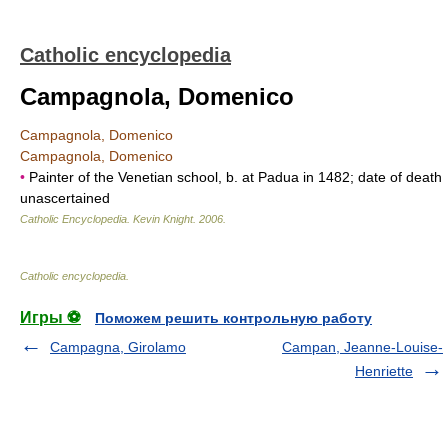
Catholic encyclopedia
Campagnola, Domenico
Campagnola, Domenico
Campagnola, Domenico
•
Painter of the Venetian school, b. at Padua in 1482; date of death
unascertained
Catholic Encyclopedia
.
Kevin Knight
.
2006
.
Catholic encyclopedia
.
Игры ⚽
Поможем решить контрольную работу
Campagna, Girolamo
Campan, Jeanne-Louise-
Henriette