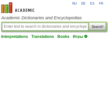
RU
DE
ES
FR
en-academic.com
Academic Dictionaries and Encyclopedias
Search!
Interpretations
Translations
Books
Игры ⚽