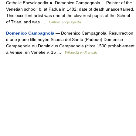
Catholic Encyclopedia ► Domenico Campagnola Painter of the
Venetian school, b. at Padua in 1482; date of death unascertained.
This excellent artist was one of the cleverest pupils of the School
of Titian, and was …
Catholic encyclopedia
Domenico Campagnola
— Domenico Campagnola, Résurrection
d une jeune fille noyée,Scuola del Santo (Padoue) Domenico
Campagnola ou Dominicus Campagnola (circa 1500 probablement
à Venise, en Vénétie v. 15 …
Wikipédia en Français