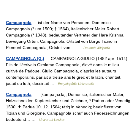
Campagnola
— ist der Name von Personen: Domenico
Campagnola (* um 1500; † 1564), italienischer Maler Robert
Campagnola (* 1948), bedeutender Vertreter der Hare Krishna
Bewegung Orten: Campagnola, Ortsteil von Borgo Ticino in
Piemont Campagnola, Ortsteil von… …
Deutsch Wikipedia
CAMPAGNOLA (G.)
— CAMPAGNOLA GIULIO (1482 apr. 1514)
Fils de l’écrivain Girolamo Campagnola, élevé dans le milieu
cultivé de Padoue, Giulio Campagnola, d’après les auteurs
contemporains, parlait à treize ans le grec et le latin, chantait,
jouait du luth, dessinait …
Encyclopédie Universelle
Campagnola
— [kampa ɲɔːla], Domenico, italienischer Maler,
Holzschneider, Kupferstecher und Zeichner, * Padua oder Venedig
1500, ✝ Padua 10. 12. 1564; tätig in Venedig; beeinflusst von
Tizian und Giorgione. Campagnola schuf auch Federzeichnungen,
bedeutend… …
Universal-Lexikon