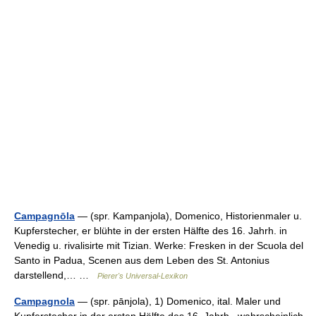
Campagnōla
— (spr. Kampanjola), Domenico, Historienmaler u.
Kupferstecher, er blühte in der ersten Hälfte des 16. Jahrh. in
Venedig u. rivalisirte mit Tizian. Werke: Fresken in der Scuola del
Santo in Padua, Scenen aus dem Leben des St. Antonius
darstellend,… …
Pierer's Universal-Lexikon
Campagnola
— (spr. pānjola), 1) Domenico, ital. Maler und