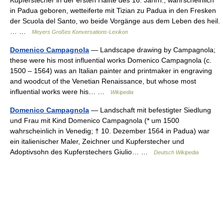
Kupferstecher in der ersten Hälfte des 16. Jahrh., wahrscheinlich
in Padua geboren, wetteiferte mit Tizian zu Padua in den Fresken
der Scuola del Santo, wo beide Vorgänge aus dem Leben des heil.
… …
Meyers Großes Konversations-Lexikon
Domenico Campagnola
— Landscape drawing by Campagnola;
these were his most influential works Domenico Campagnola (c.
1500 – 1564) was an Italian painter and printmaker in engraving
and woodcut of the Venetian Renaissance, but whose most
influential works were his… …
Wikipedia
Domenico Campagnola
— Landschaft mit befestigter Siedlung
und Frau mit Kind Domenico Campagnola (* um 1500
wahrscheinlich in Venedig; † 10. Dezember 1564 in Padua) war
ein italienischer Maler, Zeichner und Kupferstecher und
Adoptivsohn des Kupferstechers Giulio… …
Deutsch Wikipedia