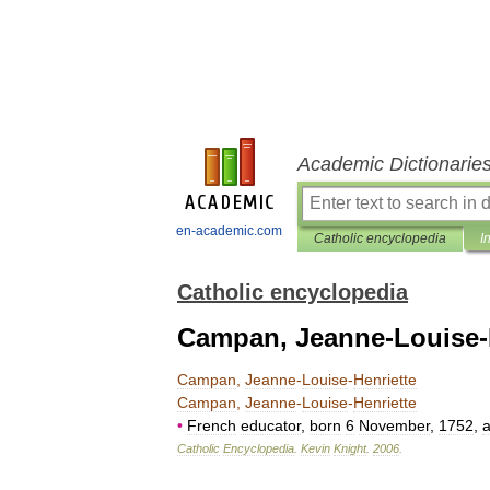
Academic Dictionarie
en-academic.com
Catholic encyclopedia
I
Catholic encyclopedia
Campan, Jeanne-Louise-
Campan
,
Jeanne
-
Louise
-
Henriette
Campan
,
Jeanne
-
Louise
-
Henriette
•
French
educator
,
born
6
November
,
1752
,
a
Catholic
Encyclopedia
.
Kevin
Knight
.
2006
.