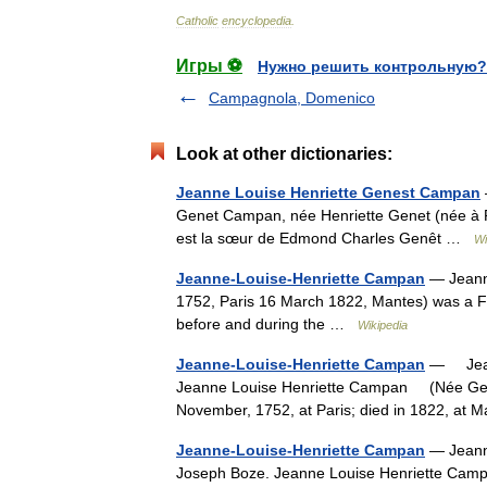
Catholic
encyclopedia
.
Игры ⚽
Нужно решить контрольную?
Campagnola, Domenico
Look at other dictionaries:
Jeanne Louise Henriette Genest Campan
Genet Campan, née Henriette Genet (née à Pa
est la sœur de Edmond Charles Genêt …
Wi
Jeanne-Louise-Henriette Campan
— Jeanne
1752, Paris 16 March 1822, Mantes) was a Fr
before and during the …
Wikipedia
Jeanne-Louise-Henriette Campan
— Jeann
Jeanne Louise Henriette Campan (Née Ge
November, 1752, at Paris; died in 1822, at
Jeanne-Louise-Henriette Campan
— Jeann
Joseph Boze. Jeanne Louise Henriette Campa