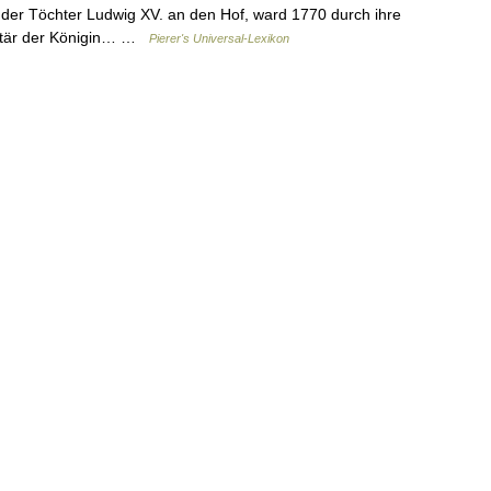
n der Töchter Ludwig XV. an den Hof, ward 1770 durch ihre
etär der Königin… …
Pierer's Universal-Lexikon
18+