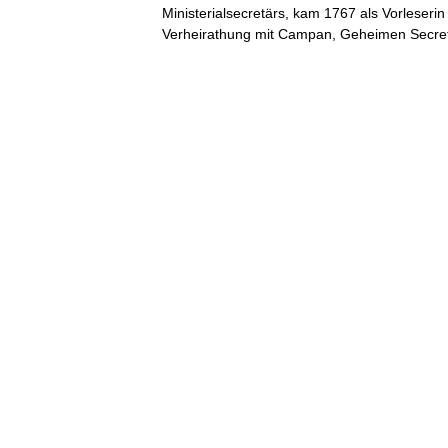
Ministerialsecretärs, kam 1767 als Vorleseri
Verheirathung mit Campan, Geheimen Secr
© Academic, 2000-2026
Contact us:
Technical Support
,
Advertising