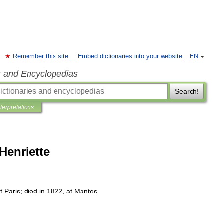
Remember this site
Embed dictionaries into your website
EN
s and Encyclopedias
Search!
nterpretations
Henriette
t
Paris
;
died
in
1822
,
at
Mantes