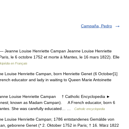
Campaña, Pedro
— Jeanne Louise Henriette Campan Jeanne Louise Henriette
ris, le 6 octobre 1752 et morte à Mantes, le 16 mars 1822). Elle
kipédia en Français
 Louise Henriette Campan, born Henriette Genet (6 October[1]
ench educator and lady in waiting to Queen Marie Antoinette
e Louise Henriette Campan † Catholic Encyclopedia ►
nest; known as Madam Campan). A French educator, born 6
 Mantes. She was carefully educated… …
Catholic encyclopedia
e Louise Henriette Campan; 1786 entstandenes Gemälde von
n, geborene Genet (* 2. Oktober 1752 in Paris; † 16. März 1822