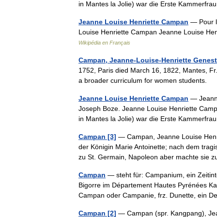
in Mantes la Jolie) war die Erste Kammerf
Jeanne Louise Henriette Campan
— Pour l
Louise Henriette Campan Jeanne Louise Hen
Wikipédia en Français
Campan, Jeanne-Louise-Henriette Genest
1752, Paris died March 16, 1822, Mantes, 
a broader curriculum for women student
Jeanne Louise Henriette Campan
— Jeanne
Joseph Boze. Jeanne Louise Henriette Campa
in Mantes la Jolie) war die Erste Kammerf
Campan [3]
— Campan, Jeanne Louise Henrie
der Königin Marie Antoinette; nach dem tragis
zu St. Germain, Napoleon aber machte si
Campan
— steht für: Campanium, ein Zeitin
Bigorre im Département Hautes Pyrénées K
Campan oder Campanie, frz. Dunette, ein
Campan [2]
— Campan (spr. Kangpang), Jean