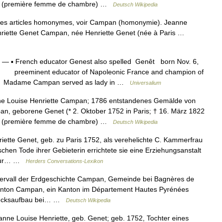
rau (première femme de chambre) …
Deutsch Wikipedia
es articles homonymes, voir Campan (homonymie). Jeanne
riette Genet Campan, née Henriette Genet (née à Paris …
— ▪ French educator Genest also spelled Genêt born Nov. 6,
Fr. preeminent educator of Napoleonic France and champion of
s. Madame Campan served as lady in …
Universalium
 Louise Henriette Campan; 1786 entstandenes Gemälde von
n, geborene Genet (* 2. Oktober 1752 in Paris; † 16. März 1822
rau (première femme de chambre) …
Deutsch Wikipedia
tte Genet, geb. zu Paris 1752, als verehelichte C. Kammerfrau
chen Tode ihrer Gebieterin errichtete sie eine Erziehungsanstalt
e zur… …
Herders Conversations-Lexikon
tervall der Erdgeschichte Campan, Gemeinde bei Bagnères de
anton Campan, ein Kanton im Département Hautes Pyrénées
 Decksaufbau bei… …
Deutsch Wikipedia
ne Louise Henriette, geb. Genet; geb. 1752, Tochter eines